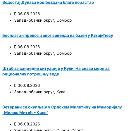
Водостај Дунава код Бездана благо порастао
06.08.2026
Западнобачки округ
,
Сомбор
Бесплатан превоз и овог викенда на базен у Кљајићеву
06.08.2026
Западнобачки округ
,
Сомбор
Штаб за ванредне ситуације у Кули: На снази мере за
рационалну потрошњу воде
06.08.2026
Западнобачки округ
,
Кула
Ветерани се окупљају у Српском Милетићу на Меморијалу
„Милош Митић – Киле“
06.08.2026
Западнобачки округ
,
Оџаци
,
Спорт