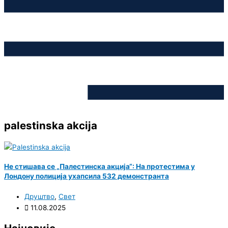
palestinska akcija
Не стишава се „Палестинска акција“: На протестима у
Лондону полиција ухапсила 532 демонстранта
Друштво
,
Свет
11.08.2025