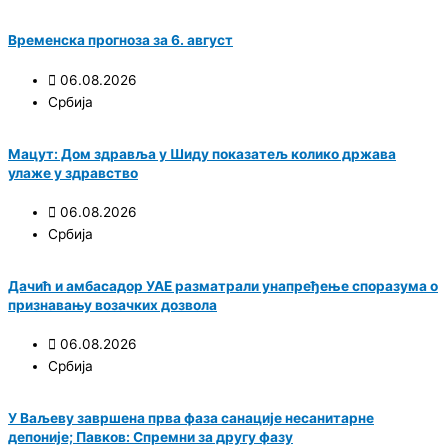
Временска прогноза за 6. август
06.08.2026
Србија
Мацут: Дом здравља у Шиду показатељ колико држава
улаже у здравство
06.08.2026
Србија
Дачић и амбасадор УАЕ разматрали унапређење споразума о
признавању возачких дозвола
06.08.2026
Србија
У Ваљеву завршена прва фаза санације несанитарне
депоније; Павков: Спремни за другу фазу