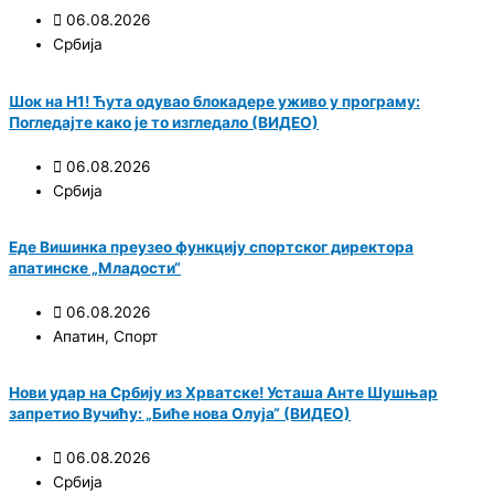
06.08.2026
Србија
Шок на Н1! Ћута одувао блокадере уживо у програму:
Погледајте како је то изгледало (ВИДЕО)
06.08.2026
Србија
Еде Вишинка преузео функцију спортског директора
апатинске „Младости“
06.08.2026
Апатин
,
Спорт
Нови удар на Србију из Хрватске! Усташа Анте Шушњар
запретио Вучићу: „Биће нова Олуја“ (ВИДЕО)
06.08.2026
Србија