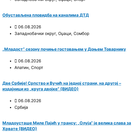
Обустављена пловидба на каналима ДТД
06.08.2026
Западнобачки округ
,
Оџаци
,
Сомбор
„Младост“ сезону почиње гостовањем у Доњем Товарнику
06.08.2026
Апатин
,
Спорт
Две Србије! Српство и Вучић на једној страни, на другој –
издајници из „круга двојке“ (ВИДЕО)
06.08.2026
Србија
Младоусташе Миле Пајић у трансу: „Олуја“ је велика слава за
Хрвате (ВИДЕО)