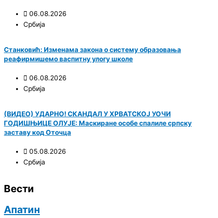
06.08.2026
Србија
Станковић: Изменама закона о систему образовања
реафирмишемо васпитну улогу школе
06.08.2026
Србија
(ВИДЕО) УДАРНО! СКАНДАЛ У ХРВАТСКОЈ УОЧИ
ГОДИШЊИЦЕ ОЛУЈЕ: Маскиране особе спалиле српску
заставу код Оточца
05.08.2026
Србија
Вести
Апатин