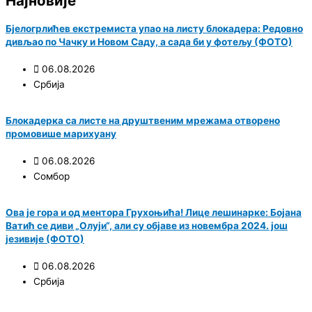
Најновије
Бјелогрлићев екстремиста упао на листу блокадера: Редовно
дивљао по Чачку и Новом Саду, а сада би у фотељу (ФОТО)
06.08.2026
Србија
Блокадерка са листе на друштвеним мрежама отворено
промовише марихуану
06.08.2026
Сомбор
Ова је гора и од ментора Грухоњића! Лице лешинарке: Бојана
Ватић се диви „Олуји“, али су објаве из новембра 2024. још
језивије (ФОТО)
06.08.2026
Србија