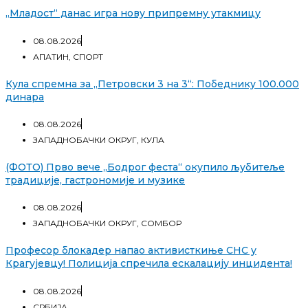
„Младост“ данас игра нову припремну утакмицу
08.08.2026
АПАТИН
,
СПОРТ
Кула спремна за „Петровски 3 на 3“: Победнику 100.000
динара
08.08.2026
ЗАПАДНОБАЧКИ ОКРУГ
,
КУЛА
(ФОТО) Прво вече „Бодрог феста“ окупило љубитеље
традиције, гастрономије и музике
08.08.2026
ЗАПАДНОБАЧКИ ОКРУГ
,
СОМБОР
Професор блокадер напао активисткиње СНС у
Крагујевцу! Полиција спречила ескалацију инцидента!
08.08.2026
СРБИЈА