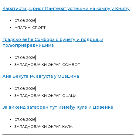
Каратисти „Црног Пантера“ успешни на кампу у Книћу
07.08.2026
АПАТИН
,
СПОРТ
Градско веће Сомбора о буџету и подршци
пољопривредницима
07.08.2026
ЗАПАДНОБАЧКИ ОКРУГ
,
СОМБОР
Ана Бекута 14. августа у Оџацима
07.08.2026
ЗАПАДНОБАЧКИ ОКРУГ
,
ОЏАЦИ
За викенд затворен пут између Куле и Црвенке
07.08.2026
ЗАПАДНОБАЧКИ ОКРУГ
,
КУЛА