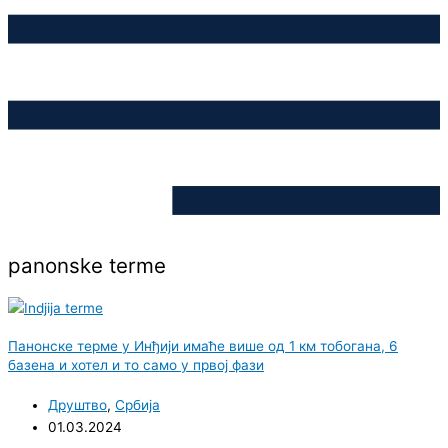
panonske terme
Панонске терме у Инђији имаће више од 1 км тобогана, 6
базена и хотел и то само у првој фази
Друштво
,
Србија
01.03.2024