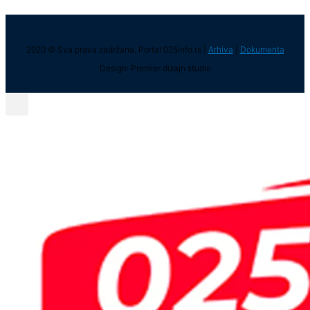
2020 © Sva prava zadržana. Portal 025info.rs |
Arhiva
|
Dokumenta
Design: Premier dizajn studio