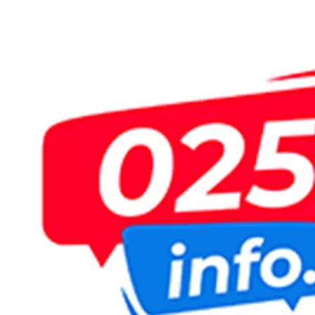
Пређи
на
садржај