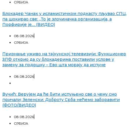
СРБИЈА
Блокадер Чанак у исламистичком подкасту пљувао СПЦ,
па шокирао све: „То је злочиначка организација, а
Порфирије је… (ВИДЕО)
08.08.2026
СРБИЈА
Признање уживо на тајкунској телевизији: Функционер
ЗЛФ открио да су блокадерима поставили услове у
замену за подршку – Ево шта морају да испуне
08.08.2026
Вучић: Верујем да ће бити испуњено све о чему смо
причали; Зеленски: Доброту Срба нећемо заборавити
(ФОТО/ВИДЕО)
08.08.2026
СРБИЈА