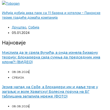
Инђија добија аква парк са 11 базена и хотелом – Панонске
терме градиће домаћа компанија
Друштво
,
Србија
05.01.2024
Најновије
Мислила да је срела Вучића, а онда изнела бизарну
теорију: Блокадерка сада сумња да председник има
клона?! (ВИДЕО)
08.08.2026
СРБИЈА
Језив напад на Србе, а блокадери им и даље трче у
загрљај и воле Хрватску! Болесна порука на БГ
таблицама запалила мреже (ФОТО)
08.08.2026