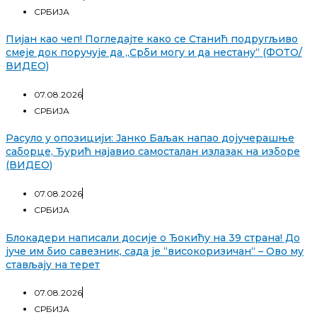
СРБИЈА
Пијан као чеп! Погледајте како се Станић подругљиво
смеје док поручује да „Срби могу и да нестану“ (ФОТО/
ВИДЕО)
07.08.2026
СРБИЈА
Расуло у опозицији: Јанко Баљак напао дојучерашње
саборце, Ђурић најавио самосталан излазак на изборе
(ВИДЕО)
07.08.2026
СРБИЈА
Блокадери написали досије о Ђокићу на 39 страна! До
јуче им био савезник, сада је “високоризичан“ – Ово му
стављају на терет
07.08.2026
СРБИЈА