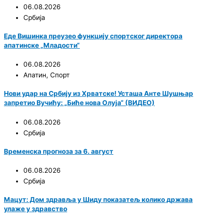
06.08.2026
Србија
Еде Вишинка преузео функцију спортског директора
апатинске „Младости“
06.08.2026
Апатин
,
Спорт
Нови удар на Србију из Хрватске! Усташа Анте Шушњар
запретио Вучићу: „Биће нова Олуја“ (ВИДЕО)
06.08.2026
Србија
Временска прогноза за 6. август
06.08.2026
Србија
Мацут: Дом здравља у Шиду показатељ колико држава
улаже у здравство