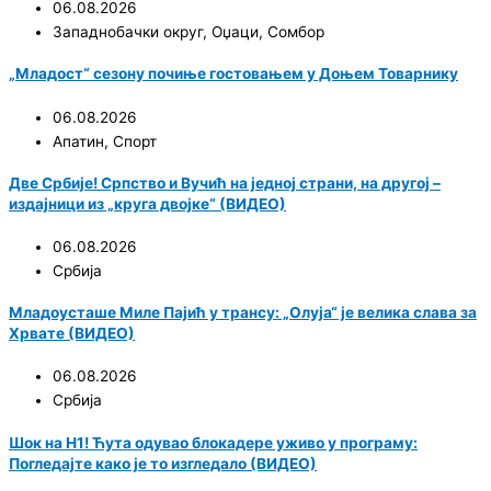
06.08.2026
Западнобачки округ
,
Оџаци
,
Сомбор
„Младост“ сезону почиње гостовањем у Доњем Товарнику
06.08.2026
Апатин
,
Спорт
Две Србије! Српство и Вучић на једној страни, на другој –
издајници из „круга двојке“ (ВИДЕО)
06.08.2026
Србија
Младоусташе Миле Пајић у трансу: „Олуја“ је велика слава за
Хрвате (ВИДЕО)
06.08.2026
Србија
Шок на Н1! Ћута одувао блокадере уживо у програму:
Погледајте како је то изгледало (ВИДЕО)