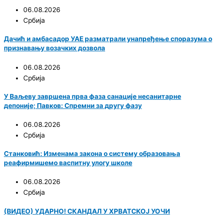
06.08.2026
Србија
Дачић и амбасадор УАЕ разматрали унапређење споразума о
признавању возачких дозвола
06.08.2026
Србија
У Ваљеву завршена прва фаза санације несанитарне
депоније; Павков: Спремни за другу фазу
06.08.2026
Србија
Станковић: Изменама закона о систему образовања
реафирмишемо васпитну улогу школе
06.08.2026
Србија
(ВИДЕО) УДАРНО! СКАНДАЛ У ХРВАТСКОЈ УОЧИ