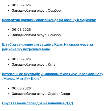
06.08.2026
Западнобачки округ
,
Сомбор
Бесплатан превоз и овог викенда на базен у Кљајићеву
06.08.2026
Западнобачки округ
,
Сомбор
Штаб за ванредне ситуације у Кули: На снази мере за
рационалну потрошњу воде
06.08.2026
Западнобачки округ
,
Кула
Ветерани се окупљају у Српском Милетићу на Меморијалу
„Милош Митић – Киле“
06.08.2026
Западнобачки округ
,
Оџаци
,
Спорт
Обустављена пловидба на каналима ДТД