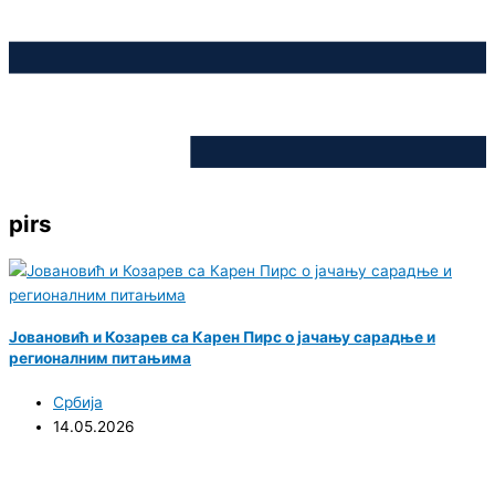
pirs
Јовановић и Козарев са Карен Пирс о јачању сарадње и
регионалним питањима
Србија
14.05.2026