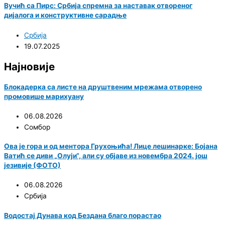
Вучић са Пирс: Србија спремна за наставак отвореног
дијалога и конструктивне сарадње
Србија
19.07.2025
Најновије
Блокадерка са листе на друштвеним мрежама отворено
промовише марихуану
06.08.2026
Сомбор
Ова је гора и од ментора Грухоњића! Лице лешинарке: Бојана
Ватић се диви „Олуји“, али су објаве из новембра 2024. још
језивије (ФОТО)
06.08.2026
Србија
Водостај Дунава код Бездана благо порастао