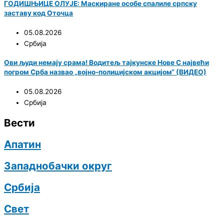
ГОДИШЊИЦЕ ОЛУЈЕ: Маскиране особе спалиле српску
заставу код Оточца
05.08.2026
Србија
Ови људи немају срама! Водитељ тајкунске Нове С највећи
погром Срба назвао „војно-полицијском акцијом“ (ВИДЕО)
05.08.2026
Србија
Вести
Апатин
Западнобачки округ
Србија
Свет