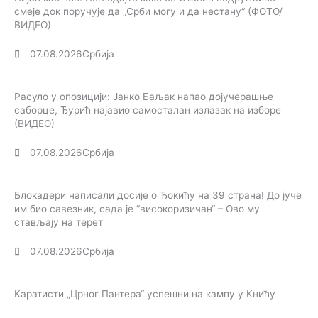
смеје док поручује да „Срби могу и да нестану“ (ФОТО/
ВИДЕО)
07.08.2026
Србија
Расуло у опозицији: Јанко Баљак напао дојучерашње
саборце, Ђурић најавио самосталан излазак на изборе
(ВИДЕО)
07.08.2026
Србија
Блокадери написали досије о Ђокићу на 39 страна! До јуче
им био савезник, сада је “високоризичан“ – Ово му
стављају на терет
07.08.2026
Србија
Каратисти „Црног Пантера“ успешни на кампу у Книћу