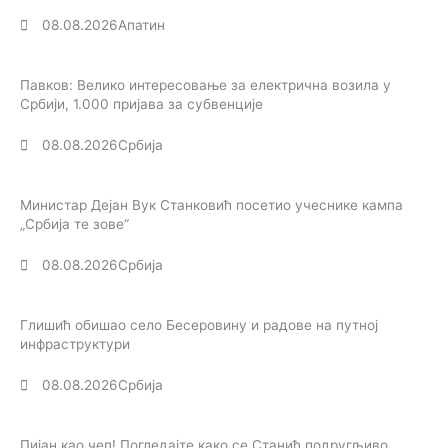
08.08.2026
Апатин
Павков: Велико интересовање за електрична возила у
Србији, 1.000 пријава за субвенције
08.08.2026
Србија
Министар Дејан Вук Станковић посетио учеснике кампа
„Србија те зове“
08.08.2026
Србија
Глишић обишао село Бесеровину и радове на путној
инфраструктури
08.08.2026
Србија
Пијан као чеп! Погледајте како се Станић подругљиво