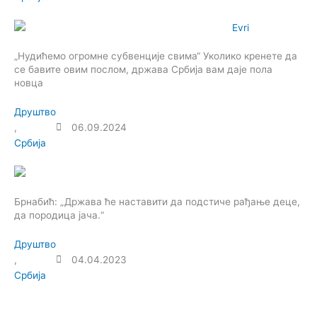
„Нудићемо огромне субвенције свима“ Уколико кренете да
се бавите овим послом, држава Србија вам даје пола
новца
Друштво
,
06.09.2024
Србија
Брнабић: „Држава ће наставити да подстиче рађање деце,
да породица јача.“
Друштво
,
04.04.2023
Србија