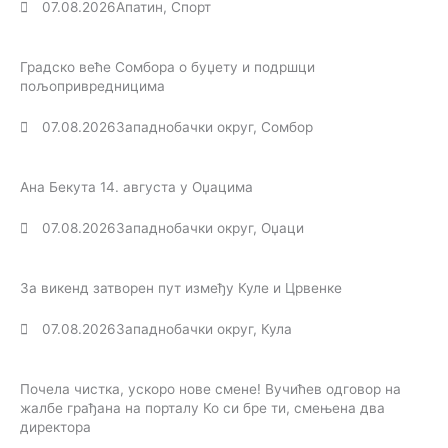
07.08.2026
Апатин
,
Спорт
Градско веће Сомбора о буџету и подршци
пољопривредницима
07.08.2026
Западнобачки округ
,
Сомбор
Ана Бекута 14. августа у Оџацима
07.08.2026
Западнобачки округ
,
Оџаци
За викенд затворен пут између Куле и Црвенке
07.08.2026
Западнобачки округ
,
Кула
Почела чистка, ускоро нове смене! Вучићев одговор на
жалбе грађана на порталу Ко си бре ти, смењена два
директора