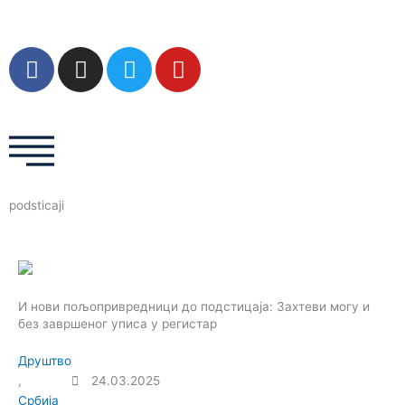
Пређи
на
садржај
F
I
T
Y
a
n
w
o
c
s
i
u
e
t
t
t
b
a
t
u
o
g
e
b
o
r
r
e
podsticaji
k
a
m
И нови пољопривредници до подстицаја: Захтеви могу и
без завршеног уписа у регистар
Друштво
,
24.03.2025
Србија