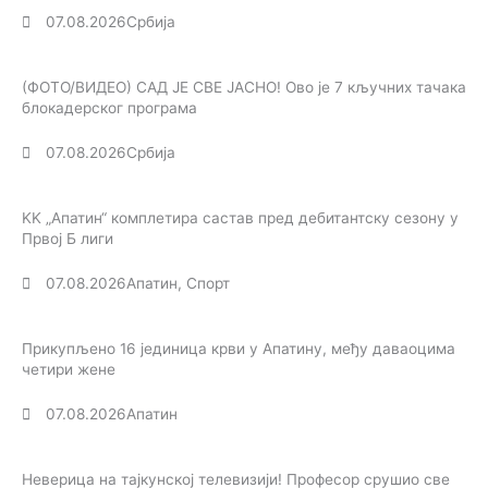
07.08.2026
Србија
(ФОТО/ВИДЕО) САД ЈЕ СВЕ ЈАСНО! Ово је 7 кључних тачака
блокадерског програма
07.08.2026
Србија
KK „Апатин“ комплетира састав пред дебитантску сезону у
Првој Б лиги
07.08.2026
Апатин
,
Спорт
Прикупљено 16 јединица крви у Апатину, међу даваоцима
четири жене
07.08.2026
Апатин
Неверица на тајкунској телевизији! Професор срушио све