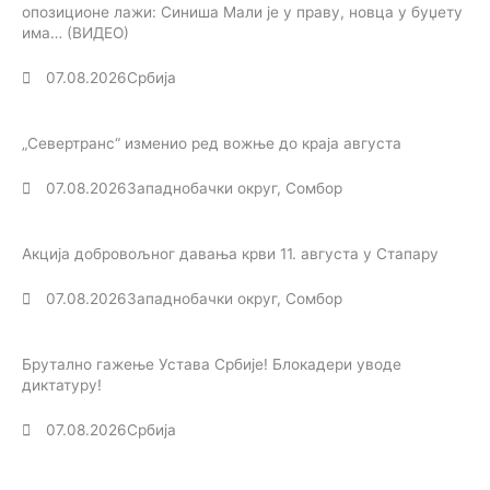
опозиционе лажи: Синиша Мали је у праву, новца у буџету
има… (ВИДЕО)
07.08.2026
Србија
„Севертранс“ изменио ред вожње до краја августа
07.08.2026
Западнобачки округ
,
Сомбор
Акција добровољног давања крви 11. августа у Стапару
07.08.2026
Западнобачки округ
,
Сомбор
Брутално гажење Устава Србије! Блокадери уводе
диктатуру!
07.08.2026
Србија