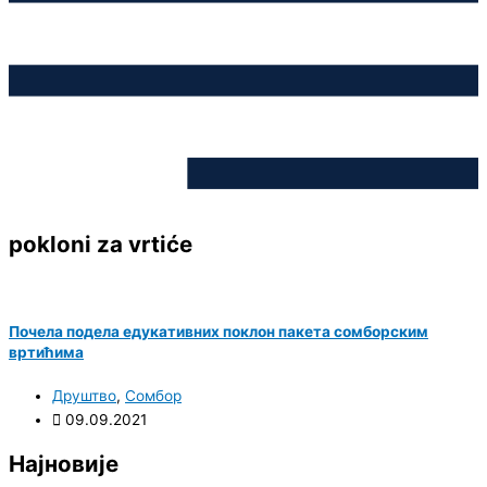
pokloni za vrtiće
Почела подела едукативних поклон пакета сомборским
вртићима
Друштво
,
Сомбор
09.09.2021
Најновије