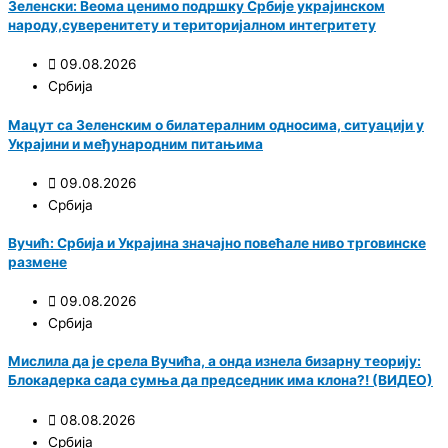
Зеленски: Веома ценимо подршку Србије украјинском
народу,суверенитету и територијалном интегритету
09.08.2026
Србија
Мацут са Зеленским о билатералним односима, ситуацији у
Украјини и међународним питањима
09.08.2026
Србија
Вучић: Србија и Украјина значајно повећале ниво трговинске
размене
09.08.2026
Србија
Мислила да је срела Вучића, а онда изнела бизарну теорију:
Блокадерка сада сумња да председник има клона?! (ВИДЕО)
08.08.2026
Србија