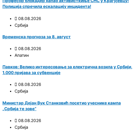
Професор блокадер напао активисткиње СНС у Крагујевцу!
Полиција спречила ескалацију инцидента!
08.08.2026
Србија
Временска прогноза за 8. август
08.08.2026
Апатин
Павков: Велико интересовање за електрична возила у Србији,
1.000 пријава за субвенције
08.08.2026
Србија
Министар Дејан Вук Станковић посетио учеснике кампа
„Србија те зове“
08.08.2026
Србија