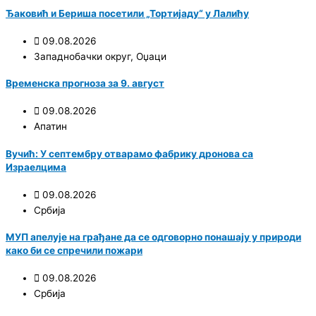
Ђаковић и Бериша посетили „Тортијаду“ у Лалићу
09.08.2026
Западнобачки округ
,
Оџаци
Временска прогноза за 9. август
09.08.2026
Апатин
Вучић: У септембру отварамо фабрику дронова са
Израелцима
09.08.2026
Србија
МУП апелује на грађане да се одговорно понашају у природи
како би се спречили пожари
09.08.2026
Србија