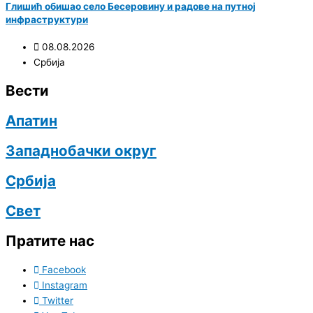
Глишић обишао село Бесеровину и радове на путној
инфраструктури
08.08.2026
Србија
Вести
Апатин
Западнобачки округ
Србија
Свет
Пратите нас
Facebook
Instagram
Twitter