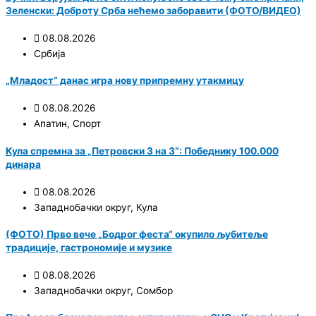
Зеленски: Доброту Срба нећемо заборавити (ФОТО/ВИДЕО)
08.08.2026
Србија
„Младост“ данас игра нову припремну утакмицу
08.08.2026
Апатин
,
Спорт
Кула спремна за „Петровски 3 на 3“: Победнику 100.000
динара
08.08.2026
Западнобачки округ
,
Кула
(ФОТО) Прво вече „Бодрог феста“ окупило љубитеље
традиције, гастрономије и музике
08.08.2026
Западнобачки округ
,
Сомбор