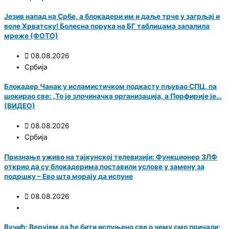
Језив напад на Србе, а блокадери им и даље трче у загрљај и
воле Хрватску! Болесна порука на БГ таблицама запалила
мреже (ФОТО)
08.08.2026
Србија
Блокадер Чанак у исламистичком подкасту пљувао СПЦ, па
шокирао све: „То је злочиначка организација, а Порфирије је…
(ВИДЕО)
08.08.2026
Србија
Признање уживо на тајкунској телевизији: Функционер ЗЛФ
открио да су блокадерима поставили услове у замену за
подршку – Ево шта морају да испуне
08.08.2026
Вучић: Верујем да ће бити испуњено све о чему смо причали;