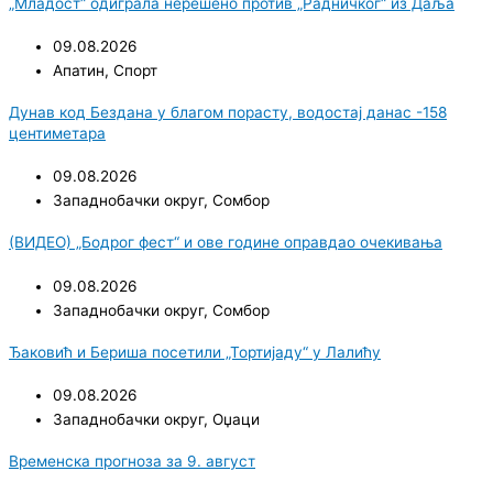
„Младост“ одиграла нерешено против „Радничког“ из Даља
09.08.2026
Апатин
,
Спорт
Дунав код Бездана у благом порасту, водостај данас -158
центиметара
09.08.2026
Западнобачки округ
,
Сомбор
(ВИДЕО) „Бодрог фест“ и ове године оправдао очекивања
09.08.2026
Западнобачки округ
,
Сомбор
Ђаковић и Бериша посетили „Тортијаду“ у Лалићу
09.08.2026
Западнобачки округ
,
Оџаци
Временска прогноза за 9. август