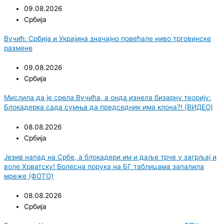
09.08.2026
Србија
Вучић: Србија и Украјина значајно повећале ниво трговинске
размене
09.08.2026
Србија
Мислила да је срела Вучића, а онда изнела бизарну теорију:
Блокадерка сада сумња да председник има клона?! (ВИДЕО)
08.08.2026
Србија
Језив напад на Србе, а блокадери им и даље трче у загрљај и
воле Хрватску! Болесна порука на БГ таблицама запалила
мреже (ФОТО)
08.08.2026
Србија