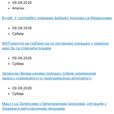
09.08.2026
Апатин
Вучић: У септембру отварамо фабрику дронова са Израелцима
09.08.2026
Србија
МУП апелује на грађане да се одговорно понашају у природи
како би се спречили пожари
09.08.2026
Србија
Зеленски: Веома ценимо подршку Србије украјинском
народу,суверенитету и територијалном интегритету
09.08.2026
Србија
Мацут са Зеленским о билатералним односима, ситуацији у
Украјини и међународним питањима