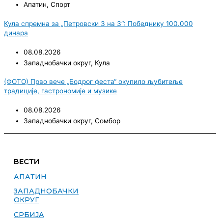
Апатин
,
Спорт
Кула спремна за „Петровски 3 на 3“: Победнику 100.000
динара
08.08.2026
Западнобачки округ
,
Кула
(ФОТО) Прво вече „Бодрог феста“ окупило љубитеље
традиције, гастрономије и музике
08.08.2026
Западнобачки округ
,
Сомбор
ВЕСТИ
АПАТИН
ЗАПАДНОБАЧКИ
ОКРУГ
СРБИЈА