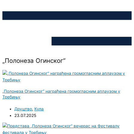
„Полонеза Огинског“
„Полонеза Огинског“ награђена громогласним аплаузом у
Требињу
Друштво
,
Кула
23.07.2025