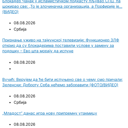
Блокадер Чанак у исламистичком подкасту пљувао СПЦ, па
шокирао све: „То је злочиначка организација, а Порфирије је…
(ВИДЕО)
08.08.2026
Србија
Признање уживо на тајкунској телевизији: Функционер ЗЛФ
открио да су блокадерима поставили услове у замену за
подршку – Ево шта морају да испуне
08.08.2026
Вучић: Верујем да ће бити испуњено све о чему смо причали;
Зеленски: Доброту Срба нећемо заборавити (ФОТО/ВИДЕО)
08.08.2026
Србија
„Младост“ данас игра нову припремну утакмицу
08.08.2026