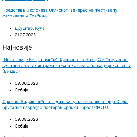
Представа „Полонеза Огинског“ вечерас на Фестивалу
фестивала у Требињу
Друштво
,
Кула
21.07.2025
Најновије
„Нека нам је Бог у помоћи“: Кукњава на Новој С – Откривена
суштина лажних истраживања и истина о блокадерској листи
(ВИДЕО)
09.08.2026
Србија
Срамно! Видојковић на годишњицу злочиначке акције Олуја
брутално извређао протеран српски народ! (ФОТО)
09.08.2026
Србија