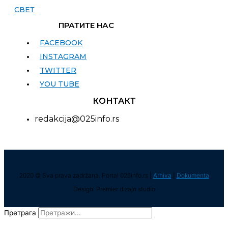
СВЕТ
ПРАТИТЕ НАС
FACEBOOK
INSTAGRAM
TWITTER
YOU TUBE
КОНТАКТ
redakcija@025info.rs
2020 © Sva prava zadržana. Portal 025info.rs |
Arhiva
|
Dokumenta
Design: Premier dizajn studio
Претрага