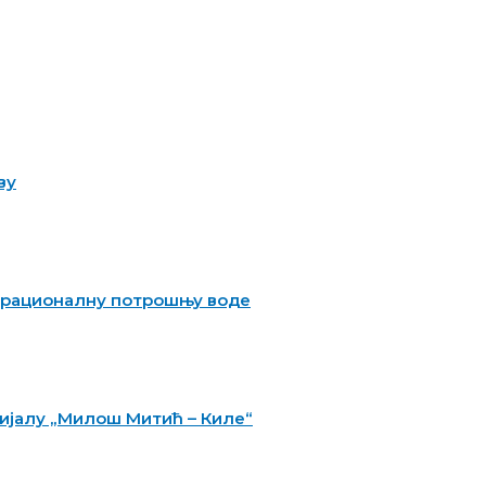
ву
за рационалну потрошњу воде
ијалу „Милош Митић – Киле“