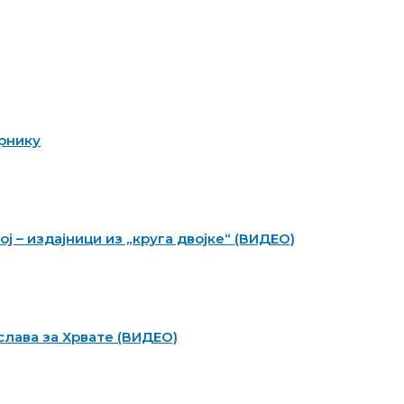
рнику
ој – издајници из „круга двојке“ (ВИДЕО)
слава за Хрвате (ВИДЕО)