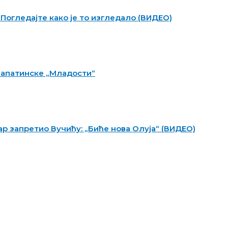
 Погледајте како је то изгледало (ВИДЕО)
 апатинске „Младости“
р запретио Вучићу: „Биће нова Олуја“ (ВИДЕО)