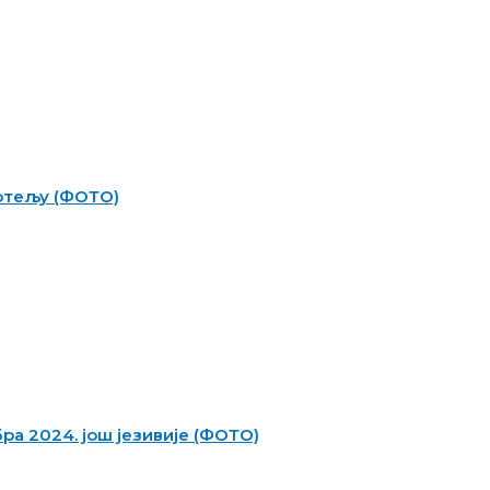
фотељу (ФОТО)
бра 2024. још језивије (ФОТО)