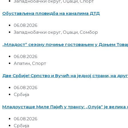
Западнобачки округ
,
Оџаци
,
Спорт
Обустављена пловидба на каналима ДТД
06.08.2026
Западнобачки округ
,
Оџаци
,
Сомбор
„Младост“ сезону почиње гостовањем у Доњем Това
06.08.2026
Апатин
,
Спорт
Две Србије! Српство и Вучић на једној страни, на друг
06.08.2026
Србија
Младоусташе Миле Пајић у трансу: „Олуја“ је велика 
06.08.2026
Србија