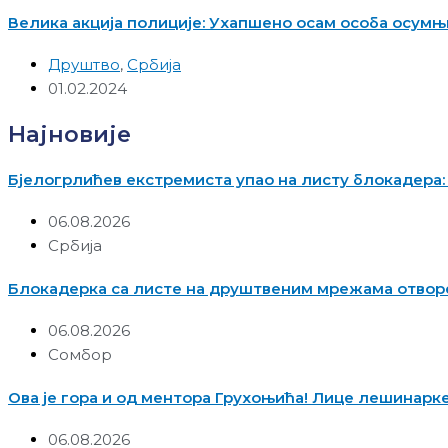
Велика акција полиције: Ухапшено осам особа осумњ
Друштво
,
Србија
01.02.2024
Најновије
Бјелогрлићев екстремиста упао на листу блокадера:
06.08.2026
Србија
Блокадерка са листе на друштвеним мрежама отво
06.08.2026
Сомбор
Ова је гора и од ментора Грухоњића! Лице лешинарке: 
06.08.2026