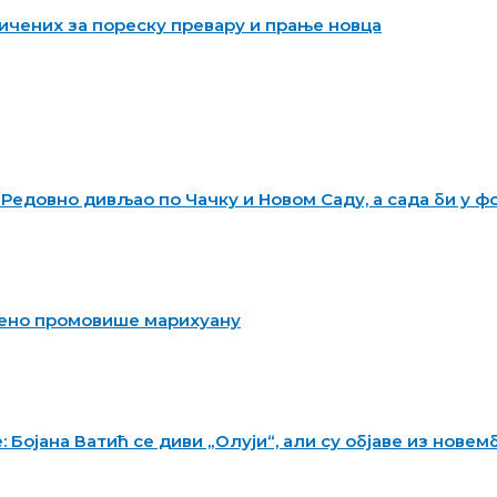
ичених за пореску превару и прање новца
 Редовно дивљао по Чачку и Новом Саду, а сада би у 
рено промовише марихуану
Бојана Ватић се диви „Олуји“, али су објаве из новем