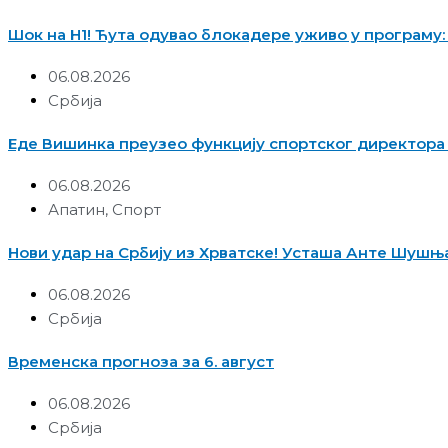
Шок на Н1! Ћута одувао блокадере уживо у програму:
06.08.2026
Србија
Еде Вишинка преузео функцију спортског директора
06.08.2026
Апатин
,
Спорт
Нови удар на Србију из Хрватске! Усташа Анте Шушња
06.08.2026
Србија
Временска прогноза за 6. август
06.08.2026
Србија