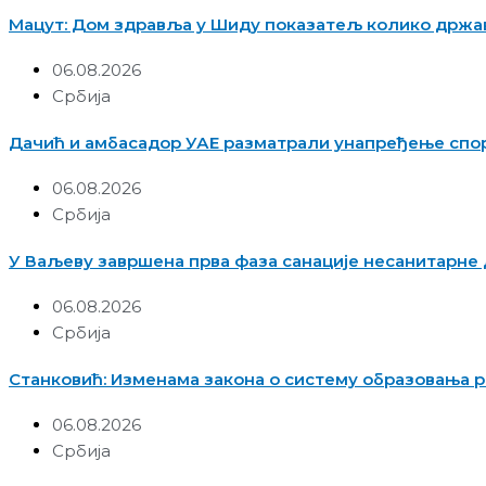
Мацут: Дом здравља у Шиду показатељ колико држав
06.08.2026
Србија
Дачић и амбасадор УАЕ разматрали унапређење спо
06.08.2026
Србија
У Ваљеву завршена прва фаза санације несанитарне д
06.08.2026
Србија
Станковић: Изменама закона о систему образовања
06.08.2026
Србија