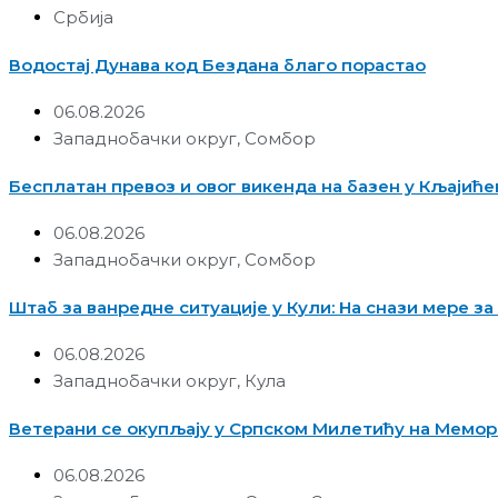
Србија
Водостај Дунава код Бездана благо порастао
06.08.2026
Западнобачки округ
,
Сомбор
Бесплатан превоз и овог викенда на базен у Кљајиће
06.08.2026
Западнобачки округ
,
Сомбор
Штаб за ванредне ситуације у Кули: На снази мере 
06.08.2026
Западнобачки округ
,
Кула
Ветерани се окупљају у Српском Милетићу на Мемор
06.08.2026