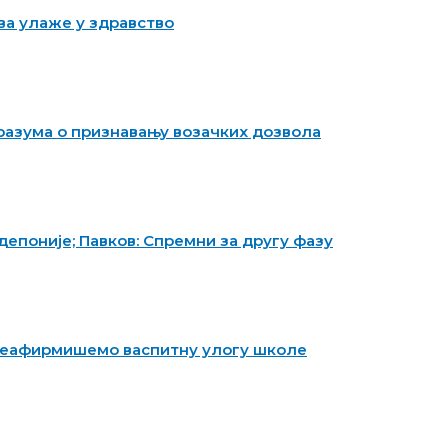
а улаже у здравство
разума о признавању возачких дозвола
епоније; Павков: Спремни за другу фазу
 реафирмишемо васпитну улогу школе