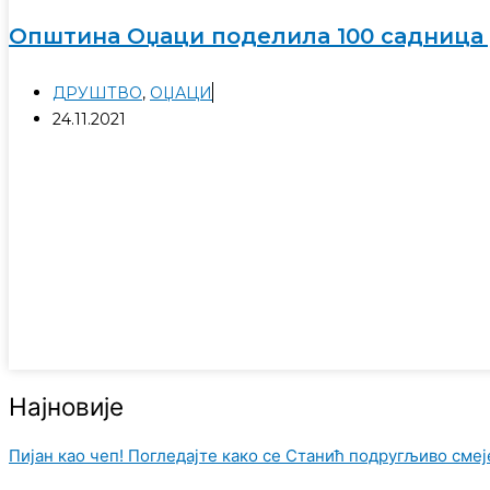
Општина Оџаци поделила 100 садница у
ДРУШТВО
,
ОЏАЦИ
24.11.2021
Најновије
Пијан као чеп! Погледајте како се Станић подругљиво смеј