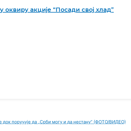
 оквиру акције “Посади свој хлад”
е док поручује да „Срби могу и да нестану“ (ФОТО/ВИДЕО)