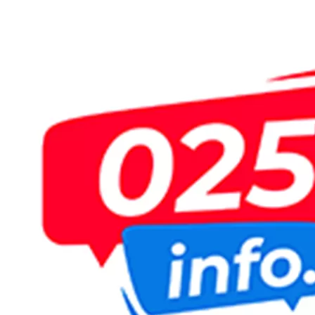
Пређи
на
садржај