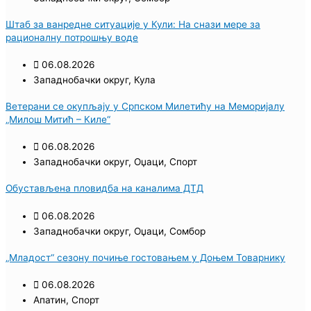
Штаб за ванредне ситуације у Кули: На снази мере за
рационалну потрошњу воде
06.08.2026
Западнобачки округ
,
Кула
Ветерани се окупљају у Српском Милетићу на Меморијалу
„Милош Митић – Киле“
06.08.2026
Западнобачки округ
,
Оџаци
,
Спорт
Обустављена пловидба на каналима ДТД
06.08.2026
Западнобачки округ
,
Оџаци
,
Сомбор
„Младост“ сезону почиње гостовањем у Доњем Товарнику
06.08.2026
Апатин
,
Спорт