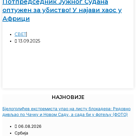
Потпредседник Јужног Судана
оптужен за убиство! У најави хаос у
Африци
СВЕТ
13.09.2025
НАЈНОВИЈЕ
Бјелогрлићев екстремиста упао на листу блокадера: Редовно
дивљао по Чачку и Новом Саду, а сада би у фотељу (ФОТО)
06.08.2026
Србија