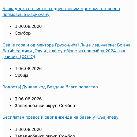
Блокадерка са листе на друштвеним мрежама отворено
промовише марихуану
06.08.2026
Сомбор
Ова је гора и од ментора Грухоњића! Лице лешинарке: Бојана
Ватић се диви „Олуји“, али су објаве из новембра 2024. још
језивије (ФОТО)
06.08.2026
Србија
Водостај Дунава код Бездана благо порастао
06.08.2026
Западнобачки округ
,
Сомбор
Бесплатан превоз и овог викенда на базен у Кљајићеву
06.08.2026
Западнобачки округ
,
Сомбор