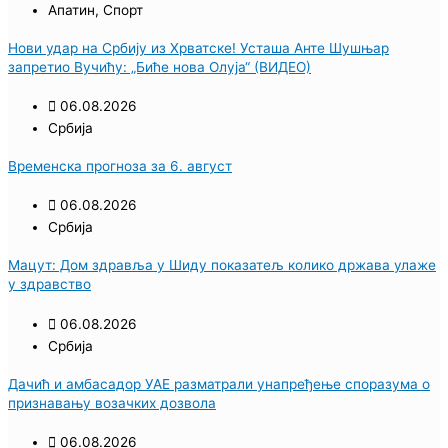
Апатин
,
Спорт
Нови удар на Србију из Хрватске! Усташа Анте Шушњар
запретио Вучићу: „Биће нова Олуја“ (ВИДЕО)
06.08.2026
Србија
Временска прогноза за 6. август
06.08.2026
Србија
Мацут: Дом здравља у Шиду показатељ колико држава улаже
у здравство
06.08.2026
Србија
Дачић и амбасадор УАЕ разматрали унапређење споразума о
признавању возачких дозвола
06.08.2026