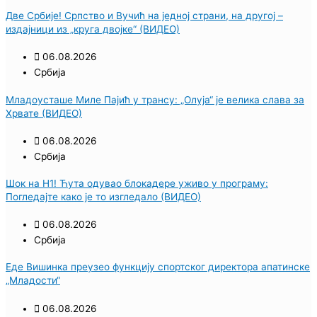
Две Србије! Српство и Вучић на једној страни, на другој –
издајници из „круга двојке“ (ВИДЕО)
06.08.2026
Србија
Младоусташе Миле Пајић у трансу: „Олуја“ је велика слава за
Хрвате (ВИДЕО)
06.08.2026
Србија
Шок на Н1! Ћута одувао блокадере уживо у програму:
Погледајте како је то изгледало (ВИДЕО)
06.08.2026
Србија
Еде Вишинка преузео функцију спортског директора апатинске
„Младости“
06.08.2026