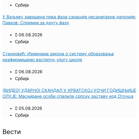
Србија
У Ваљеву завршена прва фаза санације несанитарне депоније;
Павков: Спремни за другу фазу
06.08.2026
Србија
Станковић: Изменама закона о систему образовања
реафирмишемо васпитну улогу школе
06.08.2026
Србија
(ВИДЕО) УДАРНО! СКАНДАЛ У ХРВАТСКОЈ УОЧИ ГОДИШЊИЦЕ
ОЛУЈЕ: Маскиране особе спалиле српску заставу код Оточца
05.08.2026
Србија
Вести