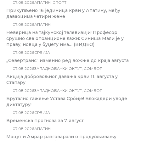
07.08.2026
АПАТИН
,
СПОРТ
Прикупљено 16 јединица крви у Апатину, међу
даваоцима четири жене
07.08.2026
АПАТИН
Неверица на тајкунској телевизији! Професор
срушио све опозиционе лажи: Синиша Мали је у
праву, новца у буџету има… (ВИДЕО)
07.08.2026
СРБИЈА
„Севертранс“ изменио ред вожње до краја августа
07.08.2026
ЗАПАДНОБАЧКИ ОКРУГ
,
СОМБОР
Акција добровољног давања крви 11. августа у
Стапару
07.08.2026
ЗАПАДНОБАЧКИ ОКРУГ
,
СОМБОР
Брутално гажење Устава Србије! Блокадери уводе
диктатуру!
07.08.2026
СРБИЈА
Временска прогноза за 7. август
07.08.2026
АПАТИН
Мацут и Амрар разговарали о продубљивању