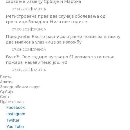
сарадње између Србије и Марока
07.08.2026
СРБИЈА
Регистрована прва два случаја оболевања од
грознице Западног Нила ове године
07.08.2026
СРБИЈА
Предузеће Експо расписало јавни позив за штампу
два милиона улазница за изложбу
07.08.2026
СРБИЈА
Вучић: Ове године купљено 51 возило за гашење
пожара, набавићемо још 40
07.08.2026
СРБИЈА
Вести
Апатин
Западнобачки округ
Србија
Свет
Пратите нас
Facebook
Instagram
Twitter
You Tube