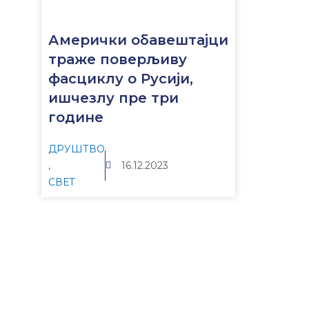
Амерички обавештајци
траже поверљиву
фасциклу о Русији,
ишчезлу пре три
године
ДРУШТВО
,
16.12.2023
СВЕТ