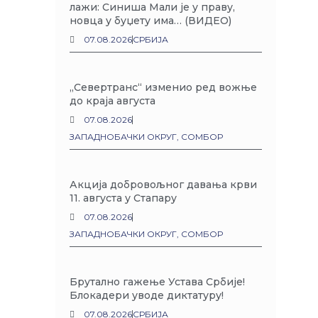
лажи: Синиша Мали је у праву,
новца у буџету има… (ВИДЕО)
07.08.2026
СРБИЈА
„Севертранс“ изменио ред вожње
до краја августа
07.08.2026
ЗАПАДНОБАЧКИ ОКРУГ
,
СОМБОР
Акција добровољног давања крви
11. августа у Стапару
07.08.2026
ЗАПАДНОБАЧКИ ОКРУГ
,
СОМБОР
Брутално гажење Устава Србије!
Блокадери уводе диктатуру!
07.08.2026
СРБИЈА