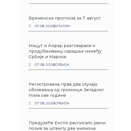
Временска прогноза за 7. август
07.08.2026
АПАТИН
Мацут и Амрар разговарали о
продубљивању сарадње између
Србије и Марока
07.08.2026
СРБИЈА
Регистрована прва два случаја
оболевања од грознице Западног
Нила ове године
07.08.2026
СРБИЈА
Предузеће Експо расписало јавни
позив за штампу два милиона