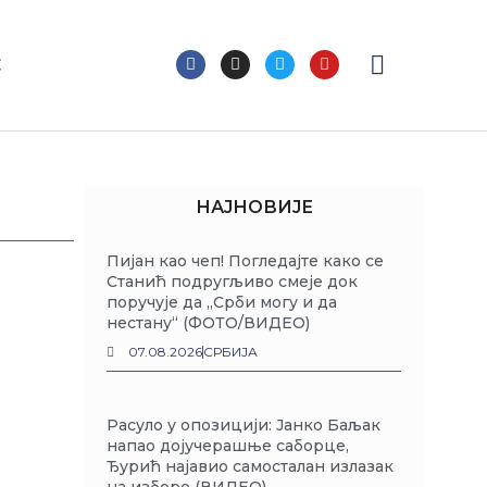
F
I
T
Y
С
a
n
w
o
c
s
i
u
e
t
t
t
b
a
t
u
o
g
e
b
o
r
r
e
k
a
m
НАЈНОВИЈЕ
Пијан као чеп! Погледајте како се
Станић подругљиво смеје док
поручује да „Срби могу и да
нестану“ (ФОТО/ВИДЕО)
07.08.2026
СРБИЈА
Расуло у опозицији: Јанко Баљак
напао дојучерашње саборце,
Ђурић најавио самосталан излазак