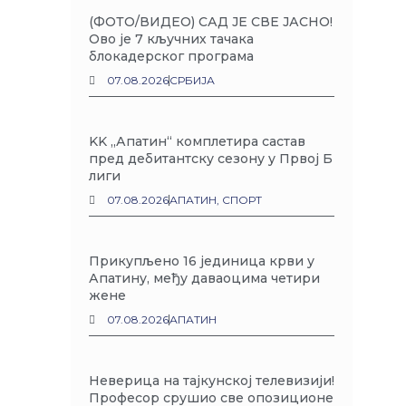
(ФОТО/ВИДЕО) САД ЈЕ СВЕ ЈАСНО!
Ово је 7 кључних тачака
блокадерског програма
07.08.2026
СРБИЈА
KK „Апатин“ комплетира састав
пред дебитантску сезону у Првој Б
лиги
07.08.2026
АПАТИН
,
СПОРТ
Прикупљено 16 јединица крви у
Апатину, међу даваоцима четири
жене
07.08.2026
АПАТИН
Неверица на тајкунској телевизији!
Професор срушио све опозиционе