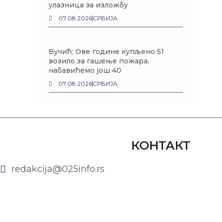
улазница за изложбу
07.08.2026
СРБИЈА
Вучић: Ове године купљено 51
возило за гашење пожара,
набавићемо још 40
07.08.2026
СРБИЈА
КОНТАКТ
redakcija@025info.rs