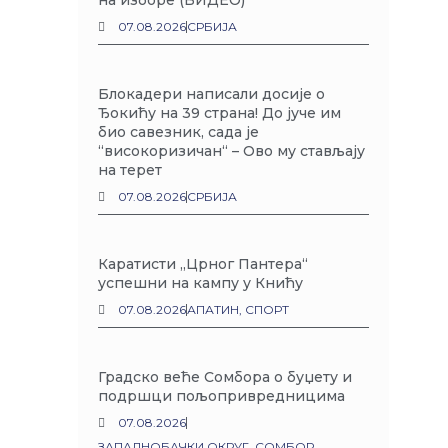
на изборе (ВИДЕО)
07.08.2026
СРБИЈА
Блокадери написали досије о
Ђокићу на 39 страна! До јуче им
био савезник, сада је
“високоризичан“ – Ово му стављају
на терет
07.08.2026
СРБИЈА
Каратисти „Црног Пантера“
успешни на кампу у Книћу
07.08.2026
АПАТИН
,
СПОРТ
Градско веће Сомбора о буџету и
подршци пољопривредницима
07.08.2026
ЗАПАДНОБАЧКИ ОКРУГ
,
СОМБОР