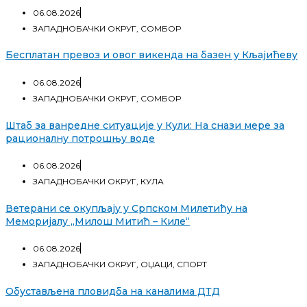
06.08.2026
ЗАПАДНОБАЧКИ ОКРУГ
,
СОМБОР
Бесплатан превоз и овог викенда на базен у Кљајићеву
06.08.2026
ЗАПАДНОБАЧКИ ОКРУГ
,
СОМБОР
Штаб за ванредне ситуације у Кули: На снази мере за
рационалну потрошњу воде
06.08.2026
ЗАПАДНОБАЧКИ ОКРУГ
,
КУЛА
Ветерани се окупљају у Српском Милетићу на
Меморијалу „Милош Митић – Киле“
06.08.2026
ЗАПАДНОБАЧКИ ОКРУГ
,
ОЏАЦИ
,
СПОРТ
Обустављена пловидба на каналима ДТД