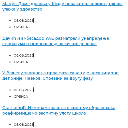
Мацут: Дом здравља у Шиду показатељ колико држава
улаже у здравство
06.08.2026
СРБИЈА
Дачић и амбасадор УАЕ разматрали унапређење
споразума о признавању возачких дозвола
06.08.2026
СРБИЈА
У Ваљеву завршена прва фаза санације несанитарне
депоније; Павков: Спремни за другу фазу
06.08.2026
СРБИЈА
Станковић: Изменама закона о систему образовања
реафирмишемо васпитну улогу школе
06.08.2026