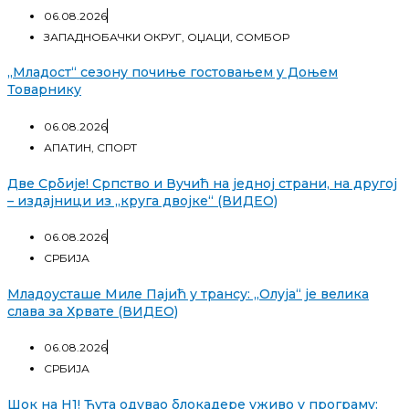
06.08.2026
ЗАПАДНОБАЧКИ ОКРУГ
,
ОЏАЦИ
,
СОМБОР
„Младост“ сезону почиње гостовањем у Доњем
Товарнику
06.08.2026
АПАТИН
,
СПОРТ
Две Србије! Српство и Вучић на једној страни, на другој
– издајници из „круга двојке“ (ВИДЕО)
06.08.2026
СРБИЈА
Младоусташе Миле Пајић у трансу: „Олуја“ је велика
слава за Хрвате (ВИДЕО)
06.08.2026
СРБИЈА
Шок на Н1! Ћута одувао блокадере уживо у програму: