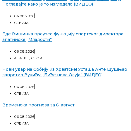
Погледајте како је то изгледало (ВИДЕО)
06.08.2026
СРБИЈА
Еде Вишинка преузео функцију спортског директора
апатинске „Младости“
06.08.2026
АПАТИН
,
СПОРТ
Нови удар на Србију из Хрватске! Усташа Анте Шушњар
запретио Вучићу: „Биће нова Олуја“ (ВИДЕО)
06.08.2026
СРБИЈА
Временска прогноза за 6. август
06.08.2026
СРБИЈА