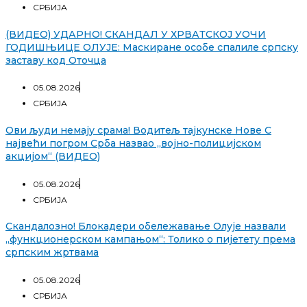
СРБИЈА
(ВИДЕО) УДАРНО! СКАНДАЛ У ХРВАТСКОЈ УОЧИ
ГОДИШЊИЦЕ ОЛУЈЕ: Маскиране особе спалиле српску
заставу код Оточца
05.08.2026
СРБИЈА
Ови људи немају срама! Водитељ тајкунске Нове С
највећи погром Срба назвао „војно-полицијском
акцијом“ (ВИДЕО)
05.08.2026
СРБИЈА
Скандалозно! Блокадери обележавање Олује назвали
„функционерском кампањом“: Толико о пијетету према
српским жртвама
05.08.2026
СРБИЈА