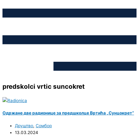
predskolci vrtic suncokret
Одржане две радионице за предшколце Вртића „Сунцокрет“
Друштво
,
Сомбор
13.03.2024