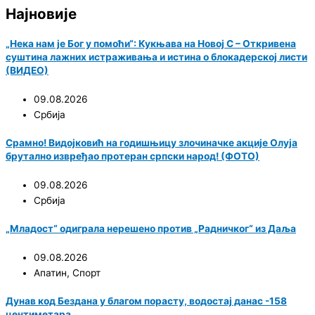
Најновије
„Нека нам је Бог у помоћи“: Кукњава на Новој С – Откривена
суштина лажних истраживања и истина о блокадерској листи
(ВИДЕО)
09.08.2026
Србија
Срамно! Видојковић на годишњицу злочиначке акције Олуја
брутално извређао протеран српски народ! (ФОТО)
09.08.2026
Србија
„Младост“ одиграла нерешено против „Радничког“ из Даља
09.08.2026
Апатин
,
Спорт
Дунав код Бездана у благом порасту, водостај данас -158
центиметара