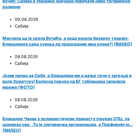
Вучић: Србија и Украјина значајно повећале ниво трговинске
размене
09.08.2026
Србија
Мислила да је срела Вучића, а онда изнела бизарну теорију:
Блокадерка сада сумња да председник има клона?! (ВИДЕО)
08.08.2026
Србија
Језив напад на Србе, а блокадери им и даље трче у загрљај и
воле Хрватску! Болесна порука на БГ таблицама запалила
мреже (ФОТО)
08.08.2026
Србија
Блокадер Чанак у исламистичком подкасту пљувао СПЦ, па
шокирао све: „То је злочиначка организација, а Порфирије је…
(ВИДЕО)