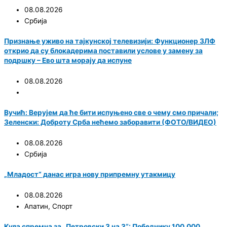
08.08.2026
Србија
Признање уживо на тајкунској телевизији: Функционер ЗЛФ
открио да су блокадерима поставили услове у замену за
подршку – Ево шта морају да испуне
08.08.2026
Вучић: Верујем да ће бити испуњено све о чему смо причали;
Зеленски: Доброту Срба нећемо заборавити (ФОТО/ВИДЕО)
08.08.2026
Србија
„Младост“ данас игра нову припремну утакмицу
08.08.2026
Апатин
,
Спорт
Кула спремна за „Петровски 3 на 3“: Победнику 100.000