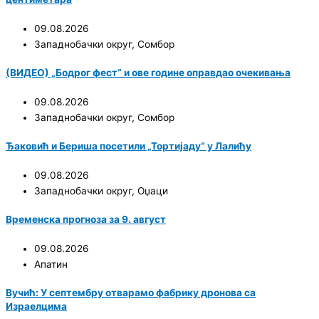
09.08.2026
Западнобачки округ
,
Сомбор
(ВИДЕО) „Бодрог фест“ и ове године оправдао очекивања
09.08.2026
Западнобачки округ
,
Сомбор
Ђаковић и Бериша посетили „Тортијаду“ у Лалићу
09.08.2026
Западнобачки округ
,
Оџаци
Временска прогноза за 9. август
09.08.2026
Апатин
Вучић: У септембру отварамо фабрику дронова са
Израелцима