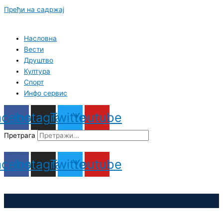
Пређи на садржај
Насловна
Вести
Друштво
Култура
Спорт
Инфо сервис
acebook
Instagram
Twitter
Youtube
Претрага
acebook
Instagram
Twitter
Youtube