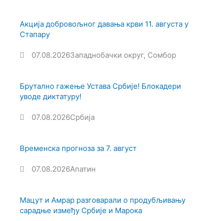
Акција добровољног давања крви 11. августа у
Стапару
07.08.2026
Западнобачки округ
,
Сомбор
Брутално гажење Устава Србије! Блокадери
уводе диктатуру!
07.08.2026
Србија
Временска прогноза за 7. август
07.08.2026
Апатин
Мацут и Амрар разговарали о продубљивању
сарадње између Србије и Марока