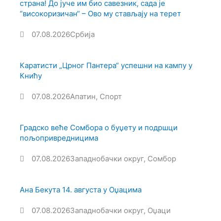
страна! До јуче им био савезник, сада је
“високоризичан“ – Ово му стављају на терет
07.08.2026
Србија
Каратисти „Црног Пантера“ успешни на кампу у
Книћу
07.08.2026
Апатин
,
Спорт
Градско веће Сомбора о буџету и подршци
пољопривредницима
07.08.2026
Западнобачки округ
,
Сомбор
Ана Бекута 14. августа у Оџацима
07.08.2026
Западнобачки округ
,
Оџаци