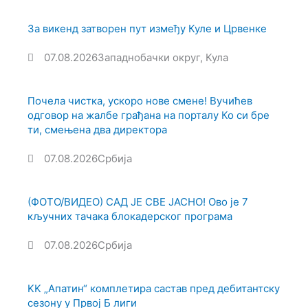
За викенд затворен пут између Куле и Црвенке
07.08.2026
Западнобачки округ
,
Кула
Почела чистка, ускоро нове смене! Вучићев
одговор на жалбе грађана на порталу Ко си бре
ти, смењена два директора
07.08.2026
Србија
(ФОТО/ВИДЕО) САД ЈЕ СВЕ ЈАСНО! Ово је 7
кључних тачака блокадерског програма
07.08.2026
Србија
KK „Апатин“ комплетира састав пред дебитантску
сезону у Првој Б лиги