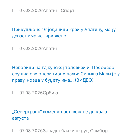
07.08.2026
Апатин
,
Спорт
Прикупљено 16 јединица крви у Апатину, међу
даваоцима четири жене
07.08.2026
Апатин
Неверица на тајкунској телевизији! Професор
срушио све опозиционе лажи: Синиша Мали је у
праву, новца у буџету има… (ВИДЕО)
07.08.2026
Србија
„Севертранс“ изменио ред вожње до краја
августа
07.08.2026
Западнобачки округ
,
Сомбор