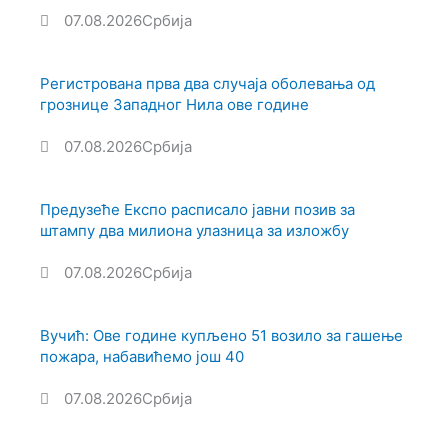
07.08.2026
Србија
Регистрована прва два случаја оболевања од
грознице Западног Нила ове године
07.08.2026
Србија
Предузеће Експо расписало јавни позив за
штампу два милиона улазница за изложбу
07.08.2026
Србија
Вучић: Ове године купљено 51 возило за гашење
пожара, набавићемо још 40
07.08.2026
Србија