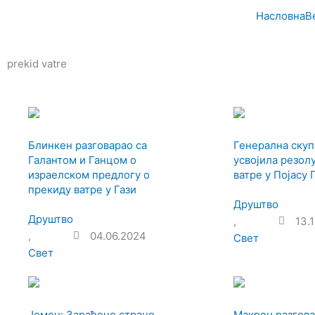
Пређи
Насловна
В
на
садржај
prekid vatre
Блинкен разговарао са
Генерална ску
Галантом и Ганцом о
усвојила резол
израелском предлогу о
ватре у Појасу 
прекиду ватре у Гази
Друштво
Друштво
,
13.
,
04.06.2024
Свет
Свет
Јемен: Зараћене стране
Макрон разгова