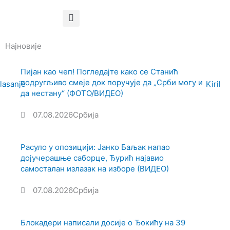
Најновије
Пијан као чеп! Погледајте како се Станић
подругљиво смеје док поручује да „Срби могу и
да нестану“ (ФОТО/ВИДЕО)
07.08.2026
Србија
Расуло у опозицији: Јанко Баљак напао
дојучерашње саборце, Ђурић најавио
самосталан излазак на изборе (ВИДЕО)
07.08.2026
Србија
Блокадери написали досије о Ђокићу на 39