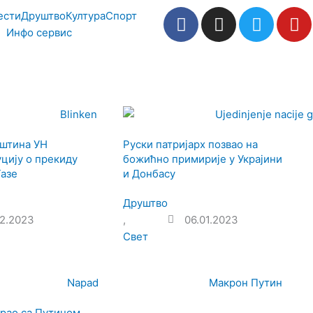
F
I
T
Y
ести
Друштво
Култура
Спорт
a
n
w
o
Инфо сервис
c
s
i
u
e
t
t
t
b
a
t
u
o
g
e
b
o
r
r
e
k
a
пштина УН
Руски патријарх позвао на
m
уцију о прекиду
божићно примирије у Украјини
Газе
и Донбасу
Друштво
12.2023
,
06.01.2023
Свет
рао са Путином