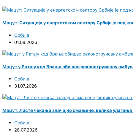
Мацут: Ситуација у енергетском сектору Србије је под к
Србија
01.08.2026
Мацут у Ратају код Врања обишао реконструисану амбула
Србија
31.07.2026
Мацут: Листе чекања значајно смањене, велика улагања
Србија
28.07.2026