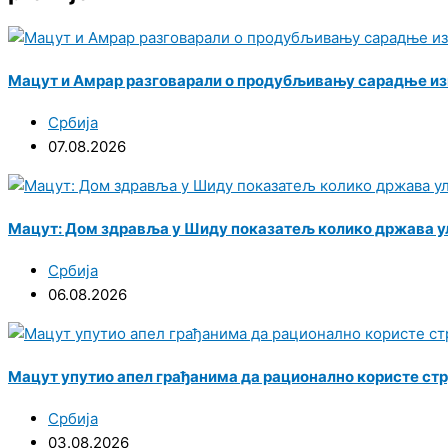
Мацут и Амрар разговарали о продубљивању сарадње из
Србија
07.08.2026
Мацут: Дом здравља у Шиду показатељ колико држава у
Србија
06.08.2026
Мацут упутио апел грађанима да рационално користе стр
Србија
03.08.2026