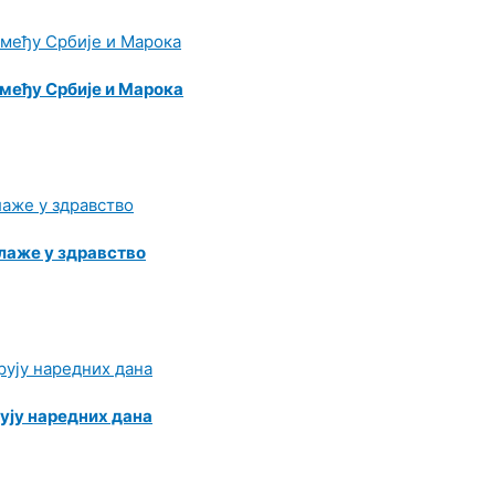
међу Србије и Марока
лаже у здравство
ују наредних дана