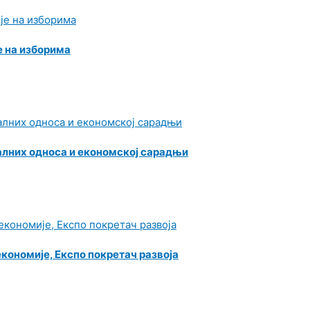
е на изборима
лних односа и економској сарадњи
кономије, Експо покретач развоја