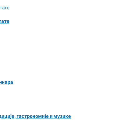
тате
динара
иције, гастрономије и музике