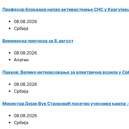
Професор блокадер напао активисткиње СНС у Крагујевц
08.08.2026
Србија
Временска прогноза за 8. август
08.08.2026
Апатин
Павков: Велико интересовање за електрична возила у Срби
08.08.2026
Србија
Министар Дејан Вук Станковић посетио учеснике кампа „С
08.08.2026
Србија