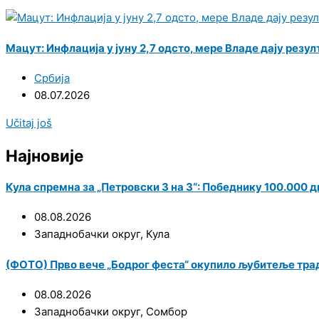
Мацут: Инфлација у јуну 2,7 одсто, мере Владе дају резул
Србија
08.07.2026
Učitaj još
Најновије
Кула спремна за „Петровски 3 на 3“: Победнику 100.000 
08.08.2026
Западнобачки округ
,
Кула
(ФОТО) Прво вече „Бодрог феста“ окупило љубитеље трад
08.08.2026
Западнобачки округ
,
Сомбор