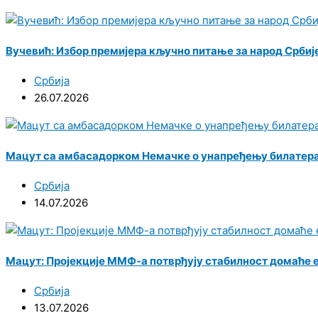
Вучевић: Избор премијера кључно питање за народ Србиј
Србија
26.07.2026
Мацут са амбасадорком Немачке о унапређењу билатера
Србија
14.07.2026
Мацут: Пројекције ММФ-а потврђују стабилност домаће е
Србија
13.07.2026