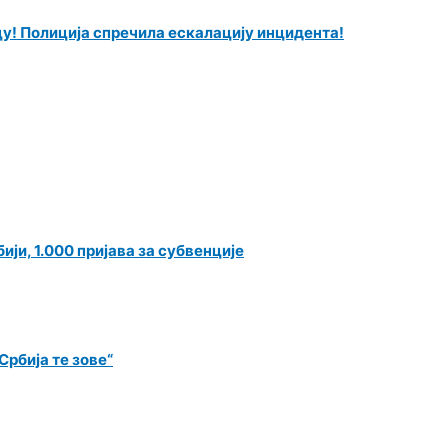
у! Полиција спречила ескалацију инцидента!
ји, 1.000 пријава за субвенције
рбија те зове“