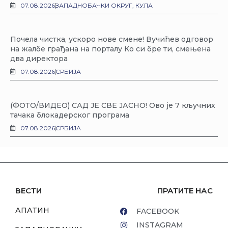
07.08.2026
ЗАПАДНОБАЧКИ ОКРУГ
,
КУЛА
Почела чистка, ускоро нове смене! Вучићев одговор
на жалбе грађана на порталу Ко си бре ти, смењена
два директора
07.08.2026
СРБИЈА
(ФОТО/ВИДЕО) САД ЈЕ СВЕ ЈАСНО! Ово је 7 кључних
тачака блокадерског програма
07.08.2026
СРБИЈА
ВЕСТИ
ПРАТИТЕ НАС
АПАТИН
FACEBOOK
INSTAGRAM