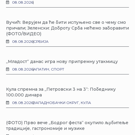
08.08.2026
Вучић: Верујем да ће бити испуњено све о чему смо
причали; Зеленски: Доброту Срба нећемо заборавити
(ФОТО/ВИДЕО)
08.08.2026
СРБИЈА
„Младост“ данас игра нову припремну утакмицу
08.08.2026
АПАТИН
,
СПОРТ
Кула спремна за „Петровски 3 на 3“: Победнику
100.000 динара
08.08.2026
ЗАПАДНОБАЧКИ ОКРУГ
,
КУЛА
(ФОТО) Прво вече „Бодрог феста“ окупило љубитеље
традиције, гастрономије и музике