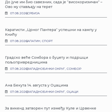
До јуче им био савезник, сада је “високоризичан“ –
Ово му стављају на терет
07.08.2026
СРБИЈА
Каратисти „Црног Пантера“ успешни на кампу у
Книћу
07.08.2026
АПАТИН
,
СПОРТ
Градско веће Сомбора о буџету и подршци
пољопривредницима
07.08.2026
ЗАПАДНОБАЧКИ ОКРУГ
,
СОМБОР
Ана Бекута 14. августа у Оџацима
07.08.2026
ЗАПАДНОБАЧКИ ОКРУГ
,
ОЏАЦИ
За викенд затворен пут између Куле и Црвенке