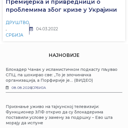
Премијерка и привредници о
проблемима због кризе у Украјини
ДРУШТВО
,
04.03.2022
СРБИЈА
НАЈНОВИЈЕ
Блокадер Чанак у исламистичком подкасту пљувао
СПЦ, па шокирао све: „То је злочиначка
организација, а Порфирије је… (ВИДЕО)
08.08.2026
СРБИЈА
Признање уживо на тајкунској телевизији:
Функционер ЗЛФ открио да су блокадерима
поставили услове у замену за подршку – Ево шта
морају да испуне