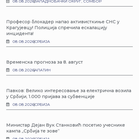
08.08.2026
ЗАПАДНОБАЧКИ ОКРУГ
,
СОМБОР
Професор блокадер напао активисткиње СНС у
Крагујевцу! Полиција спречила ескалацију
инцидента!
08.08.2026
СРБИЈА
Временска прогноза за 8. август
08.08.2026
АПАТИН
Павков: Велико интересовање за електрична возила
у Србији, 1.000 пријава за субвенције
08.08.2026
СРБИЈА
Министар Дејан Вук Станковић посетио учеснике
кампа „Србија те зове“
08.08.2026
СРБИЈА