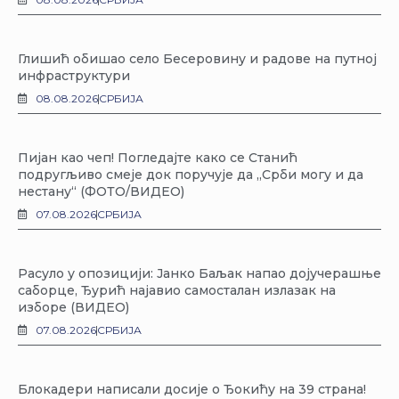
Глишић обишао село Бесеровину и радове на путној
инфраструктури
08.08.2026
СРБИЈА
Пијан као чеп! Погледајте како се Станић
подругљиво смеје док поручује да „Срби могу и да
нестану“ (ФОТО/ВИДЕО)
07.08.2026
СРБИЈА
Расуло у опозицији: Јанко Баљак напао дојучерашње
саборце, Ђурић најавио самосталан излазак на
изборе (ВИДЕО)
07.08.2026
СРБИЈА
Блокадери написали досије о Ђокићу на 39 страна!