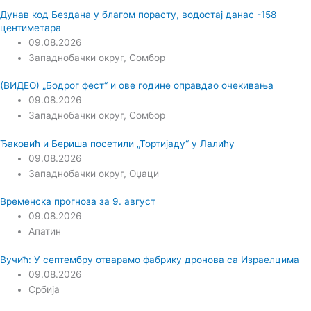
Дунав код Бездана у благом порасту, водостај данас -158
центиметара
09.08.2026
Западнобачки округ
,
Сомбор
(ВИДЕО) „Бодрог фест“ и ове године оправдао очекивања
09.08.2026
Западнобачки округ
,
Сомбор
Ђаковић и Бериша посетили „Тортијаду“ у Лалићу
09.08.2026
Западнобачки округ
,
Оџаци
Временска прогноза за 9. август
09.08.2026
Апатин
Вучић: У септембру отварамо фабрику дронова са Израелцима
09.08.2026
Србија