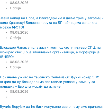
08.08.2026
Србија
Језив напад на Србе, а блокадери им и даље трче у загрљај и
воле Хрватску! Болесна порука на БГ таблицама запалила
мреже (ФОТО)
08.08.2026
Србија
Блокадер Чанак у исламистичком подкасту пљувао СПЦ, па
шокирао све: „То је злочиначка организација, а Порфирије је…
(ВИДЕО)
08.08.2026
Србија
Признање уживо на тајкунској телевизији: Функционер ЗЛФ
открио да су блокадерима поставили услове у замену за
подршку – Ево шта морају да испуне
08.08.2026
Вучић: Верујем да ће бити испуњено све о чему смо причали;