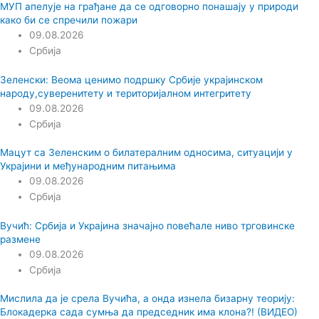
МУП апелује на грађане да се одговорно понашају у природи
како би се спречили пожари
09.08.2026
Србија
Зеленски: Веома ценимо подршку Србије украјинском
народу,суверенитету и територијалном интегритету
09.08.2026
Србија
Мацут са Зеленским о билатералним односима, ситуацији у
Украјини и међународним питањима
09.08.2026
Србија
Вучић: Србија и Украјина значајно повећале ниво трговинске
размене
09.08.2026
Србија
Мислила да је срела Вучића, а онда изнела бизарну теорију:
Блокадерка сада сумња да председник има клона?! (ВИДЕО)