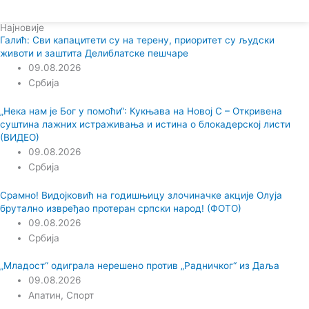
Најновије
Галић: Сви капацитети су на терену, приоритет су људски
животи и заштита Делиблатске пешчаре
09.08.2026
Србија
„Нека нам је Бог у помоћи“: Кукњава на Новој С – Откривена
суштина лажних истраживања и истина о блокадерској листи
(ВИДЕО)
09.08.2026
Србија
Срамно! Видојковић на годишњицу злочиначке акције Олуја
брутално извређао протеран српски народ! (ФОТО)
09.08.2026
Србија
„Младост“ одиграла нерешено против „Радничког“ из Даља
09.08.2026
Апатин
,
Спорт