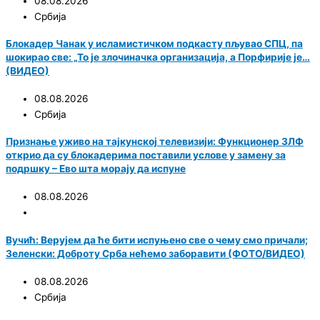
08.08.2026
Србија
Блокадер Чанак у исламистичком подкасту пљувао СПЦ, па
шокирао све: „То је злочиначка организација, а Порфирије је…
(ВИДЕО)
08.08.2026
Србија
Признање уживо на тајкунској телевизији: Функционер ЗЛФ
открио да су блокадерима поставили услове у замену за
подршку – Ево шта морају да испуне
08.08.2026
Вучић: Верујем да ће бити испуњено све о чему смо причали;
Зеленски: Доброту Срба нећемо заборавити (ФОТО/ВИДЕО)
08.08.2026
Србија