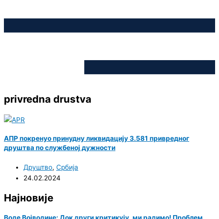
privredna drustva
АПР покренуо принудну ликвидацију 3.581 привредног
друштва по службеној дужности
Друштво
,
Србија
24.02.2024
Најновије
Воде Војводине: Док други критикују, ми радимо! Проблем