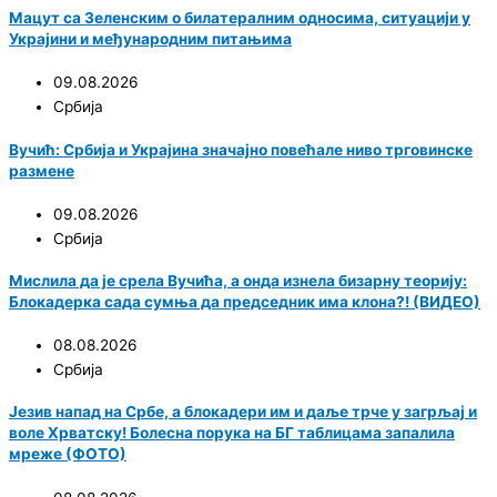
Мацут са Зеленским о билатералним односима, ситуацији у
Украјини и међународним питањима
09.08.2026
Србија
Вучић: Србија и Украјина значајно повећале ниво трговинске
размене
09.08.2026
Србија
Мислила да је срела Вучића, а онда изнела бизарну теорију:
Блокадерка сада сумња да председник има клона?! (ВИДЕО)
08.08.2026
Србија
Језив напад на Србе, а блокадери им и даље трче у загрљај и
воле Хрватску! Болесна порука на БГ таблицама запалила
мреже (ФОТО)