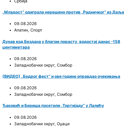
Србија
„Младост“ одиграла нерешено против „Радничког“ из Даља
09.08.2026
Апатин
,
Спорт
Дунав код Бездана у благом порасту, водостај данас -158
центиметара
09.08.2026
Западнобачки округ
,
Сомбор
(ВИДЕО) „Бодрог фест“ и ове године оправдао очекивања
09.08.2026
Западнобачки округ
,
Сомбор
Ђаковић и Бериша посетили „Тортијаду“ у Лалићу
09.08.2026
Западнобачки округ
,
Оџаци