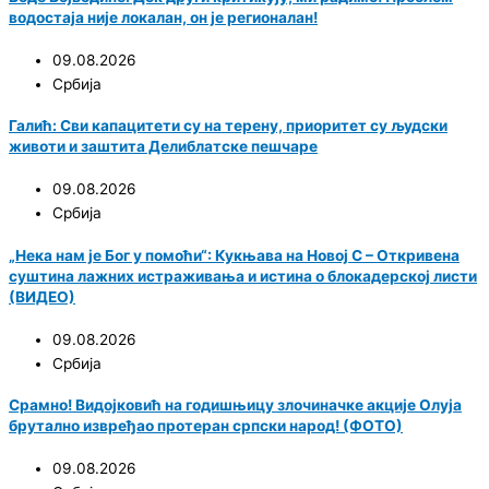
водостаја није локалан, он је регионалан!
09.08.2026
Србија
Галић: Сви капацитети су на терену, приоритет су људски
животи и заштита Делиблатске пешчаре
09.08.2026
Србија
„Нека нам је Бог у помоћи“: Кукњава на Новој С – Откривена
суштина лажних истраживања и истина о блокадерској листи
(ВИДЕО)
09.08.2026
Србија
Срамно! Видојковић на годишњицу злочиначке акције Олуја
брутално извређао протеран српски народ! (ФОТО)
09.08.2026