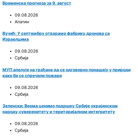
Временска прогноза за 9. август
09.08.2026
Апатин
Вучић: У септембру отварамо фабрику дронова са
Израелцима
09.08.2026
Србија
МУП апелује на грађане да се одговорно понашају у природи
како би се спречили пожари
09.08.2026
Србија
Зеленски: Веома ценимо подршку Србије украјинском
народу,суверенитету и територијалном интегритету
09.08.2026
Србија