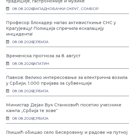
традиције, гастрономије и музике
08.08.2026
ЗАПАДНОБАЧКИ ОКРУГ
,
СОМБОР
Професор блокадер напао активисткиње СНС у
Крагујевцу! Полиција спречила ескалацију
инцидента!
08.08.2026
СРБИЈА
Временска прогноза за 8. август
08.08.2026
АПАТИН
Павков: Велико интересовање за електрична возила
у Србији, 1.000 пријава за субвенције
08.08.2026
СРБИЈА
Министар Дејан Вук Станковић посетио учеснике
кампа „Србија те зове“
08.08.2026
СРБИЈА
Глишић обишао село Бесеровину и радове на путној