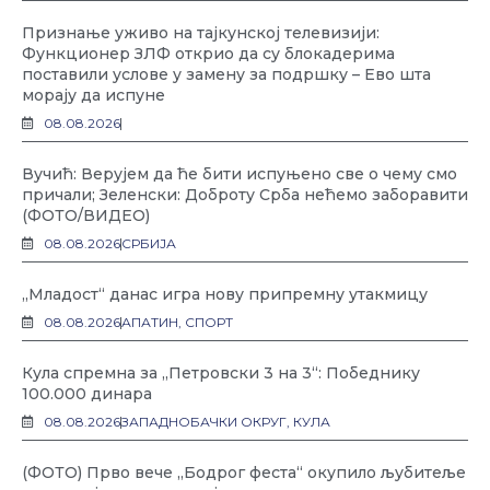
Признање уживо на тајкунској телевизији:
Функционер ЗЛФ открио да су блокадерима
поставили услове у замену за подршку – Ево шта
морају да испуне
08.08.2026
Вучић: Верујем да ће бити испуњено све о чему смо
причали; Зеленски: Доброту Срба нећемо заборавити
(ФОТО/ВИДЕО)
08.08.2026
СРБИЈА
„Младост“ данас игра нову припремну утакмицу
08.08.2026
АПАТИН
,
СПОРТ
Кула спремна за „Петровски 3 на 3“: Победнику
100.000 динара
08.08.2026
ЗАПАДНОБАЧКИ ОКРУГ
,
КУЛА
(ФОТО) Прво вече „Бодрог феста“ окупило љубитеље