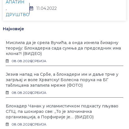
АПАТИН
,
11.04.2022
ДРУШТВО
Најновије
Мислила да је срела Вучића, а онда изнела бизарну
теорију: Блокадерка сада сумња да председник има
клона?! (ВИДЕО)
08.08.2026
СРБИЈА
Језив напад на Србе, а блокадери им и даље трче у
загрљај и воле Хрватску! Болесна порука на БГ
таблицама запалила мреже (ФОТО)
08.08.2026
СРБИЈА
Блокадер Чанак у исламистичком подкасту пљувао
СПЦ, па шокирао све: „То је злочиначка
организација, а Порфирије је… (ВИДЕО)
08.08.2026
СРБИЈА