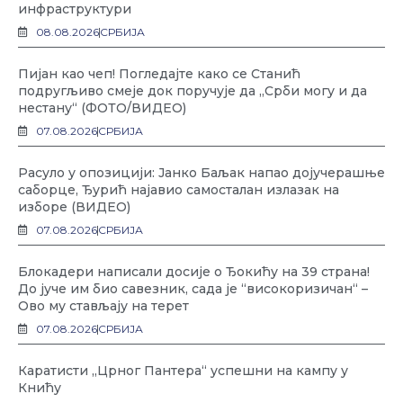
инфраструктури
08.08.2026
СРБИЈА
Пијан као чеп! Погледајте како се Станић
подругљиво смеје док поручује да „Срби могу и да
нестану“ (ФОТО/ВИДЕО)
07.08.2026
СРБИЈА
Расуло у опозицији: Јанко Баљак напао дојучерашње
саборце, Ђурић најавио самосталан излазак на
изборе (ВИДЕО)
07.08.2026
СРБИЈА
Блокадери написали досије о Ђокићу на 39 страна!
До јуче им био савезник, сада је “високоризичан“ –
Ово му стављају на терет
07.08.2026
СРБИЈА
Каратисти „Црног Пантера“ успешни на кампу у
Книћу