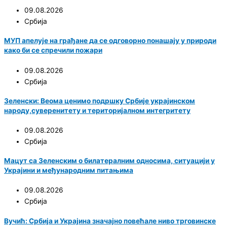
09.08.2026
Србија
МУП апелује на грађане да се одговорно понашају у природи
како би се спречили пожари
09.08.2026
Србија
Зеленски: Веома ценимо подршку Србије украјинском
народу,суверенитету и територијалном интегритету
09.08.2026
Србија
Мацут са Зеленским о билатералним односима, ситуацији у
Украјини и међународним питањима
09.08.2026
Србија
Вучић: Србија и Украјина значајно повећале ниво трговинске