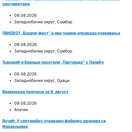
центиметара
09.08.2026
Западнобачки округ
,
Сомбор
(ВИДЕО) „Бодрог фест“ и ове године оправдао очекивања
09.08.2026
Западнобачки округ
,
Сомбор
Ђаковић и Бериша посетили „Тортијаду“ у Лалићу
09.08.2026
Западнобачки округ
,
Оџаци
Временска прогноза за 9. август
09.08.2026
Апатин
Вучић: У септембру отварамо фабрику дронова са
Израелцима