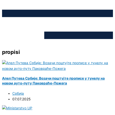
propisi
Апел Путева Србије: Возачи поштујте прописе у тунелу на
новом ауто-путу Паковраће-Пожега
Србија
07.07.2025