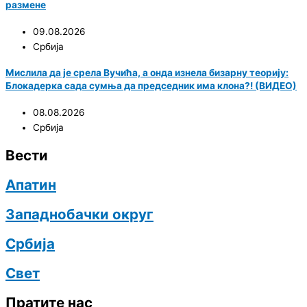
размене
09.08.2026
Србија
Мислила да је срела Вучића, а онда изнела бизарну теорију:
Блокадерка сада сумња да председник има клона?! (ВИДЕО)
08.08.2026
Србија
Вести
Апатин
Западнобачки округ
Србија
Свет
Пратите нас