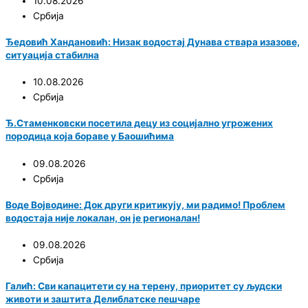
10.08.2026
Србија
Ђедовић Хандановић: Низак водостај Дунава ствара изазове,
ситуација стабилна
10.08.2026
Србија
Ђ.Стаменковски посетила децу из социјално угрожених
породица која бораве у Баошићима
09.08.2026
Србија
Воде Војводине: Док други критикују, ми радимо! Проблем
водостаја није локалан, он је регионалан!
09.08.2026
Србија
Галић: Сви капацитети су на терену, приоритет су људски
животи и заштита Делиблатске пешчаре