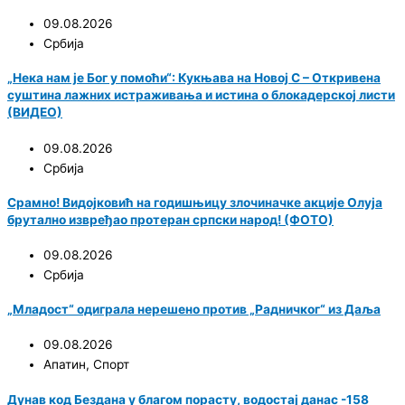
09.08.2026
Србија
„Нека нам је Бог у помоћи“: Кукњава на Новој С – Откривена
суштина лажних истраживања и истина о блокадерској листи
(ВИДЕО)
09.08.2026
Србија
Срамно! Видојковић на годишњицу злочиначке акције Олуја
брутално извређао протеран српски народ! (ФОТО)
09.08.2026
Србија
„Младост“ одиграла нерешено против „Радничког“ из Даља
09.08.2026
Апатин
,
Спорт
Дунав код Бездана у благом порасту, водостај данас -158