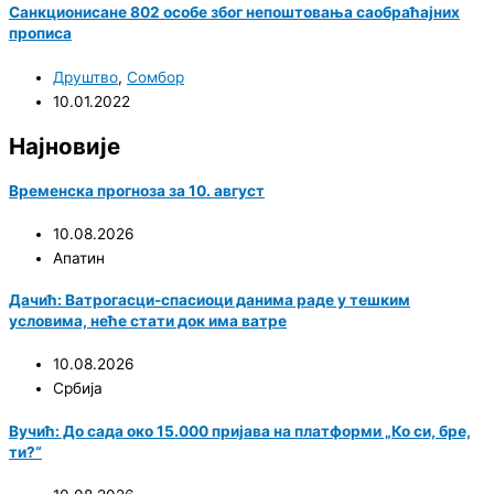
Санкционисане 802 особе због непоштовања саобраћајних
прописа
Друштво
,
Сомбор
10.01.2022
Најновије
Временска прогноза за 10. август
10.08.2026
Апатин
Дачић: Ватрoгасци-спасиоци данима раде у тешким
условима, неће стати док има ватре
10.08.2026
Србија
Вучић: До сада око 15.000 пријава на платформи „Ко си, бре,
ти?“