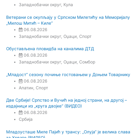
Западнобачки округ
,
Кула
Ветерани се окупљају у Српском Милетићу на Меморијалу
„Милош Митић – Киле“
06.08.2026
Западнобачки округ
,
Оџаци
,
Спорт
Обустављена пловидба на каналима ДТД
06.08.2026
Западнобачки округ
,
Оџаци
,
Сомбор
„Младост“ сезону почиње гостовањем у Доњем Товарнику
06.08.2026
Апатин
,
Спорт
Две Србије! Српство и Вучић на једној страни, на другој –
издајници из „круга двојке“ (ВИДЕО)
06.08.2026
Србија
Младоусташе Миле Пајић у трансу: „Олуја“ је велика слава
за Хрвате (ВИДЕО)