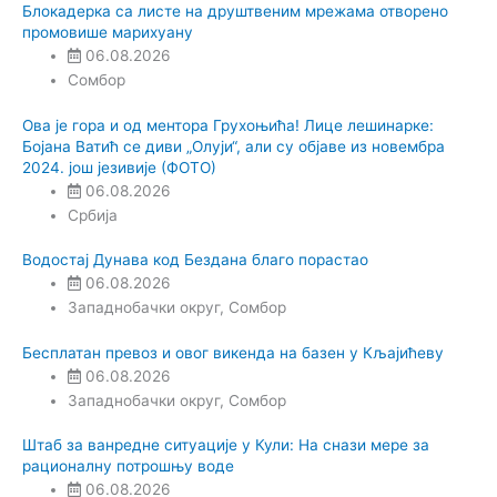
Блокадерка са листе на друштвеним мрежама отворено
промовише марихуану
06.08.2026
Сомбор
Ова је гора и од ментора Грухоњића! Лице лешинарке:
Бојана Ватић се диви „Олуји“, али су објаве из новембра
2024. још језивије (ФОТО)
06.08.2026
Србија
Водостај Дунава код Бездана благо порастао
06.08.2026
Западнобачки округ
,
Сомбор
Бесплатан превоз и овог викенда на базен у Кљајићеву
06.08.2026
Западнобачки округ
,
Сомбор
Штаб за ванредне ситуације у Кули: На снази мере за
рационалну потрошњу воде
06.08.2026