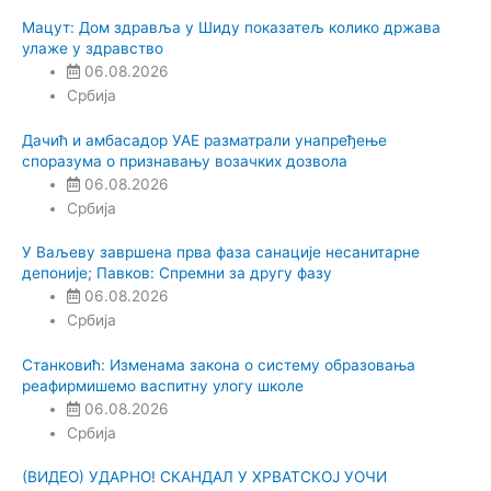
Мацут: Дом здравља у Шиду показатељ колико држава
улаже у здравство
06.08.2026
Србија
Дачић и амбасадор УАЕ разматрали унапређење
споразума о признавању возачких дозвола
06.08.2026
Србија
У Ваљеву завршена прва фаза санације несанитарне
депоније; Павков: Спремни за другу фазу
06.08.2026
Србија
Станковић: Изменама закона о систему образовања
реафирмишемо васпитну улогу школе
06.08.2026
Србија
(ВИДЕО) УДАРНО! СКАНДАЛ У ХРВАТСКОЈ УОЧИ