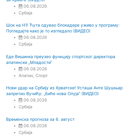
06.08.2026
Србија
Шок на Н1! Ћута одувао блокадере уживо у програму:
Погледајте како је то изгледало (ВИДЕО)
06.08.2026
Србија
Еде Вишинка преузео функцију спортског директора
апатинске „Младости“
06.08.2026
Апатин
,
Спорт
Нови удар на Србију из Хрватске! Усташа Анте Шушњар
запретио Вучићу: „Биће нова Олуја“ (ВИДЕО)
06.08.2026
Србија
Временска прогноза за 6. август
06.08.2026
Србија