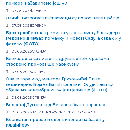
пожара, набавићемо још 40
07.08.2026
СРБИЈА
Дачић: Ватрогасци-спасиоци су понос целе Србије
07.08.2026
СРБИЈА
Бјелогрлићев екстремиста упао на листу блокадера:
Редовно дивљао по Чачку и Новом Саду, а сада би у
фотељу (ФОТО)
06.08.2026
СРБИЈА
Блокадерка са листе на друштвеним мрежама
отворено промовише марихуану
06.08.2026
СОМБОР
Ова је гора и од ментора Грухоњића! Лице
лешинарке: Бојана Ватић се диви „Олуји“, али су
објаве из новембра 2024. још језивије (ФОТО)
06.08.2026
СРБИЈА
Водостај Дунава код Бездана благо порастао
06.08.2026
ЗАПАДНОБАЧКИ ОКРУГ
,
СОМБОР
Бесплатан превоз и овог викенда на базен у
Кљајићеву