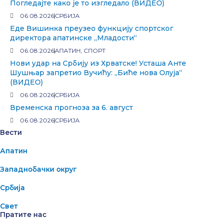
Погледајте како је то изгледало (ВИДЕО)
06.08.2026
СРБИЈА
Еде Вишинка преузео функцију спортског
директора апатинске „Младости“
06.08.2026
АПАТИН
,
СПОРТ
Нови удар на Србију из Хрватске! Усташа Анте
Шушњар запретио Вучићу: „Биће нова Олуја“
(ВИДЕО)
06.08.2026
СРБИЈА
Временска прогноза за 6. август
06.08.2026
СРБИЈА
Вести
Апатин
Западнобачки округ
Србија
Свет
Пратите нас