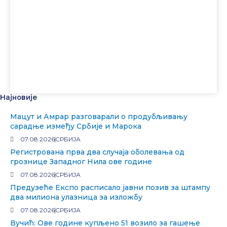
Најновије
Мацут и Амрар разговарали о продубљивању
сарадње између Србије и Марока
07.08.2026
СРБИЈА
Регистрована прва два случаја оболевања од
грознице Западног Нила ове године
07.08.2026
СРБИЈА
Предузеће Експо расписало јавни позив за штампу
два милиона улазница за изложбу
07.08.2026
СРБИЈА
Вучић: Ове године купљено 51 возило за гашење