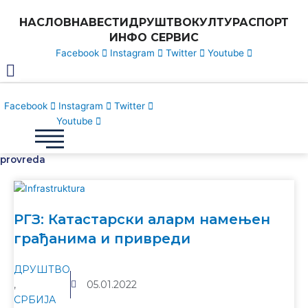
Пређи
НАСЛОВНА
ВЕСТИ
ДРУШТВО
КУЛТУРА
СПОРТ
на
ИНФО СЕРВИС
садржај
Facebook
Instagram
Twitter
Youtube
Facebook
Instagram
Twitter
Youtube
provreda
РГЗ: Катастарски аларм намењен
грађанима и привреди
ДРУШТВО
,
05.01.2022
СРБИЈА