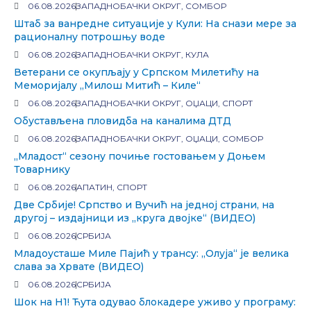
06.08.2026
ЗАПАДНОБАЧКИ ОКРУГ
,
СОМБОР
Штаб за ванредне ситуације у Кули: На снази мере за
рационалну потрошњу воде
06.08.2026
ЗАПАДНОБАЧКИ ОКРУГ
,
КУЛА
Ветерани се окупљају у Српском Милетићу на
Меморијалу „Милош Митић – Киле“
06.08.2026
ЗАПАДНОБАЧКИ ОКРУГ
,
ОЏАЦИ
,
СПОРТ
Обустављена пловидба на каналима ДТД
06.08.2026
ЗАПАДНОБАЧКИ ОКРУГ
,
ОЏАЦИ
,
СОМБОР
„Младост“ сезону почиње гостовањем у Доњем
Товарнику
06.08.2026
АПАТИН
,
СПОРТ
Две Србије! Српство и Вучић на једној страни, на
другој – издајници из „круга двојке“ (ВИДЕО)
06.08.2026
СРБИЈА
Младоусташе Миле Пајић у трансу: „Олуја“ је велика
слава за Хрвате (ВИДЕО)
06.08.2026
СРБИЈА
Шок на Н1! Ћута одувао блокадере уживо у програму: