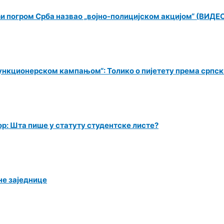
ћи погром Срба назвао „војно-полицијском акцијом“ (ВИДЕ
ункционерском кампањом“: Толико о пијетету према српс
ор: Шта пише у статуту студентске листе?
не заједнице