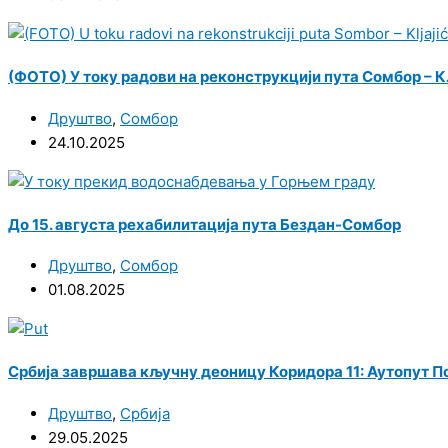
(ФОТО) У току радови на реконструкцији пута Сомбор – 
Друштво
,
Сомбор
24.10.2025
До 15. августа рехабилитација пута Бездан-Сомбор
Друштво
,
Сомбор
01.08.2025
Србија завршава кључну деоницу Коридора 11: Аутопут 
Друштво
,
Србија
29.05.2025