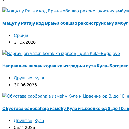
Мацут у Ратају код Врања обишао реконструисану амбула
Србија
31.07.2026
Направљен важан корак ка изградњи пута Кула–Богојево
Друштво
,
Кула
30.06.2026
Обустава саобраћаја између Куле и Црвенке од 8. до 10. 
Друштво
,
Кула
05.11.2025