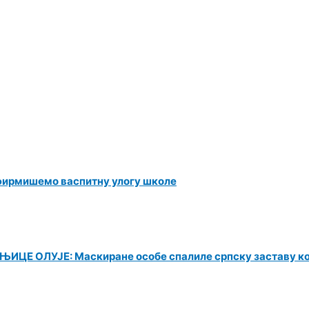
фирмишемо васпитну улогу школе
Е ОЛУЈЕ: Маскиране особе спалиле српску заставу к