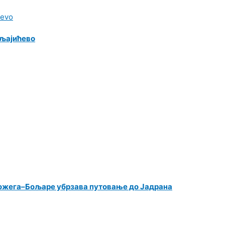
Кљајићево
Пожега–Бољаре убрзава путовање до Јадрана