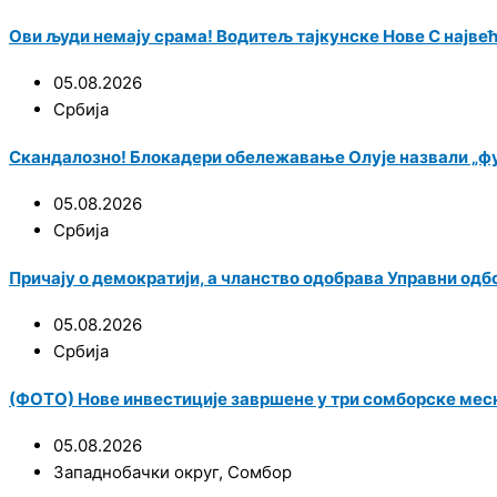
Ови људи немају срама! Водитељ тајкунске Нове С најве
05.08.2026
Србија
Скандалозно! Блокадери обележавање Олује назвали „ф
05.08.2026
Србија
Причају о демократији, а чланство одобрава Управни одб
05.08.2026
Србија
(ФОТО) Нове инвестиције завршене у три сомборске мес
05.08.2026
Западнобачки округ
,
Сомбор