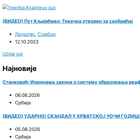
(ВИДЕО) Пут Кљајићево-Текечка отворен за саобраћај
Друштво
,
Сомбор
12.10.2023
Učitaj još
Најновије
Станковић: Изменама закона о систему образовања реа
06.08.2026
Србија
(ВИДЕО) УДАРНО! СКАНДАЛ У ХРВАТСКОЈ УОЧИ ГОДИШЊИЦ
05.08.2026
Србија