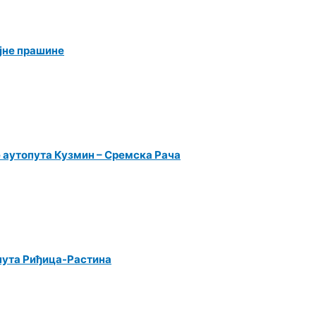
јне прашине
е аутопута Кузмин – Сремска Рача
пута Риђица-Растина