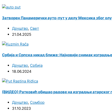
Затворен Панамерички ауто-пут у делу Мексика због олу
Друштво
,
Свет
21.04.2025
Србија и Српска никад ближе: Најновији снимак изградњ
Друштво
,
Србија
18.06.2024
(ВИДЕО) Ратковић обишао радове на изградњи атарског 
Друштво
,
Сомбор
31.10.2023