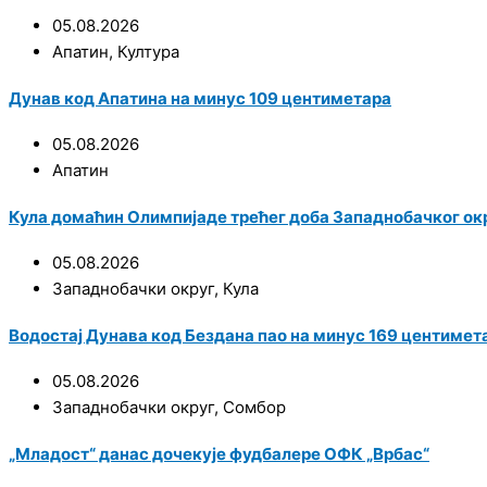
05.08.2026
Апатин
,
Култура
Дунав код Апатина на минус 109 центиметара
05.08.2026
Апатин
Кула домаћин Олимпијаде трећег доба Западнобачког ок
05.08.2026
Западнобачки округ
,
Кула
Водостај Дунава код Бездана пао на минус 169 центимет
05.08.2026
Западнобачки округ
,
Сомбор
„Младост“ данас дочекује фудбалере ОФК „Врбас“