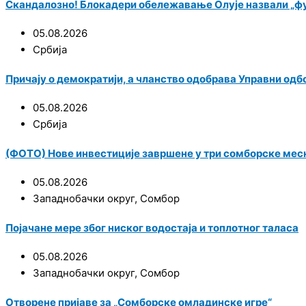
Скандалозно! Блокадери обележавање Олује назвали „ф
05.08.2026
Србија
Причају о демократији, а чланство одобрава Управни одб
05.08.2026
Србија
(ФОТО) Нове инвестиције завршене у три сомборске мес
05.08.2026
Западнобачки округ
,
Сомбор
Појачане мере због ниског водостаја и топлотног таласа
05.08.2026
Западнобачки округ
,
Сомбор
Отворене пријаве за „Сомборске омладинске игре“