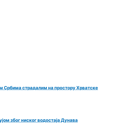
м Србима страдалим на простору Хрватске
јом због ниског водостаја Дунава