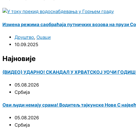
Измена режима саобраћаја путничких возова на прузи 
Друштво
,
Оџаци
10.09.2025
Најновије
(ВИДЕО) УДАРНО! СКАНДАЛ У ХРВАТСКОЈ УОЧИ ГОДИШЊИЦ
05.08.2026
Србија
Ови људи немају срама! Водитељ тајкунске Нове С најве
05.08.2026
Србија