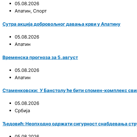
05.08.2026
Апатин
,
Спорт
Сутра акција добровољног давања крви у Апатину
05.08.2026
Апатин
Временска прогноза за 5. август
05.08.2026
Апатин
Стаменковски: У Банстолу ће бити спомен-комплекс сви
05.08.2026
Србија
Ђедовић: Неопходно одржати сигурност снабдевања стру
05.08.2026