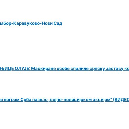
Сомбор-Каравуково-Нови Сад
Е ОЛУЈЕ: Маскиране особе спалиле српску заставу к
ћи погром Срба назвао „војно-полицијском акцијом“ (ВИДЕ