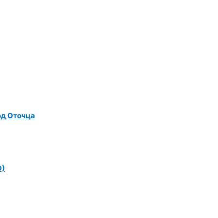
од Оточца
О)