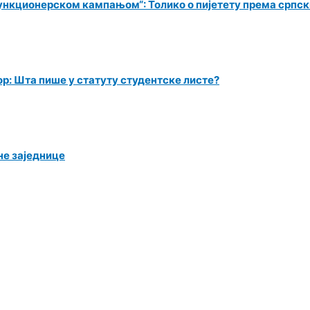
ункционерском кампањом“: Толико о пијетету према српс
ор: Шта пише у статуту студентске листе?
не заједнице