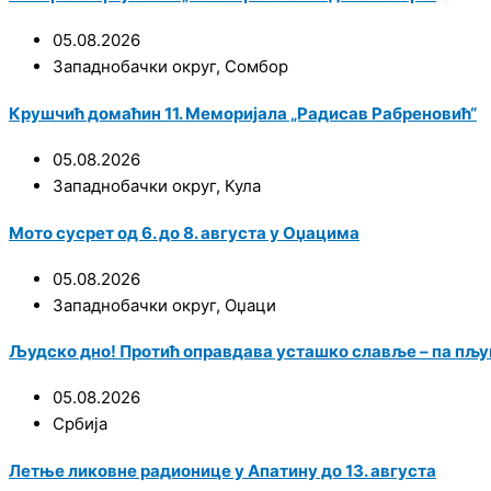
05.08.2026
Западнобачки округ
,
Сомбор
Крушчић домаћин 11. Меморијала „Радисав Рабреновић“
05.08.2026
Западнобачки округ
,
Кула
Мото сусрет од 6. до 8. августа у Оџацима
05.08.2026
Западнобачки округ
,
Оџаци
Људско дно! Протић оправдава усташко славље – па пљу
05.08.2026
Србија
Летње ликовне радионице у Апатину до 13. августа