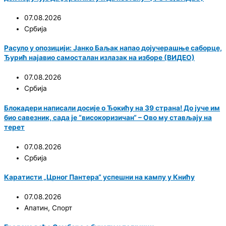
07.08.2026
Србија
Расуло у опозицији: Јанко Баљак напао дојучерашње саборце,
Ђурић најавио самосталан излазак на изборе (ВИДЕО)
07.08.2026
Србија
Блокадери написали досије о Ђокићу на 39 страна! До јуче им
био савезник, сада је “високоризичан“ – Ово му стављају на
терет
07.08.2026
Србија
Каратисти „Црног Пантера“ успешни на кампу у Книћу
07.08.2026
Апатин
,
Спорт