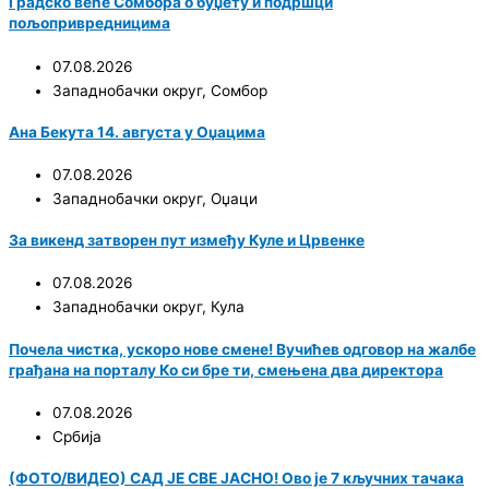
Градско веће Сомбора о буџету и подршци
пољопривредницима
07.08.2026
Западнобачки округ
,
Сомбор
Ана Бекута 14. августа у Оџацима
07.08.2026
Западнобачки округ
,
Оџаци
За викенд затворен пут између Куле и Црвенке
07.08.2026
Западнобачки округ
,
Кула
Почела чистка, ускоро нове смене! Вучићев одговор на жалбе
грађана на порталу Ко си бре ти, смењена два директора
07.08.2026
Србија
(ФОТО/ВИДЕО) САД ЈЕ СВЕ ЈАСНО! Ово је 7 кључних тачака