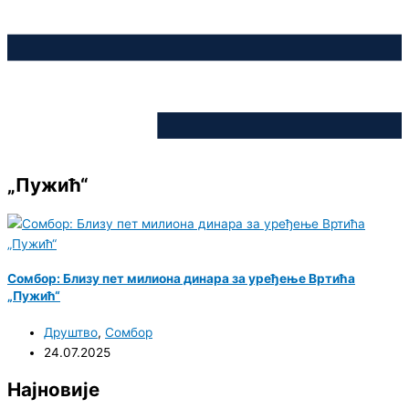
„Пужић“
Сомбор: Близу пет милиона динара за уређење Вртића
„Пужић“
Друштво
,
Сомбор
24.07.2025
Најновије