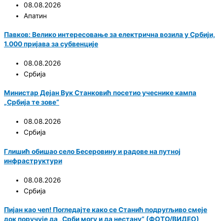
08.08.2026
Апатин
Павков: Велико интересовање за електрична возила у Србији,
1.000 пријава за субвенције
08.08.2026
Србија
Министар Дејан Вук Станковић посетио учеснике кампа
„Србија те зове“
08.08.2026
Србија
Глишић обишао село Бесеровину и радове на путној
инфраструктури
08.08.2026
Србија
Пијан као чеп! Погледајте како се Станић подругљиво смеје
док поручује да „Срби могу и да нестану“ (ФОТО/ВИДЕО)