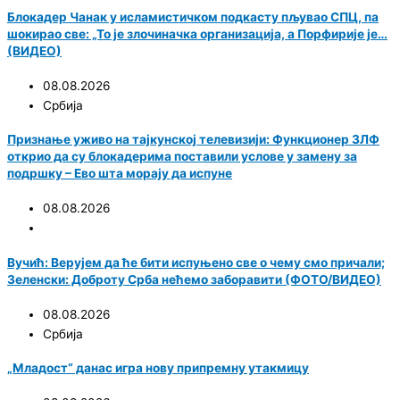
Блокадер Чанак у исламистичком подкасту пљувао СПЦ, па
шокирао све: „То је злочиначка организација, а Порфирије је…
(ВИДЕО)
08.08.2026
Србија
Признање уживо на тајкунској телевизији: Функционер ЗЛФ
открио да су блокадерима поставили услове у замену за
подршку – Ево шта морају да испуне
08.08.2026
Вучић: Верујем да ће бити испуњено све о чему смо причали;
Зеленски: Доброту Срба нећемо заборавити (ФОТО/ВИДЕО)
08.08.2026
Србија
„Младост“ данас игра нову припремну утакмицу