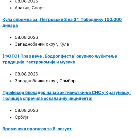
08.08.2026
Апатин
,
Спорт
Кула спремна за „Петровски 3 на 3“: Победнику 100.000
динара
08.08.2026
Западнобачки округ
,
Кула
(ФОТО) Прво вече „Бодрог феста“ окупило љубитеље
традиције, гастрономије и музике
08.08.2026
Западнобачки округ
,
Сомбор
Професор блокадер напао активисткиње СНС у Крагујевцу!
Полиција спречила ескалацију инцидента!
08.08.2026
Србија
Временска прогноза за 8. август