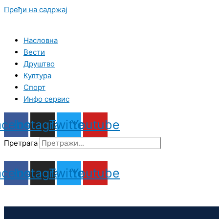
Пређи на садржај
Насловна
Вести
Друштво
Култура
Спорт
Инфо сервис
acebook
Instagram
Twitter
Youtube
Претрага
acebook
Instagram
Twitter
Youtube