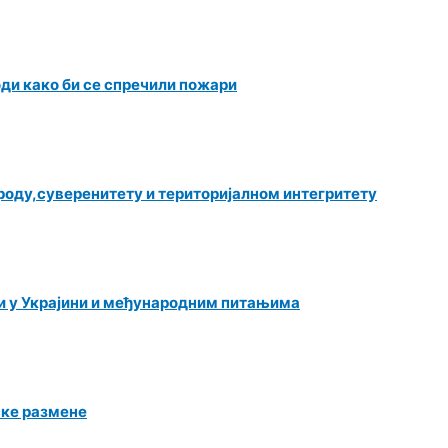
оди како би се спречили пожари
роду,суверенитету и територијалном интегритету
и у Украјини и међународним питањима
ске размене