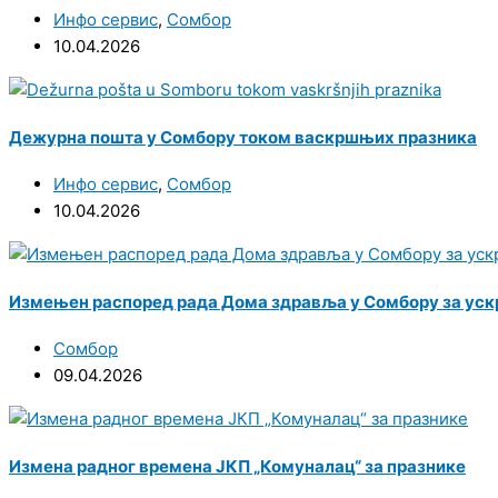
Инфо сервис
,
Сомбор
10.04.2026
Дежурна пошта у Сомбору током васкршњих празника
Инфо сервис
,
Сомбор
10.04.2026
Измењен распоред рада Дома здравља у Сомбору за ус
Сомбор
09.04.2026
Измена радног времена ЈКП „Комуналац“ за празнике