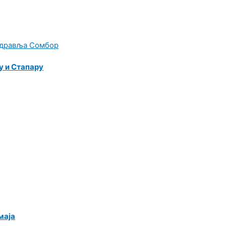
у и Стапару
маја