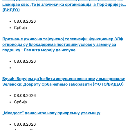
шокирао све: „То је злочиначка организација, а Порфирије је…
(ВИДЕО)
08.08.2026
Србија
Признање уживо на тајкунској телевизији: Функционер ЗЛФ
открио да су блокадерима поставили услове у замену за
подршку – Ево шта морају да испуне
08.08.2026
Вучић: Верујем да ће бити испуњено све о чему смо причали;
Зеленски: Доброту Срба нећемо заборавити (ФОТО/ВИДЕО)
08.08.2026
Србија
„Младост“ данас игра нову припремну утакмицу
08.08.2026