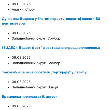
09.08.2026
Апатин
,
Спорт
Дунав код Бездана у благом порасту, водостај данас -158
центиметара
09.08.2026
Западнобачки округ
,
Сомбор
(ВИДЕО) „Бодрог фест“ и ове године оправдао очекивања
09.08.2026
Западнобачки округ
,
Сомбор
Ђаковић и Бериша посетили „Тортијаду“ у Лалићу
09.08.2026
Западнобачки округ
,
Оџаци
Временска прогноза за 9. август
09.08.2026