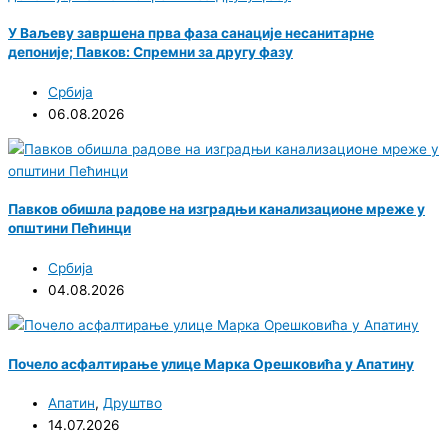
У Ваљеву завршена прва фаза санације несанитарне
депоније; Павков: Спремни за другу фазу
Србија
06.08.2026
Павков обишла радове на изградњи канализационе мреже у
општини Пећинци
Србија
04.08.2026
Почело асфалтирање улице Марка Орешковића у Апатину
Апатин
,
Друштво
14.07.2026