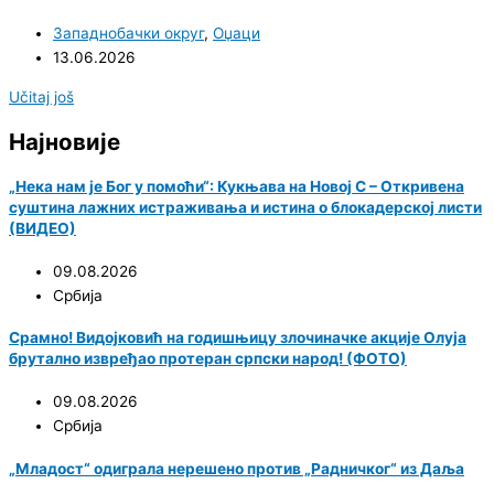
Западнобачки округ
,
Оџаци
13.06.2026
Učitaj još
Најновије
„Нека нам је Бог у помоћи“: Кукњава на Новој С – Откривена
суштина лажних истраживања и истина о блокадерској листи
(ВИДЕО)
09.08.2026
Србија
Срамно! Видојковић на годишњицу злочиначке акције Олуја
брутално извређао протеран српски народ! (ФОТО)
09.08.2026
Србија
„Младост“ одиграла нерешено против „Радничког“ из Даља