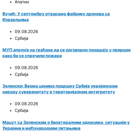
Апатин
Вучић: У септембру отварамо фабрику дронова са
Израелцима
09.08.2026
Србија
МУП апелује на грађане да се одговорно понашају у природи
како би се спречили пожари
09.08.2026
Србија
Зеленски: Веома ценимо подршку Србије украјинском
народу,суверенитету и територијалном интегритету
09.08.2026
Србија
Мацут са Зеленским о билатералним односима, ситуацији у
Украјини и међународним питањима