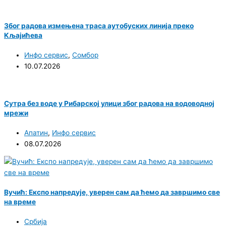
Због радова измењена траса аутобуских линија преко
Кљајићева
Инфо сервис
,
Сомбор
10.07.2026
Сутра без воде у Рибарској улици због радова на водоводној
мрежи
Апатин
,
Инфо сервис
08.07.2026
Вучић: Експо напредује, уверен сам да ћемо да завршимо све
на време
Србија