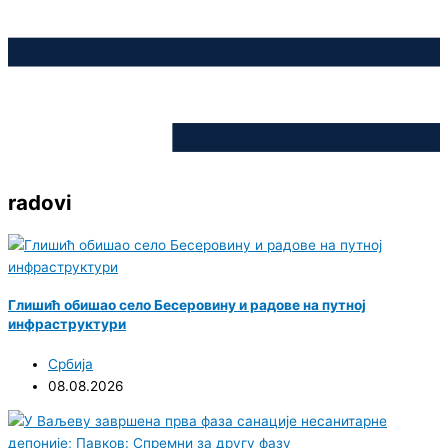
radovi
Глишић обишао село Бесеровину и радове на путној
инфраструктури
Србија
08.08.2026