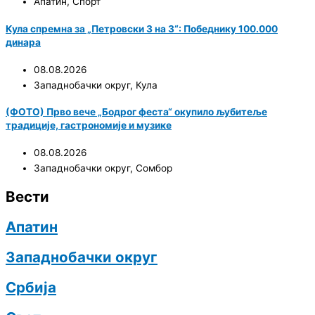
Апатин
,
Спорт
Кула спремна за „Петровски 3 на 3“: Победнику 100.000
динара
08.08.2026
Западнобачки округ
,
Кула
(ФОТО) Прво вече „Бодрог феста“ окупило љубитеље
традиције, гастрономије и музике
08.08.2026
Западнобачки округ
,
Сомбор
Вести
Апатин
Западнобачки округ
Србија