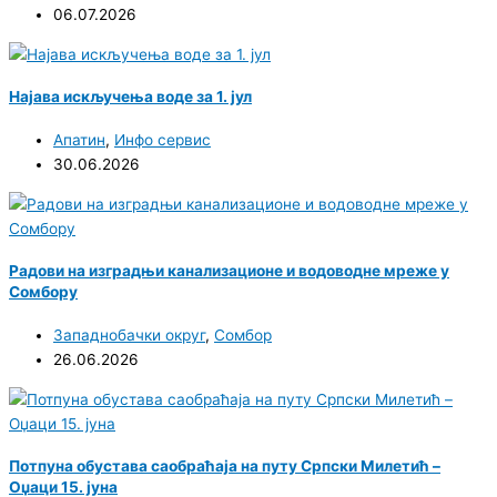
06.07.2026
Најава искључења воде за 1. јул
Апатин
,
Инфо сервис
30.06.2026
Радови на изградњи канализационе и водоводне мреже у
Сомбору
Западнобачки округ
,
Сомбор
26.06.2026
Потпуна обустава саобраћаја на путу Српски Милетић –
Оџаци 15. јуна