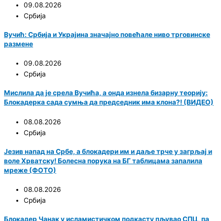
09.08.2026
Србија
Вучић: Србија и Украјина значајно повећале ниво трговинске
размене
09.08.2026
Србија
Мислила да је срела Вучића, а онда изнела бизарну теорију:
Блокадерка сада сумња да председник има клона?! (ВИДЕО)
08.08.2026
Србија
Језив напад на Србе, а блокадери им и даље трче у загрљај и
воле Хрватску! Болесна порука на БГ таблицама запалила
мреже (ФОТО)
08.08.2026
Србија
Блокадер Чанак у исламистичком подкасту пљувао СПЦ, па