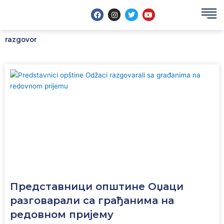
Пређи
F
I
T
Y
на
a
n
w
o
c
s
i
u
садржај
e
t
t
t
b
a
t
u
razgovor
o
g
e
b
o
r
r
e
k
a
m
Представници општине Оџаци
разговарали са грађанима на
редовном пријему