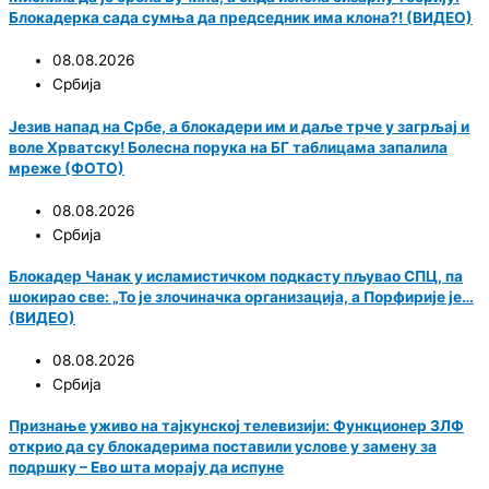
Блокадерка сада сумња да председник има клона?! (ВИДЕО)
08.08.2026
Србија
Језив напад на Србе, а блокадери им и даље трче у загрљај и
воле Хрватску! Болесна порука на БГ таблицама запалила
мреже (ФОТО)
08.08.2026
Србија
Блокадер Чанак у исламистичком подкасту пљувао СПЦ, па
шокирао све: „То је злочиначка организација, а Порфирије је…
(ВИДЕО)
08.08.2026
Србија
Признање уживо на тајкунској телевизији: Функционер ЗЛФ
открио да су блокадерима поставили услове у замену за
подршку – Ево шта морају да испуне