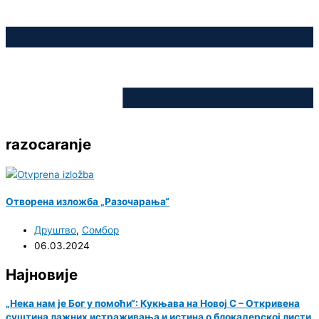
razocaranje
Отворена изложба „Разочарања“
Друштво
,
Сомбор
06.03.2024
Најновије
„Нека нам је Бог у помоћи“: Кукњава на Новој С – Откривена
суштина лажних истраживања и истина о блокадерској листи