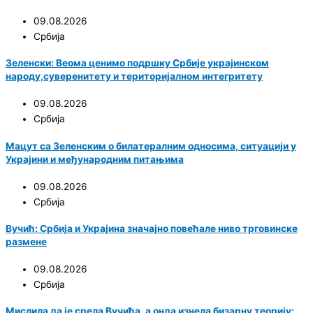
09.08.2026
Србија
Зеленски: Веома ценимо подршку Србије украјинском
народу,суверенитету и територијалном интегритету
09.08.2026
Србија
Мацут са Зеленским о билатералним односима, ситуацији у
Украјини и међународним питањима
09.08.2026
Србија
Вучић: Србија и Украјина значајно повећале ниво трговинске
размене
09.08.2026
Србија
Мислила да је срела Вучића, а онда изнела бизарну теорију: