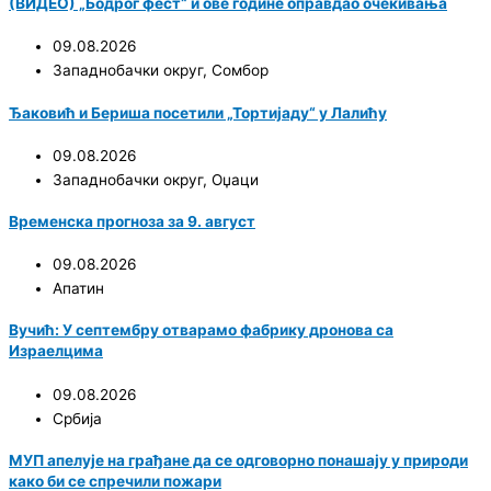
(ВИДЕО) „Бодрог фест“ и ове године оправдао очекивања
09.08.2026
Западнобачки округ
,
Сомбор
Ђаковић и Бериша посетили „Тортијаду“ у Лалићу
09.08.2026
Западнобачки округ
,
Оџаци
Временска прогноза за 9. август
09.08.2026
Апатин
Вучић: У септембру отварамо фабрику дронова са
Израелцима
09.08.2026
Србија
МУП апелује на грађане да се одговорно понашају у природи
како би се спречили пожари