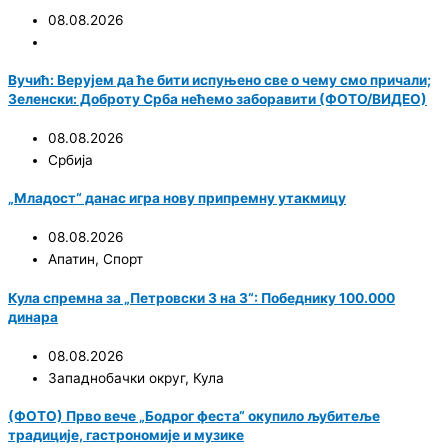
08.08.2026
Вучић: Верујем да ће бити испуњено све о чему смо причали;
Зеленски: Доброту Срба нећемо заборавити (ФОТО/ВИДЕО)
08.08.2026
Србија
„Младост“ данас игра нову припремну утакмицу
08.08.2026
Апатин
,
Спорт
Кула спремна за „Петровски 3 на 3“: Победнику 100.000
динара
08.08.2026
Западнобачки округ
,
Кула
(ФОТО) Прво вече „Бодрог феста“ окупило љубитеље
традиције, гастрономије и музике