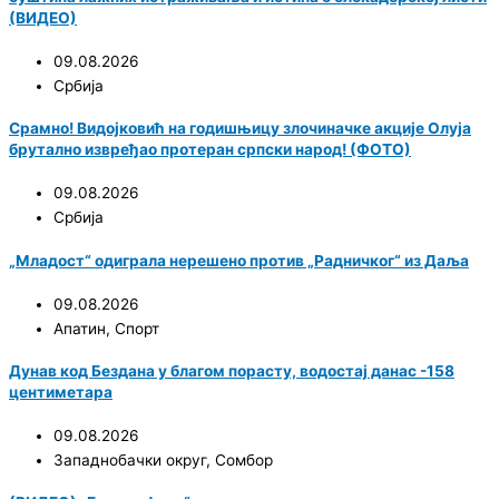
(ВИДЕО)
09.08.2026
Србија
Срамно! Видојковић на годишњицу злочиначке акције Олуја
брутално извређао протеран српски народ! (ФОТО)
09.08.2026
Србија
„Младост“ одиграла нерешено против „Радничког“ из Даља
09.08.2026
Апатин
,
Спорт
Дунав код Бездана у благом порасту, водостај данас -158
центиметара
09.08.2026
Западнобачки округ
,
Сомбор