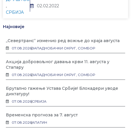
,
02.02.2022
СРБИЈА
Најновије
„Севертранс“ изменио ред вожње до краја августа
07.08.2026
ЗАПАДНОБАЧКИ ОКРУГ
,
СОМБОР
Акција добровољног давања крви 11. августа у
Стапару
07.08.2026
ЗАПАДНОБАЧКИ ОКРУГ
,
СОМБОР
Брутално гажење Устава Србије! Блокадери уводе
диктатуру!
07.08.2026
СРБИЈА
Временска прогноза за 7. август
07.08.2026
АПАТИН