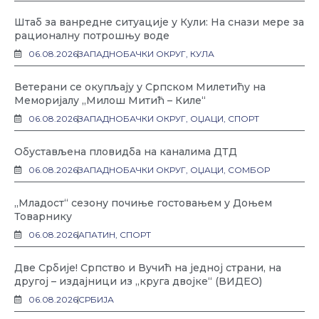
Штаб за ванредне ситуације у Кули: На снази мере за
рационалну потрошњу воде
06.08.2026
ЗАПАДНОБАЧКИ ОКРУГ
,
КУЛА
Ветерани се окупљају у Српском Милетићу на
Меморијалу „Милош Митић – Киле“
06.08.2026
ЗАПАДНОБАЧКИ ОКРУГ
,
ОЏАЦИ
,
СПОРТ
Обустављена пловидба на каналима ДТД
06.08.2026
ЗАПАДНОБАЧКИ ОКРУГ
,
ОЏАЦИ
,
СОМБОР
„Младост“ сезону почиње гостовањем у Доњем
Товарнику
06.08.2026
АПАТИН
,
СПОРТ
Две Србије! Српство и Вучић на једној страни, на
другој – издајници из „круга двојке“ (ВИДЕО)
06.08.2026
СРБИЈА