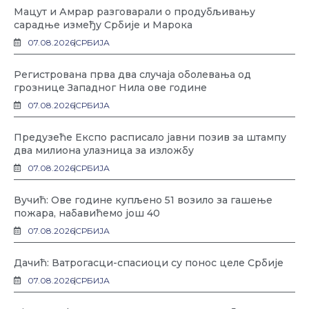
Мацут и Амрар разговарали о продубљивању
сарадње између Србије и Марока
07.08.2026
СРБИЈА
Регистрована прва два случаја оболевања од
грознице Западног Нила ове године
07.08.2026
СРБИЈА
Предузеће Експо расписало јавни позив за штампу
два милиона улазница за изложбу
07.08.2026
СРБИЈА
Вучић: Ове године купљено 51 возило за гашење
пожара, набавићемо још 40
07.08.2026
СРБИЈА
Дачић: Ватрогасци-спасиоци су понос целе Србије
07.08.2026
СРБИЈА