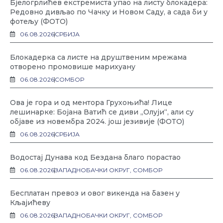
Бјелогрлићев екстремиста упао на листу блокадера:
Редовно дивљао по Чачку и Новом Саду, а сада би у
фотељу (ФОТО)
06.08.2026
СРБИЈА
Блокадерка са листе на друштвеним мрежама
отворено промовише марихуану
06.08.2026
СОМБОР
Ова је гора и од ментора Грухоњића! Лице
лешинарке: Бојана Ватић се диви „Олуји“, али су
објаве из новембра 2024. још језивије (ФОТО)
06.08.2026
СРБИЈА
Водостај Дунава код Бездана благо порастао
06.08.2026
ЗАПАДНОБАЧКИ ОКРУГ
,
СОМБОР
Бесплатан превоз и овог викенда на базен у
Кљајићеву
06.08.2026
ЗАПАДНОБАЧКИ ОКРУГ
,
СОМБОР