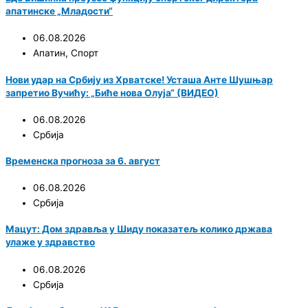
апатинске „Младости“
06.08.2026
Апатин
,
Спорт
Нови удар на Србију из Хрватске! Усташа Анте Шушњар
запретио Вучићу: „Биће нова Олуја“ (ВИДЕО)
06.08.2026
Србија
Временска прогноза за 6. август
06.08.2026
Србија
Мацут: Дом здравља у Шиду показатељ колико држава
улаже у здравство
06.08.2026
Србија