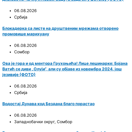
06.08.2026
Србија
Блокадерка са листе на друштвеним мрежама отворено
промовише марихуану
06.08.2026
Сомбор
Ова је гора и од ментора Грухоњића! Лице лешинарке: Бојана
Ватић се диви „Олуји“, али су објаве из новембра 2024. још
језивије (ФОТО)
06.08.2026
Србија
Водостај Дунава код Бездана благо порастао
06.08.2026
Западнобачки округ
,
Сомбор