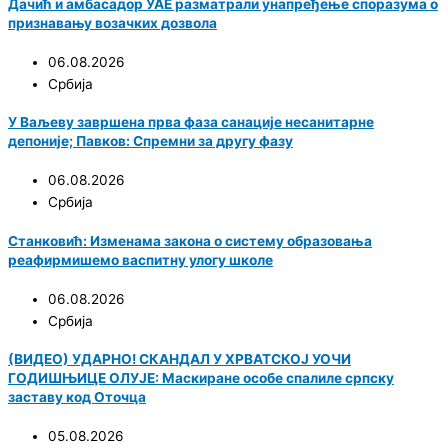
Дачић и амбасадор УАЕ разматрали унапређење споразума о
признавању возачких дозвола
06.08.2026
Србија
У Ваљеву завршена прва фаза санације несанитарне
депоније; Павков: Спремни за другу фазу
06.08.2026
Србија
Станковић: Изменама закона о систему образовања
реафирмишемо васпитну улогу школе
06.08.2026
Србија
(ВИДЕО) УДАРНО! СКАНДАЛ У ХРВАТСКОЈ УОЧИ
ГОДИШЊИЦЕ ОЛУЈЕ: Маскиране особе спалиле српску
заставу код Оточца
05.08.2026