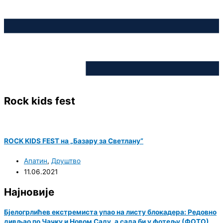
Rock kids fest
ROCK KIDS FEST на „Базару за Светлану“
Апатин
,
Друштво
11.06.2021
Најновије
Бјелогрлићев екстремиста упао на листу блокадера: Редовно
дивљао по Чачку и Новом Саду, а сада би у фотељу (ФОТО)