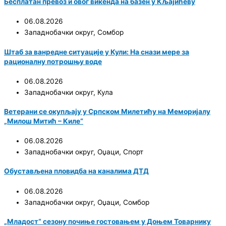
Бесплатан превоз и овог викенда на базен у Кљајићеву
06.08.2026
Западнобачки округ
,
Сомбор
Штаб за ванредне ситуације у Кули: На снази мере за
рационалну потрошњу воде
06.08.2026
Западнобачки округ
,
Кула
Ветерани се окупљају у Српском Милетићу на Меморијалу
„Милош Митић – Киле“
06.08.2026
Западнобачки округ
,
Оџаци
,
Спорт
Обустављена пловидба на каналима ДТД
06.08.2026
Западнобачки округ
,
Оџаци
,
Сомбор
„Младост“ сезону почиње гостовањем у Доњем Товарнику