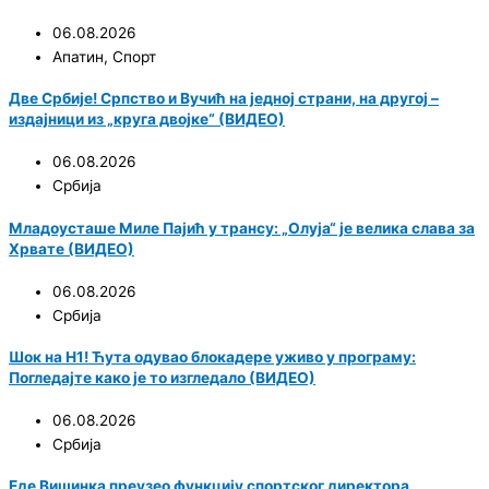
06.08.2026
Апатин
,
Спорт
Две Србије! Српство и Вучић на једној страни, на другој –
издајници из „круга двојке“ (ВИДЕО)
06.08.2026
Србија
Младоусташе Миле Пајић у трансу: „Олуја“ је велика слава за
Хрвате (ВИДЕО)
06.08.2026
Србија
Шок на Н1! Ћута одувао блокадере уживо у програму:
Погледајте како је то изгледало (ВИДЕО)
06.08.2026
Србија
Еде Вишинка преузео функцију спортског директора