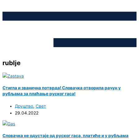
rublje
Стигла и званична потврда! Словачка отворила рачун у
рубљама за плаћање руског гаса!
Друштво
,
Свет
29.04.2022
Словачка не одустаје од руског гаса, платиће и у рубљама