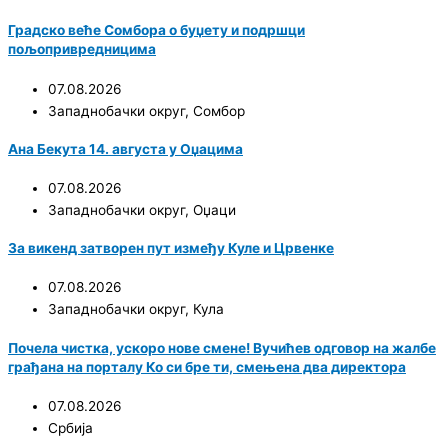
Градско веће Сомбора о буџету и подршци
пољопривредницима
07.08.2026
Западнобачки округ
,
Сомбор
Ана Бекута 14. августа у Оџацима
07.08.2026
Западнобачки округ
,
Оџаци
За викенд затворен пут између Куле и Црвенке
07.08.2026
Западнобачки округ
,
Кула
Почела чистка, ускоро нове смене! Вучићев одговор на жалбе
грађана на порталу Ко си бре ти, смењена два директора
07.08.2026
Србија