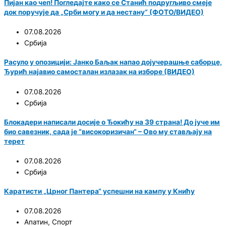
Пијан као чеп! Погледајте како се Станић подругљиво смеје
док поручује да „Срби могу и да нестану“ (ФОТО/ВИДЕО)
07.08.2026
Србија
Расуло у опозицији: Јанко Баљак напао дојучерашње саборце,
Ђурић најавио самосталан излазак на изборе (ВИДЕО)
07.08.2026
Србија
Блокадери написали досије о Ђокићу на 39 страна! До јуче им
био савезник, сада је “високоризичан“ – Ово му стављају на
терет
07.08.2026
Србија
Каратисти „Црног Пантера“ успешни на кампу у Книћу
07.08.2026
Апатин
,
Спорт