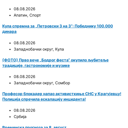
08.08.2026
Апатин
,
Спорт
Кула спремна за „Петровски 3 на 3“: Победнику 100.000
динара
08.08.2026
Западнобачки округ
,
Кула
(ФОТО) Прво вече „Бодрог феста“ окупило љубитеље
традиције, гастрономије и музике
08.08.2026
Западнобачки округ
,
Сомбор
Професор блокадер напао активисткиње СНС у Крагујевцу!
Полиција спречила ескалацију инцидента!
08.08.2026
Србија
Временска прогноза за 8. август