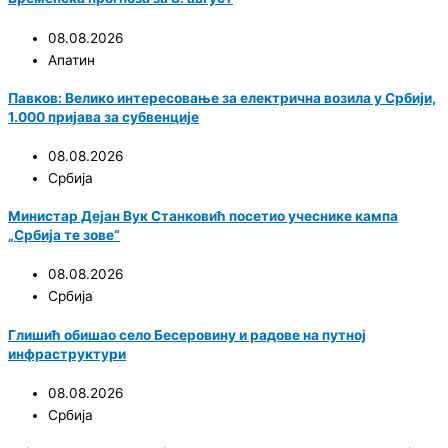
08.08.2026
Апатин
Павков: Велико интересовање за електрична возила у Србији,
1.000 пријава за субвенције
08.08.2026
Србија
Министар Дејан Вук Станковић посетио учеснике кампа
„Србија те зове“
08.08.2026
Србија
Глишић обишао село Бесеровину и радове на путној
инфраструктури
08.08.2026
Србија