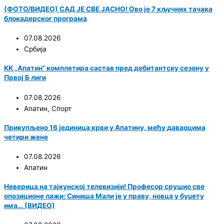
(ФОТО/ВИДЕО) САД ЈЕ СВЕ ЈАСНО! Ово је 7 кључних тачака
блокадерског програма
07.08.2026
Србија
KK „Апатин“ комплетира састав пред дебитантску сезону у
Првој Б лиги
07.08.2026
Апатин
,
Спорт
Прикупљено 16 јединица крви у Апатину, међу даваоцима
четири жене
07.08.2026
Апатин
Неверица на тајкунској телевизији! Професор срушио све
опозиционе лажи: Синиша Мали је у праву, новца у буџету
има… (ВИДЕО)