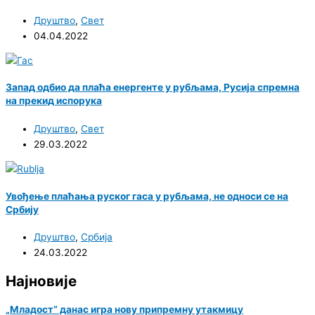
Друштво
,
Свет
04.04.2022
Запад одбио да плаћа енергенте у рубљама, Русија спремна
на прекид испорука
Друштво
,
Свет
29.03.2022
Увођење плаћања руског гаса у рубљама, не односи се на
Србију
Друштво
,
Србија
24.03.2022
Најновије
„Младост“ данас игра нову припремну утакмицу