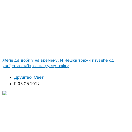
Желе да добију на времену: И Чешка тражи изузеће од
увођења ембарга на руску нафту
Друштво
,
Свет
05.05.2022