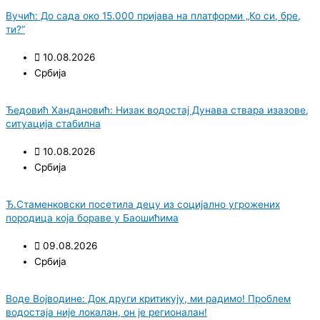
Вучић: До сада око 15.000 пријава на платформи „Ко си, бре,
ти?“
10.08.2026
Србија
Ђедовић Хандановић: Низак водостај Дунава ствара изазове,
ситуација стабилна
10.08.2026
Србија
Ђ.Стаменковски посетила децу из социјално угрожених
породица која бораве у Баошићима
09.08.2026
Србија
Воде Војводине: Док други критикују, ми радимо! Проблем
водостаја није локалан, он је регионалан!