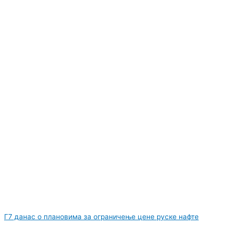
Г7 данас о плановима за ограничење цене руске нафте