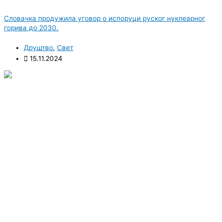
Словачка продужила уговор о испоруци руског нуклеарног
горива до 2030.
Друштво
,
Свет
15.11.2024