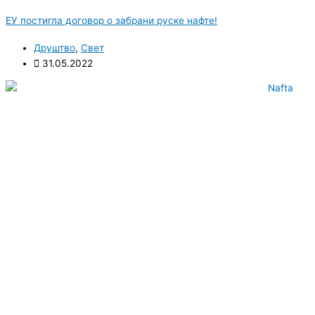
ЕУ постигла договор о забрани руске нафте!
Друштво
,
Свет
31.05.2022