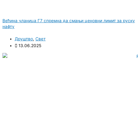
Већина чланица Г7 спремна да смањи ценовни лимит за руску
нафту
Друштво
,
Свет
13.06.2025