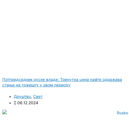
Потпредседник руске владе: Тренутна цена нафте одражава
стање на тржишту у овом периоду
Друштво
,
Свет
06.12.2024