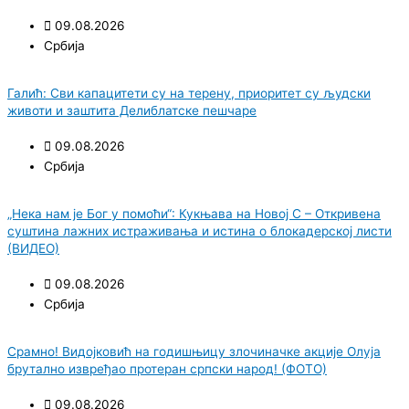
09.08.2026
Србија
Галић: Сви капацитети су на терену, приоритет су људски
животи и заштита Делиблатске пешчаре
09.08.2026
Србија
„Нека нам је Бог у помоћи“: Кукњава на Новој С – Откривена
суштина лажних истраживања и истина о блокадерској листи
(ВИДЕО)
09.08.2026
Србија
Срамно! Видојковић на годишњицу злочиначке акције Олуја
брутално извређао протеран српски народ! (ФОТО)
09.08.2026