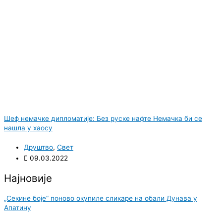
Шеф немачке дипломатије: Без руске нафте Немачка би се
нашла у хаосу
Друштво
,
Свет
09.03.2022
Најновије
„Секине боје“ поново окупиле сликаре на обали Дунава у
Апатину