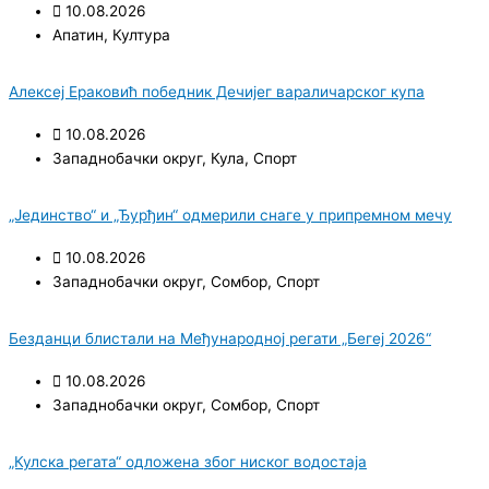
10.08.2026
Апатин
,
Култура
Алексеј Ераковић победник Дечијег вараличарског купа
10.08.2026
Западнобачки округ
,
Кула
,
Спорт
„Јединство“ и „Ђурђин“ одмерили снаге у припремном мечу
10.08.2026
Западнобачки округ
,
Сомбор
,
Спорт
Безданци блистали на Међународној регати „Бегеј 2026“
10.08.2026
Западнобачки округ
,
Сомбор
,
Спорт
„Кулска регата“ одложена због ниског водостаја