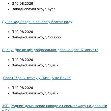
10.08.2026
Западнобачки округ
,
Кула
Дунав код Бездана поново у благом паду
10.08.2026
Западнобачки округ
,
Сомбор
Оџаци: Две акције добровољног давања крви 17. августа
10.08.2026
Западнобачки округ
,
Оџаци
„Полет“ брани титулу у Лиги „Анте Бачић“
10.08.2026
Западнобачки округ
,
Оџаци
ЈКП „Радник“ демантовао наводе о новом пожару на депонији
у Сивцу