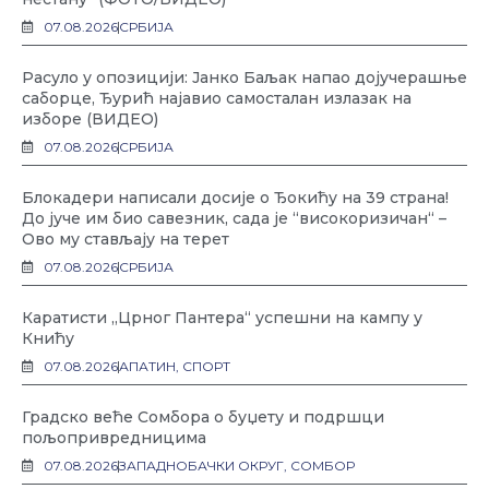
07.08.2026
СРБИЈА
Расуло у опозицији: Јанко Баљак напао дојучерашње
саборце, Ђурић најавио самосталан излазак на
изборе (ВИДЕО)
07.08.2026
СРБИЈА
Блокадери написали досије о Ђокићу на 39 страна!
До јуче им био савезник, сада је “високоризичан“ –
Ово му стављају на терет
07.08.2026
СРБИЈА
Каратисти „Црног Пантера“ успешни на кампу у
Книћу
07.08.2026
АПАТИН
,
СПОРТ
Градско веће Сомбора о буџету и подршци
пољопривредницима
07.08.2026
ЗАПАДНОБАЧКИ ОКРУГ
,
СОМБОР