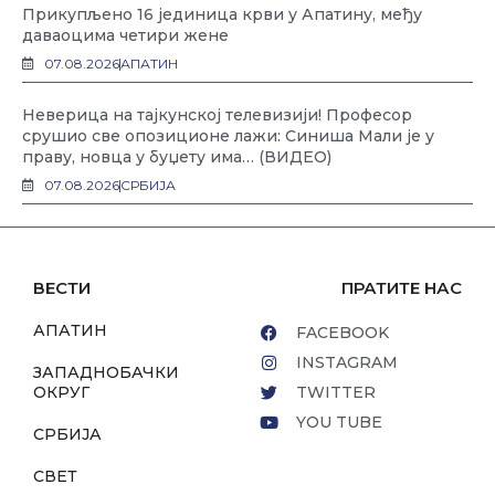
Прикупљено 16 јединица крви у Апатину, међу
даваоцима четири жене
07.08.2026
АПАТИН
Неверица на тајкунској телевизији! Професор
срушио све опозиционе лажи: Синиша Мали је у
праву, новца у буџету има… (ВИДЕО)
07.08.2026
СРБИЈА
ВЕСТИ
ПРАТИТЕ НАС
АПАТИН
FACEBOOK
INSTAGRAM
ЗАПАДНОБАЧКИ
ОКРУГ
TWITTER
YOU TUBE
СРБИЈА
СВЕТ