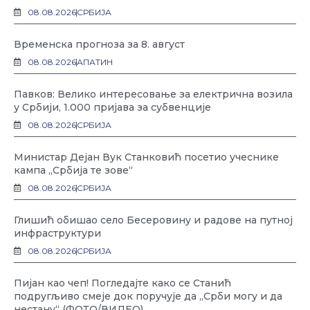
08.08.2026
СРБИЈА
Временска прогноза за 8. август
08.08.2026
АПАТИН
Павков: Велико интересовање за електрична возила
у Србији, 1.000 пријава за субвенције
08.08.2026
СРБИЈА
Министар Дејан Вук Станковић посетио учеснике
кампа „Србија те зове“
08.08.2026
СРБИЈА
Глишић обишао село Бесеровину и радове на путној
инфраструктури
08.08.2026
СРБИЈА
Пијан као чеп! Погледајте како се Станић
подругљиво смеје док поручује да „Срби могу и да
нестану“ (ФОТО/ВИДЕО)