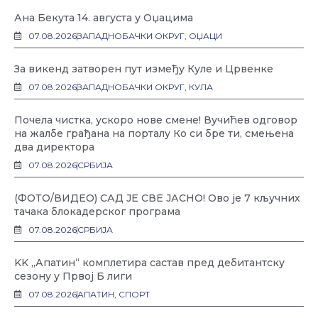
Ана Бекута 14. августа у Оџацима
07.08.2026
ЗАПАДНОБАЧКИ ОКРУГ
,
ОЏАЦИ
За викенд затворен пут између Куле и Црвенке
07.08.2026
ЗАПАДНОБАЧКИ ОКРУГ
,
КУЛА
Почела чистка, ускоро нове смене! Вучићев одговор
на жалбе грађана на порталу Ко си бре ти, смењена
два директора
07.08.2026
СРБИЈА
(ФОТО/ВИДЕО) САД ЈЕ СВЕ ЈАСНО! Ово је 7 кључних
тачака блокадерског програма
07.08.2026
СРБИЈА
KK „Апатин“ комплетира састав пред дебитантску
сезону у Првој Б лиги
07.08.2026
АПАТИН
,
СПОРТ