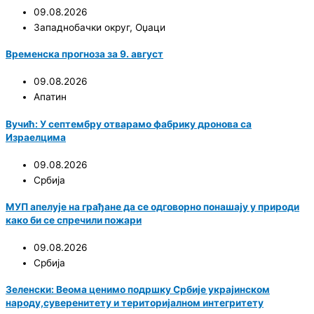
09.08.2026
Западнобачки округ
,
Оџаци
Временска прогноза за 9. август
09.08.2026
Апатин
Вучић: У септембру отварамо фабрику дронова са
Израелцима
09.08.2026
Србија
МУП апелује на грађане да се одговорно понашају у природи
како би се спречили пожари
09.08.2026
Србија
Зеленски: Веома ценимо подршку Србије украјинском
народу,суверенитету и територијалном интегритету