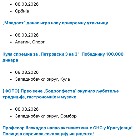
08.08.2026
Србија
„Младост“ данас игра нову припремну утакмицу
08.08.2026
Апатин
,
Спорт
Кула спремна за „Петровски 3 на 3“: Победнику 100.000
динара
08.08.2026
Западнобачки округ
,
Кула
(ФОТО) Прво вече „Бодрог феста“ окупило љубитеље
традиције, гастрономије и музике
08.08.2026
Западнобачки округ
,
Сомбор
Професор блокадер напао активисткиње СНС у Крагујевцу!
Полиција спречила ескалацију инцидента!