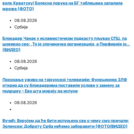
воле Хрватску! Болесна порука на БГ таблицама запалила
мреже (ФОТО)
08.08.2026
Србија
Блокадер Чанак у исламистичком подкасту пљувао СПЦ, па
шокирао све: „То је злочиначка организација, а Порфирије је…
(ВИДЕО)
08.08.2026
Србија
Признање уживо на тајкунској телевизији: Функционер ЗЛФ
открио да су блокадерима поставили услове у замену за
подршку – Ево шта морају да испуне
08.08.2026
Вучић: Верујем да ће бити испуњено све о чему смо причали;
Зеленски: Доброту Срба нећемо заборавити (ФОТО/ВИДЕО)