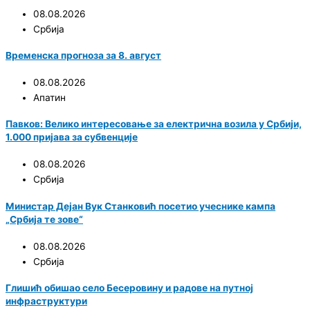
08.08.2026
Србија
Временска прогноза за 8. август
08.08.2026
Апатин
Павков: Велико интересовање за електрична возила у Србији,
1.000 пријава за субвенције
08.08.2026
Србија
Министар Дејан Вук Станковић посетио учеснике кампа
„Србија те зове“
08.08.2026
Србија
Глишић обишао село Бесеровину и радове на путној
инфраструктури