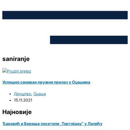
saniranje
Успешно саниран пружни прелаз у Оџацима
Друштво
,
Оџаци
15.11.2021
Најновије
Ђаковић и Бериша посетили „Тортијаду“ у Лалићу