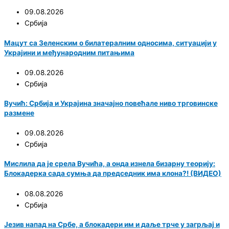
09.08.2026
Србија
Мацут са Зеленским о билатералним односима, ситуацији у
Украјини и међународним питањима
09.08.2026
Србија
Вучић: Србија и Украјина значајно повећале ниво трговинске
размене
09.08.2026
Србија
Мислила да је срела Вучића, а онда изнела бизарну теорију:
Блокадерка сада сумња да председник има клона?! (ВИДЕО)
08.08.2026
Србија
Језив напад на Србе, а блокадери им и даље трче у загрљај и