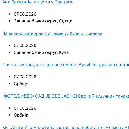
Ана Бекута 14. августа у Оџацима
07.08.2026
Западнобачки округ
,
Оџаци
За викенд затворен пут између Куле и Црвенке
07.08.2026
Западнобачки округ
,
Кула
Почела чистка, ускоро нове смене! Вучићев одговор на жа
07.08.2026
Србија
(ФОТО/ВИДЕО) САД ЈЕ СВЕ ЈАСНО! Ово је 7 кључних тачак
07.08.2026
Србија
KK „Апатин“ комплетира састав пред дебитантску сезону у 