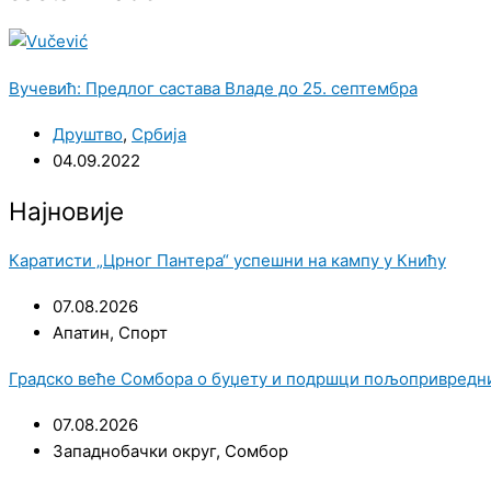
Вучевић: Предлог састава Владе до 25. септембра
Друштво
,
Србија
04.09.2022
Најновије
Каратисти „Црног Пантера“ успешни на кампу у Книћу
07.08.2026
Апатин
,
Спорт
Градско веће Сомбора о буџету и подршци пољопривред
07.08.2026
Западнобачки округ
,
Сомбор