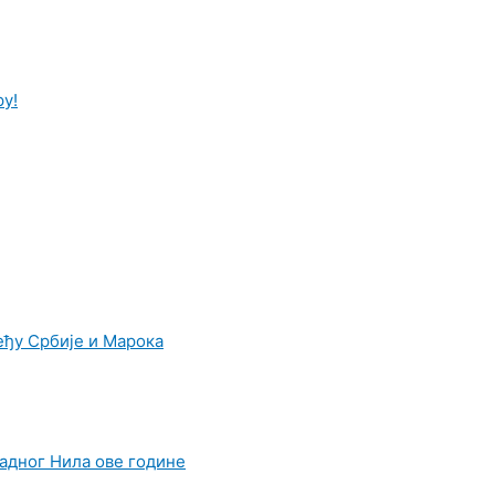
у!
ђу Србије и Марока
адног Нила ове године