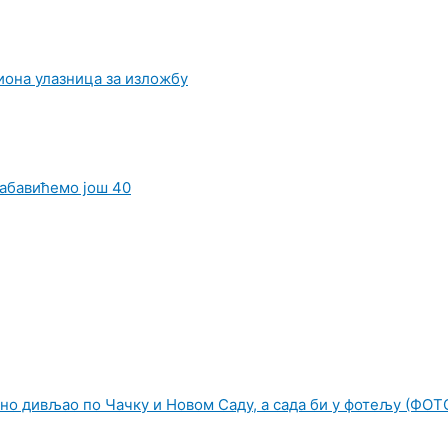
иона улазница за изложбу
набавићемо још 40
но дивљао по Чачку и Новом Саду, а сада би у фотељу (ФОТ