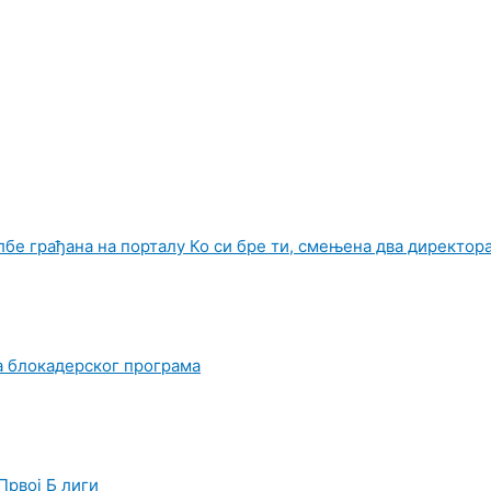
лбе грађана на порталу Ко си бре ти, смењена два директор
а блокадерског програма
Првој Б лиги