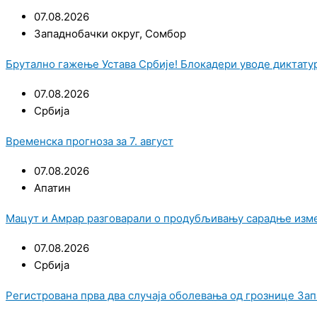
07.08.2026
Западнобачки округ
,
Сомбор
Брутално гажење Устава Србије! Блокадери уводе диктатур
07.08.2026
Србија
Временска прогноза за 7. август
07.08.2026
Апатин
Мацут и Амрар разговарали о продубљивању сарадње изме
07.08.2026
Србија
Регистрована прва два случаја оболевања од грознице Зап