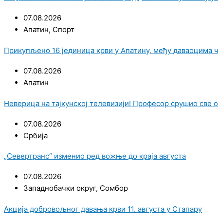
07.08.2026
Апатин
,
Спорт
Прикупљено 16 јединица крви у Апатину, међу даваоцима 
07.08.2026
Апатин
Неверица на тајкунској телевизији! Професор срушио све 
07.08.2026
Србија
„Севертранс“ изменио ред вожње до краја августа
07.08.2026
Западнобачки округ
,
Сомбор
Акција добровољног давања крви 11. августа у Стапару