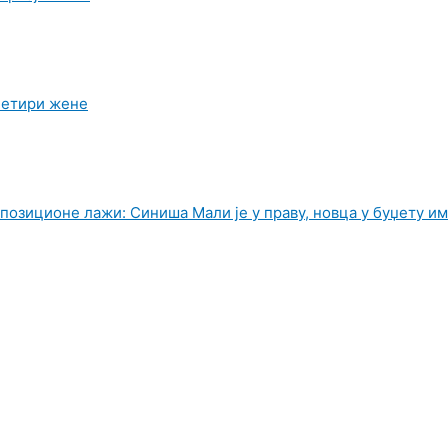
четири жене
опозиционе лажи: Синиша Мали је у праву, новца у буџету и