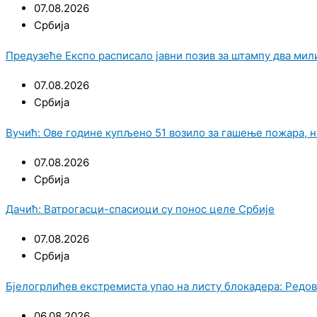
07.08.2026
Србија
Предузеће Експо расписало јавни позив за штампу два мил
07.08.2026
Србија
Вучић: Ове године купљено 51 возило за гашење пожара, 
07.08.2026
Србија
Дачић: Ватрогасци-спасиоци су понос целе Србије
07.08.2026
Србија
Бјелогрлићев екстремиста упао на листу блокадера: Редов
06.08.2026