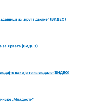
 издајници из „круга двојке“ (ВИДЕО)
ва за Хрвате (ВИДЕО)
ледајте како је то изгледало (ВИДЕО)
тинске „Младости“