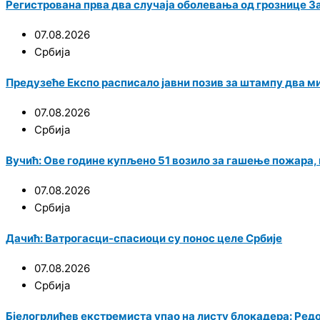
Регистрована прва два случаја оболевања од грознице З
07.08.2026
Србија
Предузеће Експо расписало јавни позив за штампу два м
07.08.2026
Србија
Вучић: Ове године купљено 51 возило за гашење пожара,
07.08.2026
Србија
Дачић: Ватрогасци-спасиоци су понос целе Србије
07.08.2026
Србија
Бјелогрлићев екстремиста упао на листу блокадера: Ред