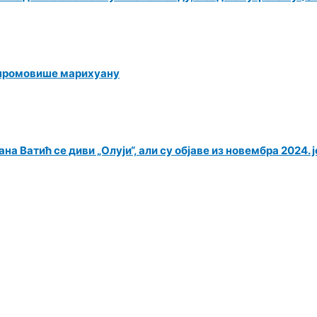
 промовише марихуану
на Ватић се диви „Олуји“, али су објаве из новембра 2024. 