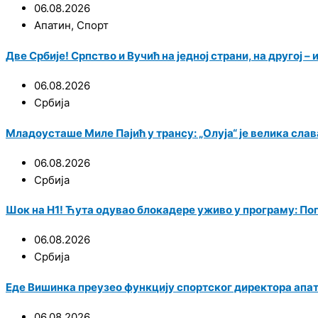
06.08.2026
Апатин
,
Спорт
Две Србије! Српство и Вучић на једној страни, на другој –
06.08.2026
Србија
Младоусташе Миле Пајић у трансу: „Олуја“ је велика сла
06.08.2026
Србија
Шок на Н1! Ћута одувао блокадере уживо у програму: Пог
06.08.2026
Србија
Еде Вишинка преузео функцију спортског директора апа
06.08.2026