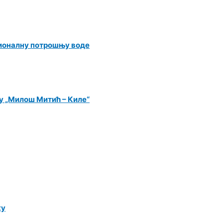
ационалну потрошњу воде
у „Милош Митић – Киле“
ку