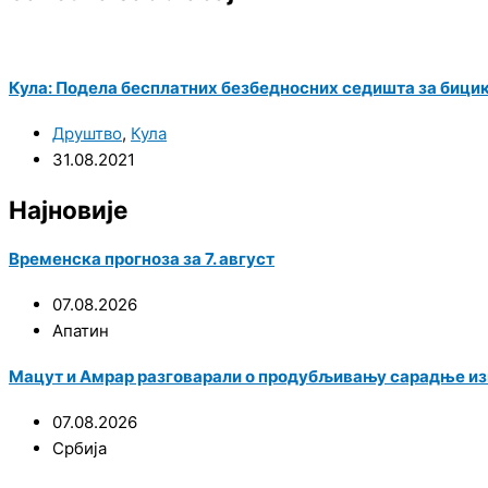
Кула: Подела бесплатних безбедносних седишта за бици
Друштво
,
Кула
31.08.2021
Најновије
Временска прогноза за 7. август
07.08.2026
Апатин
Мацут и Амрар разговарали о продубљивању сарадње из
07.08.2026
Србија