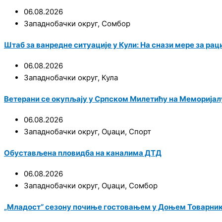
06.08.2026
Западнобачки округ
,
Сомбор
Штаб за ванредне ситуације у Кули: На снази мере за р
06.08.2026
Западнобачки округ
,
Кула
Ветерани се окупљају у Српском Милетићу на Меморијал
06.08.2026
Западнобачки округ
,
Оџаци
,
Спорт
Обустављена пловидба на каналима ДТД
06.08.2026
Западнобачки округ
,
Оџаци
,
Сомбор
„Младост“ сезону почиње гостовањем у Доњем Товарни