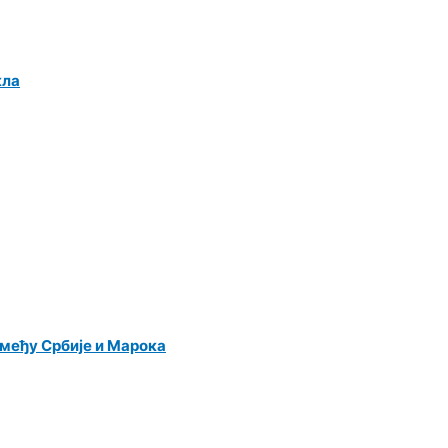
кла
међу Србије и Марока