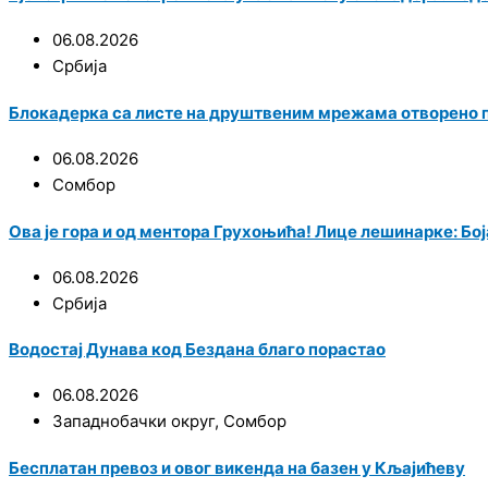
06.08.2026
Србија
Блокадерка са листе на друштвеним мрежама отворено
06.08.2026
Сомбор
Ова је гора и од ментора Грухоњића! Лице лешинарке: Боја
06.08.2026
Србија
Водостај Дунава код Бездана благо порастао
06.08.2026
Западнобачки округ
,
Сомбор
Бесплатан превоз и овог викенда на базен у Кљајићеву