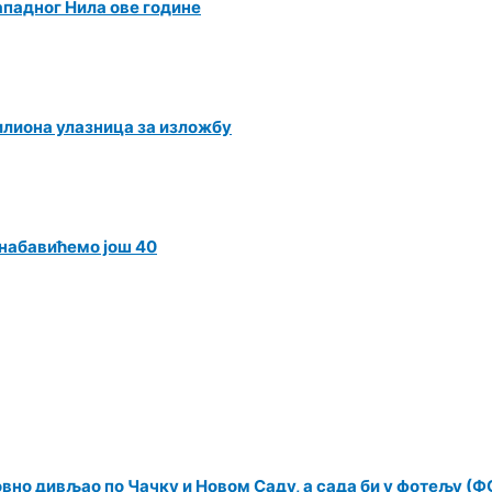
ападног Нила ове године
илиона улазница за изложбу
 набавићемо још 40
овно дивљао по Чачку и Новом Саду, а сада би у фотељу (