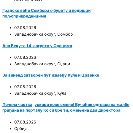
Градско веће Сомбора о буџету и подршци
пољопривредницима
07.08.2026
Западнобачки округ
,
Сомбор
Ана Бекута 14. августа у Оџацима
07.08.2026
Западнобачки округ
,
Оџаци
За викенд затворен пут између Куле и Црвенке
07.08.2026
Западнобачки округ
,
Кула
Почела чистка, ускоро нове смене! Вучићев одговор на жалбе
грађана на порталу Ко си бре ти, смењена два директора
07.08.2026
Србија