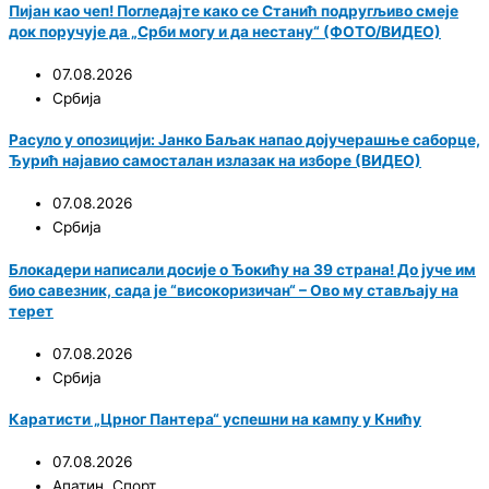
Пијан као чеп! Погледајте како се Станић подругљиво смеје
док поручује да „Срби могу и да нестану“ (ФОТО/ВИДЕО)
07.08.2026
Србија
Расуло у опозицији: Јанко Баљак напао дојучерашње саборце,
Ђурић најавио самосталан излазак на изборе (ВИДЕО)
07.08.2026
Србија
Блокадери написали досије о Ђокићу на 39 страна! До јуче им
био савезник, сада је “високоризичан“ – Ово му стављају на
терет
07.08.2026
Србија
Каратисти „Црног Пантера“ успешни на кампу у Книћу
07.08.2026
Апатин
,
Спорт