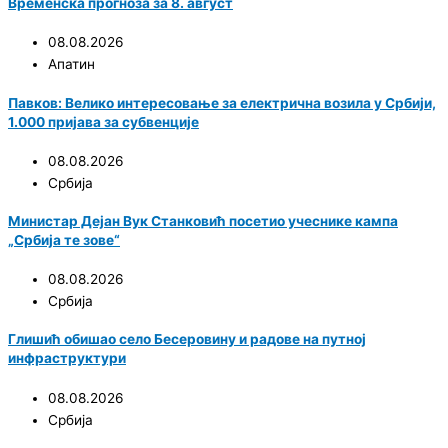
Временска прогноза за 8. август
08.08.2026
Апатин
Павков: Велико интересовање за електрична возила у Србији,
1.000 пријава за субвенције
08.08.2026
Србија
Министар Дејан Вук Станковић посетио учеснике кампа
„Србија те зове“
08.08.2026
Србија
Глишић обишао село Бесеровину и радове на путној
инфраструктури
08.08.2026
Србија