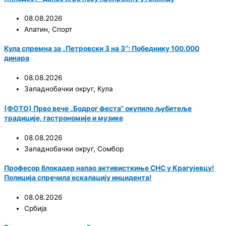
08.08.2026
Апатин
,
Спорт
Кула спремна за „Петровски 3 на 3“: Победнику 100.000
динара
08.08.2026
Западнобачки округ
,
Кула
(ФОТО) Прво вече „Бодрог феста“ окупило љубитеље
традиције, гастрономије и музике
08.08.2026
Западнобачки округ
,
Сомбор
Професор блокадер напао активисткиње СНС у Крагујевцу!
Полиција спречила ескалацију инцидента!
08.08.2026
Србија