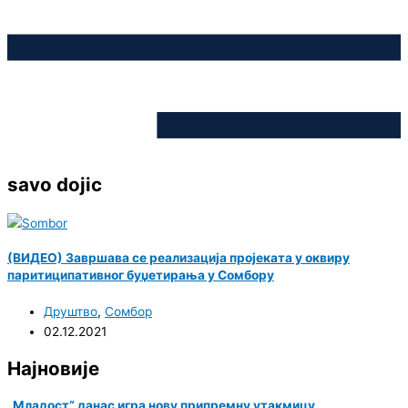
savo dojic
(ВИДЕО) Завршава се реализација пројеката у оквиру
паритиципативног буџетирања у Сомбору
Друштво
,
Сомбор
02.12.2021
Најновије
„Младост“ данас игра нову припремну утакмицу