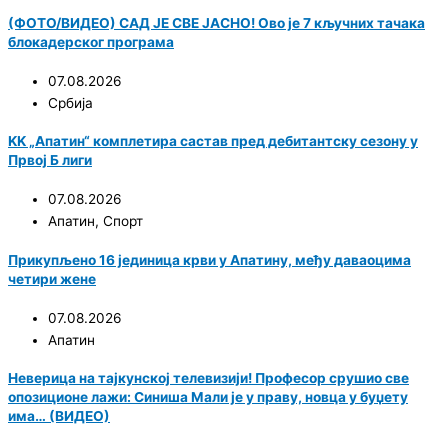
(ФОТО/ВИДЕО) САД ЈЕ СВЕ ЈАСНО! Ово је 7 кључних тачака
блокадерског програма
07.08.2026
Србија
KK „Апатин“ комплетира састав пред дебитантску сезону у
Првој Б лиги
07.08.2026
Апатин
,
Спорт
Прикупљено 16 јединица крви у Апатину, међу даваоцима
четири жене
07.08.2026
Апатин
Неверица на тајкунској телевизији! Професор срушио све
опозиционе лажи: Синиша Мали је у праву, новца у буџету
има… (ВИДЕО)