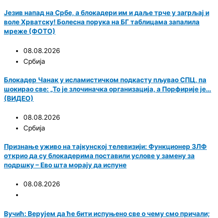
Језив напад на Србе, а блокадери им и даље трче у загрљај и
воле Хрватску! Болесна порука на БГ таблицама запалила
мреже (ФОТО)
08.08.2026
Србија
Блокадер Чанак у исламистичком подкасту пљувао СПЦ, па
шокирао све: „То је злочиначка организација, а Порфирије је…
(ВИДЕО)
08.08.2026
Србија
Признање уживо на тајкунској телевизији: Функционер ЗЛФ
открио да су блокадерима поставили услове у замену за
подршку – Ево шта морају да испуне
08.08.2026
Вучић: Верујем да ће бити испуњено све о чему смо причали;