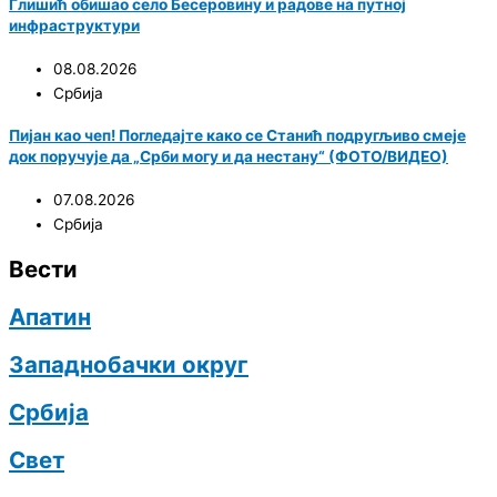
Глишић обишао село Бесеровину и радове на путној
инфраструктури
08.08.2026
Србија
Пијан као чеп! Погледајте како се Станић подругљиво смеје
док поручује да „Срби могу и да нестану“ (ФОТО/ВИДЕО)
07.08.2026
Србија
Вести
Апатин
Западнобачки округ
Србија
Свет