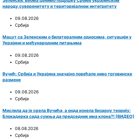
Зеленски: Веома ценимо подршку Србије украјинском
народу,суверенитету и територијалном интегритету
09.08.2026
Србија
Мацут са Зеленским о билатералним односима, ситуацији у
Украјини и међународним питањима
09.08.2026
Србија
Вучић: Србија и Украјина значајно повећале ниво трговинске
размене
09.08.2026
Србија
Мислила да је срела Вучића, а онда изнела бизарну теорију:
Блокадерка сада сумња да председник има клона?! (ВИДЕО)
08.08.2026
Србија