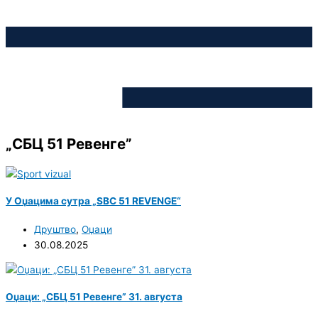
„СБЦ 51 Ревенге”
У Оџацима сутра „SBC 51 REVENGE“
Друштво
,
Оџаци
30.08.2025
Оџаци: „СБЦ 51 Ревенге” 31. августа