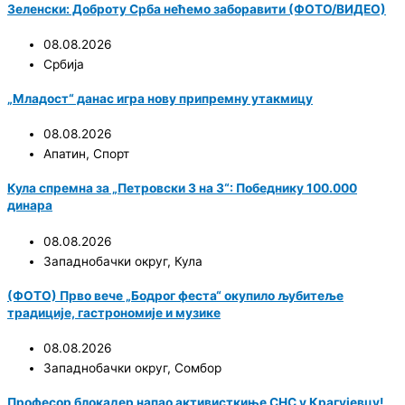
Зеленски: Доброту Срба нећемо заборавити (ФОТО/ВИДЕО)
08.08.2026
Србија
„Младост“ данас игра нову припремну утакмицу
08.08.2026
Апатин
,
Спорт
Кула спремна за „Петровски 3 на 3“: Победнику 100.000
динара
08.08.2026
Западнобачки округ
,
Кула
(ФОТО) Прво вече „Бодрог феста“ окупило љубитеље
традиције, гастрономије и музике
08.08.2026
Западнобачки округ
,
Сомбор
Професор блокадер напао активисткиње СНС у Крагујевцу!