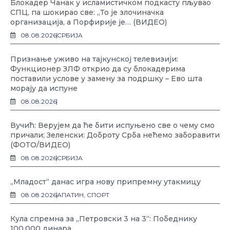
Блокадер Чанак у исламистичком подкасту пљувао
СПЦ, па шокирао све: „То је злочиначка
организација, а Порфирије је… (ВИДЕО)
08.08.2026
СРБИЈА
Признање уживо на тајкунској телевизији:
Функционер ЗЛФ открио да су блокадерима
поставили услове у замену за подршку – Ево шта
морају да испуне
08.08.2026
Вучић: Верујем да ће бити испуњено све о чему смо
причали; Зеленски: Доброту Срба нећемо заборавити
(ФОТО/ВИДЕО)
08.08.2026
СРБИЈА
„Младост“ данас игра нову припремну утакмицу
08.08.2026
АПАТИН
,
СПОРТ
Кула спремна за „Петровски 3 на 3“: Победнику
100.000 динара