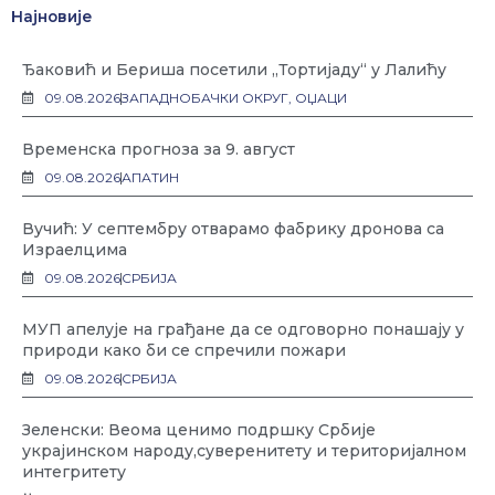
Најновије
Ђаковић и Бериша посетили „Тортијаду“ у Лалићу
09.08.2026
ЗАПАДНОБАЧКИ ОКРУГ
,
ОЏАЦИ
Временска прогноза за 9. август
09.08.2026
АПАТИН
Вучић: У септембру отварамо фабрику дронова са
Израелцима
09.08.2026
СРБИЈА
МУП апелује на грађане да се одговорно понашају у
природи како би се спречили пожари
09.08.2026
СРБИЈА
Зеленски: Веома ценимо подршку Србије
украјинском народу,суверенитету и територијалном
интегритету