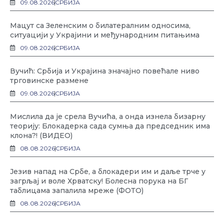
09.08.2026
СРБИЈА
Мацут са Зеленским о билатералним односима,
ситуацији у Украјини и међународним питањима
09.08.2026
СРБИЈА
Вучић: Србија и Украјина значајно повећале ниво
трговинске размене
09.08.2026
СРБИЈА
Мислила да је срела Вучића, а онда изнела бизарну
теорију: Блокадерка сада сумња да председник има
клона?! (ВИДЕО)
08.08.2026
СРБИЈА
Језив напад на Србе, а блокадери им и даље трче у
загрљај и воле Хрватску! Болесна порука на БГ
таблицама запалила мреже (ФОТО)
08.08.2026
СРБИЈА