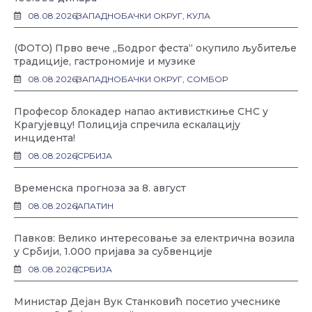
08.08.2026
ЗАПАДНОБАЧКИ ОКРУГ
,
КУЛА
(ФОТО) Прво вече „Бодрог феста“ окупило љубитеље
традиције, гастрономије и музике
08.08.2026
ЗАПАДНОБАЧКИ ОКРУГ
,
СОМБОР
Професор блокадер напао активисткиње СНС у
Крагујевцу! Полиција спречила ескалацију
инцидента!
08.08.2026
СРБИЈА
Временска прогноза за 8. август
08.08.2026
АПАТИН
Павков: Велико интересовање за електрична возила
у Србији, 1.000 пријава за субвенције
08.08.2026
СРБИЈА
Министар Дејан Вук Станковић посетио учеснике