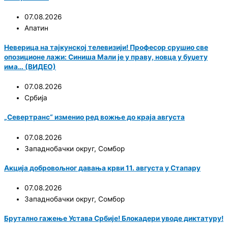
07.08.2026
Апатин
Неверица на тајкунској телевизији! Професор срушио све
опозиционе лажи: Синиша Мали је у праву, новца у буџету
има… (ВИДЕО)
07.08.2026
Србија
„Севертранс“ изменио ред вожње до краја августа
07.08.2026
Западнобачки округ
,
Сомбор
Акција добровољног давања крви 11. августа у Стапару
07.08.2026
Западнобачки округ
,
Сомбор
Брутално гажење Устава Србије! Блокадери уводе диктатуру!