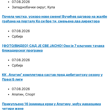
07.08.2026
Западнобачки округ
,
Кула
Почела чистка, ускоро нове смене! Вучићев одговор на жалбе
грађана на порталу Ко си бре ти, смењена два директора
07.08.2026
Србија
(ФОТО/ВИДЕО) САД ЈЕ СВЕ ЈАСНО! Ово је 7 кључних тачака
блокадерског програма
07.08.2026
Србија
KK „Апатин“ комплетира састав пред дебитантску сезону у
Првој Б лиги
07.08.2026
Апатин
,
Спорт
Прикупљено 16 јединица крви у Апатину, међу даваоцима
четири жене