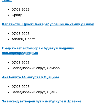
07.08.2026
Србија
Каратисти „Црног Пантера“ успешни на кампу у Книћу
07.08.2026
Апатин
,
Спорт
Градско веће Сомбора о буџету и подршци
пољопривредницима
07.08.2026
Западнобачки округ
,
Сомбор
Ана Бекута 14. августа у Оџацима
07.08.2026
Западнобачки округ
,
Оџаци
За викенд затворен пут између Куле и Црвенке