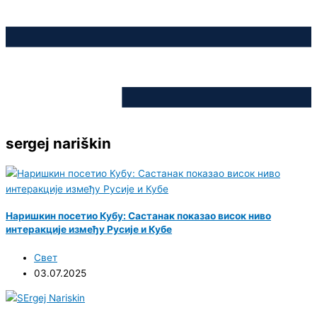
sergej nariškin
Наришкин посетио Кубу: Састанак показао висок ниво
интеракције између Русије и Кубе
Свет
03.07.2025