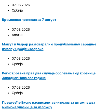
07.08.2026
Србија
Временска прогноза за 7. август
07.08.2026
Апатин
Мацут и Амрар разговарали о продубљивању сарадње
између Србије и Марока
07.08.2026
Србија
Регистрована прва два случаја оболевања од грознице
Западног Нила ове године
07.08.2026
Србија
Предузеће Експо расписало јавни позив за штампу два
милиона улазница за изложбу