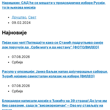
Наришкин: САД ће се мешати у председничке изборе Русији,
то је њихова мисија
Друштво
,
Свет
09.02.2024
Најновије
Пијан као чеп! Погледајте како се Станић подругљиво смеје
док поручује да „Срби могу и да нестану“ (ФОТО/ВИДЕО)
07.08.2026
Србија
Расуло у опозицији: Јанко Баљак напао дојучерашње саборце,
Ђурић најавио самосталан излазак на изборе (ВИДЕО)
07.08.2026
Србија
Блокадери написали досије о Ђокићу на 39 страна! До јуче им
био савезник, сада је “високоризичан“ – Ово му стављају на
терет