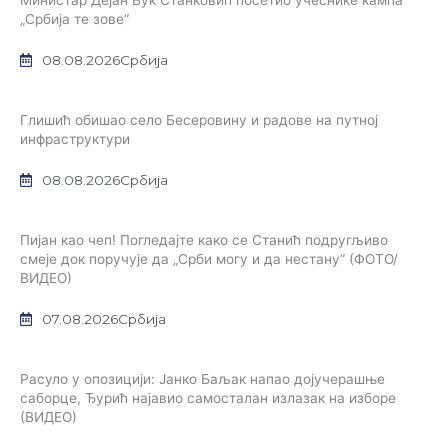
Министар Дејан Вук Станковић посетио учеснике кампа
„Србија те зове“
08.08.2026
Србија
Глишић обишао село Бесеровину и радове на путној
инфраструктури
08.08.2026
Србија
Пијан као чеп! Погледајте како се Станић подругљиво
смеје док поручује да „Срби могу и да нестану“ (ФОТО/
ВИДЕО)
07.08.2026
Србија
Расуло у опозицији: Јанко Баљак напао дојучерашње
саборце, Ђурић најавио самосталан излазак на изборе
(ВИДЕО)