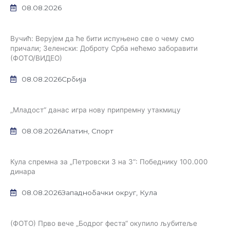
08.08.2026
Вучић: Верујем да ће бити испуњено све о чему смо
причали; Зеленски: Доброту Срба нећемо заборавити
(ФОТО/ВИДЕО)
08.08.2026
Србија
„Младост“ данас игра нову припремну утакмицу
08.08.2026
Апатин
,
Спорт
Кула спремна за „Петровски 3 на 3“: Победнику 100.000
динара
08.08.2026
Западнобачки округ
,
Кула
(ФОТО) Прво вече „Бодрог феста“ окупило љубитеље