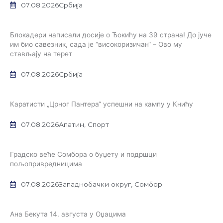
07.08.2026
Србија
Блокадери написали досије о Ђокићу на 39 страна! До јуче
им био савезник, сада је “високоризичан“ – Ово му
стављају на терет
07.08.2026
Србија
Каратисти „Црног Пантера“ успешни на кампу у Книћу
07.08.2026
Апатин
,
Спорт
Градско веће Сомбора о буџету и подршци
пољопривредницима
07.08.2026
Западнобачки округ
,
Сомбор
Ана Бекута 14. августа у Оџацима