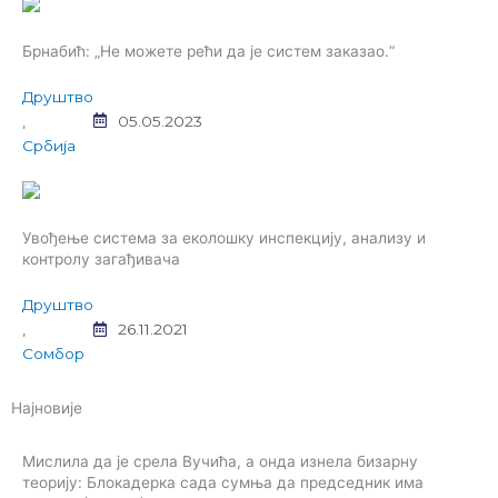
Брнабић: „Не можете рећи да је систем заказао.“
Друштво
,
05.05.2023
Србија
Увођење система за еколошку инспекцију, анализу и
контролу загађивача
Друштво
,
26.11.2021
Сомбор
Најновије
Мислила да је срела Вучића, а онда изнела бизарну
теорију: Блокадерка сада сумња да председник има