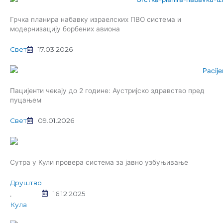
Грчка планира набавку израелских ПВО система и
модернизацију борбених авиона
Свет
17.03.2026
Пацијенти чекају до 2 године: Аустријско здравство пред
пуцањем
Свет
09.01.2026
Сутра у Кули провера система за јавно узбуњивање
Друштво
,
16.12.2025
Кула