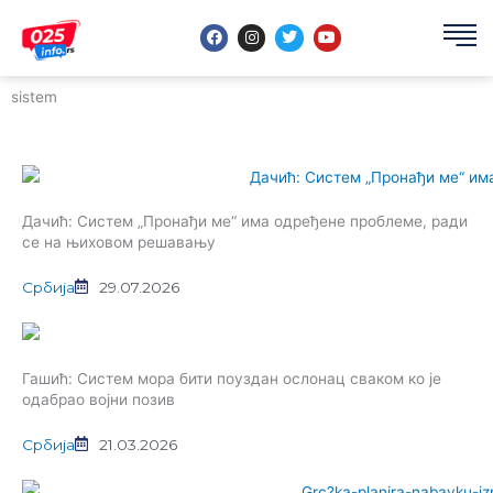
Пређи
F
I
T
Y
на
a
n
w
o
садржај
c
s
i
u
e
t
t
t
b
a
t
u
sistem
o
g
e
b
o
r
r
e
k
a
m
Дачић: Систем „Пронађи ме“ има одређене проблеме, ради
се на њиховом решавању
Србија
29.07.2026
Гашић: Систем мора бити поуздан ослонац сваком ко је
одабрао војни позив
Србија
21.03.2026