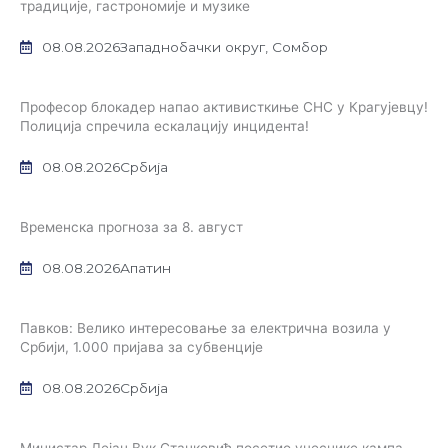
традиције, гастрономије и музике
08.08.2026
Западнобачки округ
,
Сомбор
Професор блокадер напао активисткиње СНС у Крагујевцу!
Полиција спречила ескалацију инцидента!
08.08.2026
Србија
Временска прогноза за 8. август
08.08.2026
Апатин
Павков: Велико интересовање за електрична возила у
Србији, 1.000 пријава за субвенције
08.08.2026
Србија