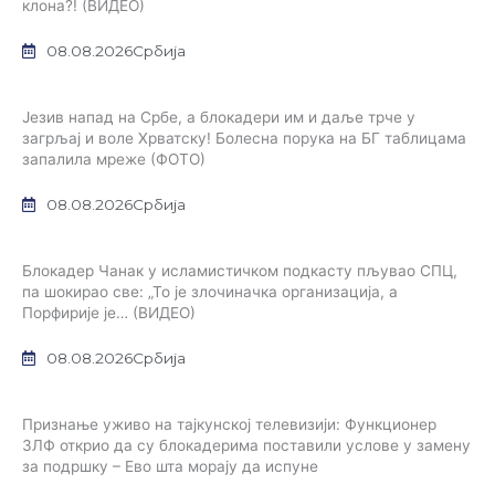
клона?! (ВИДЕО)
08.08.2026
Србија
Језив напад на Србе, а блокадери им и даље трче у
загрљај и воле Хрватску! Болесна порука на БГ таблицама
запалила мреже (ФОТО)
08.08.2026
Србија
Блокадер Чанак у исламистичком подкасту пљувао СПЦ,
па шокирао све: „То је злочиначка организација, а
Порфирије је… (ВИДЕО)
08.08.2026
Србија
Признање уживо на тајкунској телевизији: Функционер
ЗЛФ открио да су блокадерима поставили услове у замену
за подршку – Ево шта морају да испуне