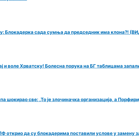
ију: Блокадерка сада сумња да председник има клона?! (В
љај и воле Хрватску! Болесна порука на БГ таблицама зап
 шокирао све: „То је злочиначка организација, а Порфири
Ф открио да су блокадерима поставили услове у замену за