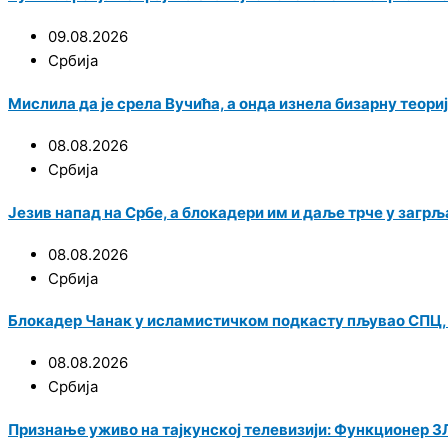
09.08.2026
Србија
Мислила да је срела Вучића, а онда изнела бизарну теор
08.08.2026
Србија
Језив напад на Србе, а блокадери им и даље трче у загр
08.08.2026
Србија
Блокадер Чанак у исламистичком подкасту пљувао СПЦ, па
08.08.2026
Србија
Признање уживо на тајкунској телевизији: Функционер ЗЛ