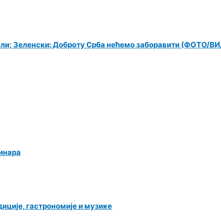
чали; Зеленски: Доброту Срба нећемо заборавити (ФОТО/В
динара
иције, гастрономије и музике