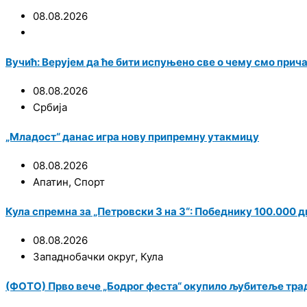
08.08.2026
Вучић: Верујем да ће бити испуњено све о чему смо при
08.08.2026
Србија
„Младост“ данас игра нову припремну утакмицу
08.08.2026
Апатин
,
Спорт
Кула спремна за „Петровски 3 на 3“: Победнику 100.000 
08.08.2026
Западнобачки округ
,
Кула
(ФОТО) Прво вече „Бодрог феста“ окупило љубитеље трад