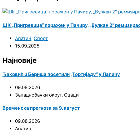
ШК „Пригревица“ поражен у Пачиру, „Вулкан 2“ ремизирао
Апатин
,
Спорт
15.09.2025
Најновије
Ђаковић и Бериша посетили „Тортијаду“ у Лалићу
09.08.2026
Западнобачки округ
,
Оџаци
Временска прогноза за 9. август
09.08.2026
Апатин