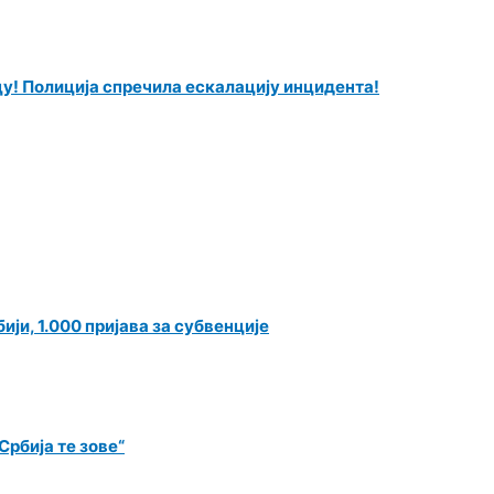
у! Полиција спречила ескалацију инцидента!
ји, 1.000 пријава за субвенције
рбија те зове“