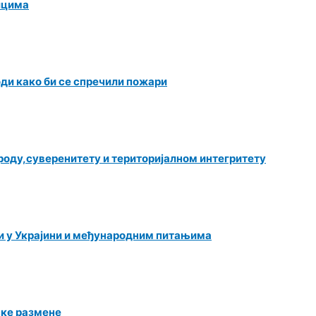
лцима
оди како би се спречили пожари
роду,суверенитету и територијалном интегритету
и у Украјини и међународним питањима
ске размене