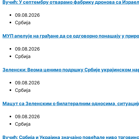
Вучић: У септембру отварамо фабрику дронова са Израе
09.08.2026
Србија
МУП апелује на грађане да се одговорно понашају у прир
09.08.2026
Србија
Зеленски: Веома ценимо подршку Србије украјинском на
09.08.2026
Србија
Мацут са Зеленским о билатералним односима, ситуациј
09.08.2026
Србија
Вучић: Србија и Украјина значајно повећале ниво трговин