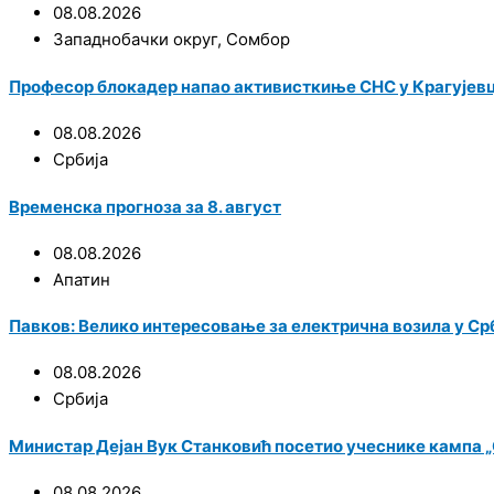
08.08.2026
Западнобачки округ
,
Сомбор
Професор блокадер напао активисткиње СНС у Крагујевц
08.08.2026
Србија
Временска прогноза за 8. август
08.08.2026
Апатин
Павков: Велико интересовање за електрична возила у Срби
08.08.2026
Србија
Министар Дејан Вук Станковић посетио учеснике кампа „С
08.08.2026