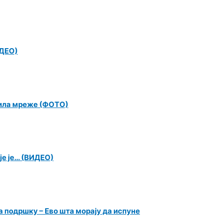
ИДЕО)
алила мреже (ФОТО)
је је… (ВИДЕО)
 подршку – Ево шта морају да испуне