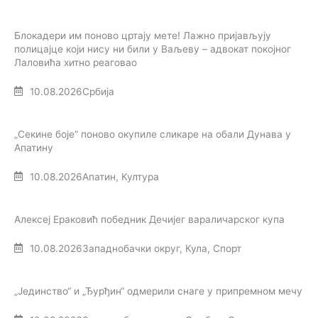
Блокадери им поново цртају мете! Лажно пријављују
полицајце који нису ни били у Ваљеву – адвокат покојног
Лаловића хитно реаговао
10.08.2026
Србија
„Секине боје“ поново окупиле сликаре на обали Дунава у
Апатину
10.08.2026
Апатин
,
Култура
Алексеј Ераковић победник Дечијег вараличарског купа
10.08.2026
Западнобачки округ
,
Кула
,
Спорт
„Јединство“ и „Ђурђин“ одмерили снаге у припремном мечу