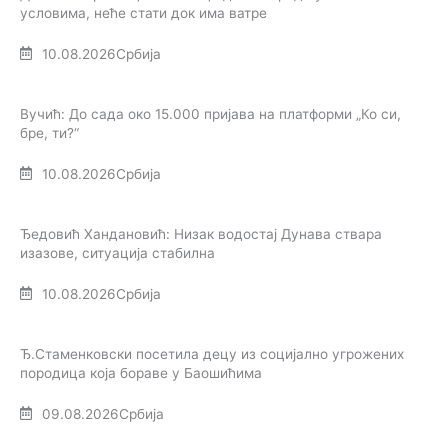
условима, неће стати док има ватре
10.08.2026
Србија
Вучић: До сада око 15.000 пријава на платформи „Ко си,
бре, ти?“
10.08.2026
Србија
Ђедовић Хандановић: Низак водостај Дунава ствара
изазове, ситуација стабилна
10.08.2026
Србија
Ђ.Стаменковски посетила децу из социјално угрожених
породица која бораве у Баошићима
09.08.2026
Србија