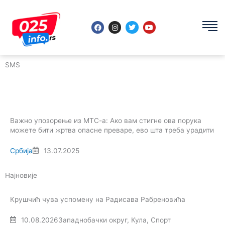
Пређи
на
F
I
T
Y
садржај
a
n
w
o
c
s
i
u
e
t
t
t
b
a
t
u
o
g
e
b
SMS
o
r
r
e
k
a
m
Важно упозорење из МТС-а: Ако вам стигне ова порука
можете бити жртва опасне преваре, ево шта треба урадити
Србија
13.07.2025
Најновије
Крушчић чува успомену на Радисава Рабреновића
10.08.2026
Западнобачки округ
,
Кула
,
Спорт