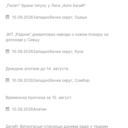
„Полет“ брани титулу у Лиги „Анте Бачић“
10.08.2026
Западнобачки округ
,
Оџаци
ЈКП „Радник“ демантовао наводе о новом пожару на
депонији у Сивцу
10.08.2026
Западнобачки округ
,
Кула
Дежурне апотеке до 14. августа
10.08.2026
Западнобачки округ
,
Сомбор
Временска прогноза за 10. август
10.08.2026
Апатин
Дачић: Ватрoгасци-спасиоци данима раде у тешким