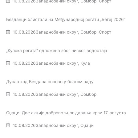
10.08.2026
Западнобачки округ
,
Сомбор
,
Спорт
Безданци блистали на Међународној регати „Бегеј 2026“
10.08.2026
Западнобачки округ
,
Сомбор
,
Спорт
„Кулска регата“ одложена због ниског водостаја
10.08.2026
Западнобачки округ
,
Кула
Дунав код Бездана поново у благом паду
10.08.2026
Западнобачки округ
,
Сомбор
Оџаци: Две акције добровољног давања крви 17. августа
10.08.2026
Западнобачки округ
,
Оџаци