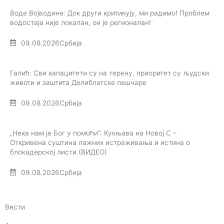
Воде Војводине: Док други критикују, ми радимо! Проблем
водостаја није локалан, он је регионалан!
09.08.2026
Србија
Галић: Сви капацитети су на терену, приоритет су људски
животи и заштита Делиблатске пешчаре
09.08.2026
Србија
„Нека нам је Бог у помоћи“: Кукњава на Новој С –
Откривена суштина лажних истраживања и истина о
блокадерској листи (ВИДЕО)
09.08.2026
Србија
Вести