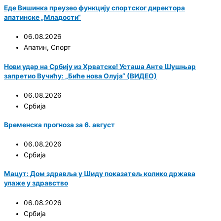
Еде Вишинка преузео функцију спортског директора
апатинске „Младости“
06.08.2026
Апатин
,
Спорт
Нови удар на Србију из Хрватске! Усташа Анте Шушњар
запретио Вучићу: „Биће нова Олуја“ (ВИДЕО)
06.08.2026
Србија
Временска прогноза за 6. август
06.08.2026
Србија
Мацут: Дом здравља у Шиду показатељ колико држава
улаже у здравство
06.08.2026
Србија