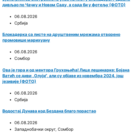
дивљао по Чачку и Новом Саду, а сада би у фотељу (ФОТО)
06.08.2026
Србија
Блокадерка са листе на друштвеним мрежама отворено
промовише марихуану
06.08.2026
Сомбор
Ова је гора и од ментора Грухоњића! Лице лешинарке: Бојана
Ватић се диви „Олуји“, али су објаве из новембра 2024. још
језивије (ФОТО)
06.08.2026
Србија
Водостај Дунава код Бездана благо порастао
06.08.2026
Западнобачки округ
,
Сомбор