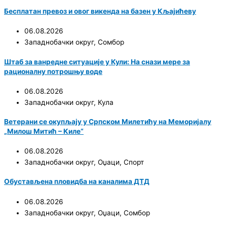
Бесплатан превоз и овог викенда на базен у Кљајићеву
06.08.2026
Западнобачки округ
,
Сомбор
Штаб за ванредне ситуације у Кули: На снази мере за
рационалну потрошњу воде
06.08.2026
Западнобачки округ
,
Кула
Ветерани се окупљају у Српском Милетићу на Меморијалу
„Милош Митић – Киле“
06.08.2026
Западнобачки округ
,
Оџаци
,
Спорт
Обустављена пловидба на каналима ДТД
06.08.2026
Западнобачки округ
,
Оџаци
,
Сомбор