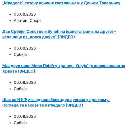
„Младост“ сезону почиње гостовањем у Доњем Товарнику
06.08.2026
Апатин
,
Спорт
Две Србије! Српство и Вучић на једној страни, на другој –
издајници из „круга двојке“ (ВИДЕО)
06.08.2026
Србија
Младоусташе Миле Пајић у трансу: „Олуја“ је велика слава за
Хрвате (ВИДЕО)
06.08.2026
Србија
Шок на Н1! Ћута одувао блокадере уживо у програму:
Погледајте како је то изгледало (ВИДЕО)
06.08.2026
Србија