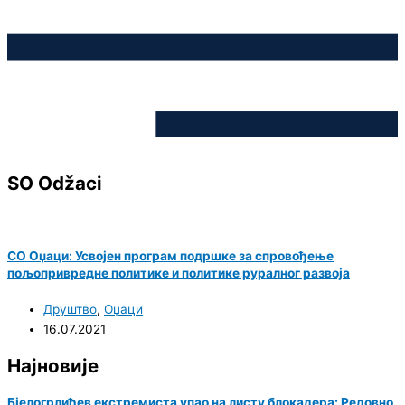
SO Odžaci
СО Оџаци: Усвојен програм подршке за спровођење
пољопривредне политике и политике руралног развоја
Друштво
,
Оџаци
16.07.2021
Најновије
Бјелогрлићев екстремиста упао на листу блокадера: Редовно