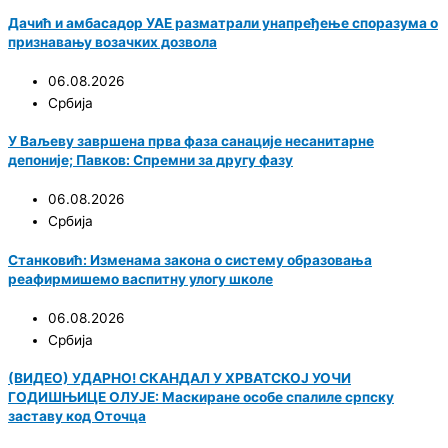
Дачић и амбасадор УАЕ разматрали унапређење споразума о
признавању возачких дозвола
06.08.2026
Србија
У Ваљеву завршена прва фаза санације несанитарне
депоније; Павков: Спремни за другу фазу
06.08.2026
Србија
Станковић: Изменама закона о систему образовања
реафирмишемо васпитну улогу школе
06.08.2026
Србија
(ВИДЕО) УДАРНО! СКАНДАЛ У ХРВАТСКОЈ УОЧИ
ГОДИШЊИЦЕ ОЛУЈЕ: Маскиране особе спалиле српску
заставу код Оточца