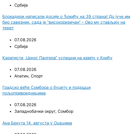
Србија
Блокадери написали досије о Ђокићу на 39 страна! До јуче им
био савезник, сада је “високоризичан“ – Ово му стављају на
терет
07.08.2026
Србија
Каратисти „Црног Пантера“ успешни на кампу у Книћу
07.08.2026
Апатин
,
Спорт
Градско веће Сомбора о буџету и подршци
пољопривредницима
07.08.2026
Западнобачки округ
,
Сомбор
Ана Бекута 14. августа у Оџацима