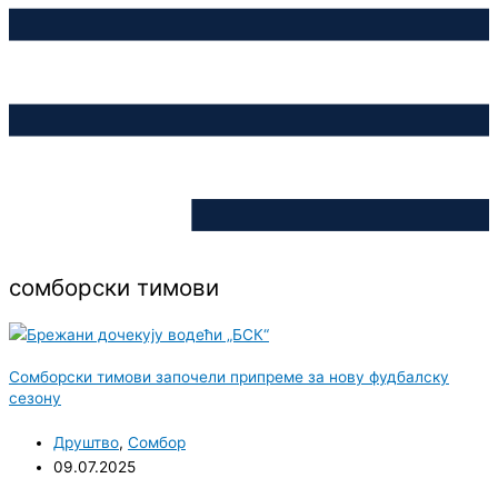
сомборски тимови
Сомборски тимови започели припреме за нову фудбалску
сезону
Друштво
,
Сомбор
09.07.2025