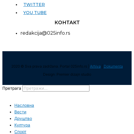
TWITTER
YOU TUBE
КОНТАКТ
redakcija@025info.rs
2020 © Sva prava zadržana. Portal 025info.rs |
Arhiva
|
Dokumenta
Design: Premier dizajn studio
Претрага
Насловна
Вести
Друштво
Култура
Спорт