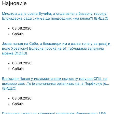
Најновије
Мислила да је срела Вучића, а онда изнела бизарну теорију:
Блокадерка сада сумња да председник има клона?! (ВИДЕО)
08.08.2026
Србија
Језив напад на Србе, а блокадери им и даље трче у загрљај и
воле Хрватску! Болесна порука на БГ таблицама запалила
мреже (ФОТО)
08.08.2026
Србија
Блокадер Чанак у исламистичком подкасту пљувао СПЦ, па
шокирао све: „То је злочиначка организација, а Порфирије је…
(ВИДЕО)
08.08.2026
Србија
Признање уживо на тајкунској телевизији: Функционер ЗЛФ