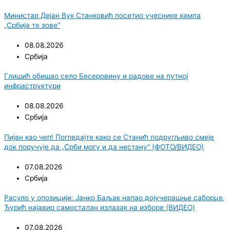
Министар Дејан Вук Станковић посетио учеснике кампа
„Србија те зове“
08.08.2026
Србија
Глишић обишао село Бесеровину и радове на путној
инфраструктури
08.08.2026
Србија
Пијан као чеп! Погледајте како се Станић подругљиво смеје
док поручује да „Срби могу и да нестану“ (ФОТО/ВИДЕО)
07.08.2026
Србија
Расуло у опозицији: Јанко Баљак напао дојучерашње саборце,
Ђурић најавио самосталан излазак на изборе (ВИДЕО)
07.08.2026