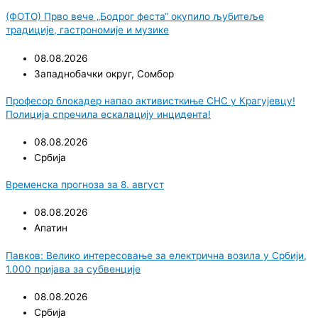
(ФОТО) Прво вече „Бодрог феста“ окупило љубитеље
традиције, гастрономије и музике
08.08.2026
Западнобачки округ
,
Сомбор
Професор блокадер напао активисткиње СНС у Крагујевцу!
Полиција спречила ескалацију инцидента!
08.08.2026
Србија
Временска прогноза за 8. август
08.08.2026
Апатин
Павков: Велико интересовање за електрична возила у Србији,
1.000 пријава за субвенције
08.08.2026
Србија