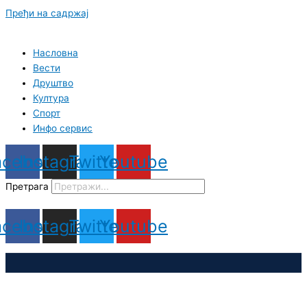
Пређи на садржај
Насловна
Вести
Друштво
Култура
Спорт
Инфо сервис
acebook
Instagram
Twitter
Youtube
Претрага
acebook
Instagram
Twitter
Youtube