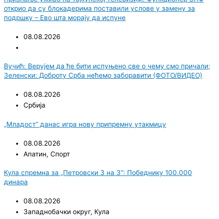
открио да су блокадерима поставили услове у замену за
подршку – Ево шта морају да испуне
08.08.2026
Вучић: Верујем да ће бити испуњено све о чему смо причали;
Зеленски: Доброту Срба нећемо заборавити (ФОТО/ВИДЕО)
08.08.2026
Србија
„Младост“ данас игра нову припремну утакмицу
08.08.2026
Апатин
,
Спорт
Кула спремна за „Петровски 3 на 3“: Победнику 100.000
динара
08.08.2026
Западнобачки округ
,
Кула