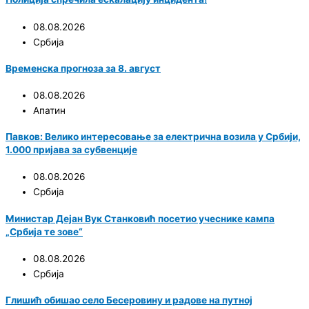
08.08.2026
Србија
Временска прогноза за 8. август
08.08.2026
Апатин
Павков: Велико интересовање за електрична возила у Србији,
1.000 пријава за субвенције
08.08.2026
Србија
Министар Дејан Вук Станковић посетио учеснике кампа
„Србија те зове“
08.08.2026
Србија
Глишић обишао село Бесеровину и радове на путној