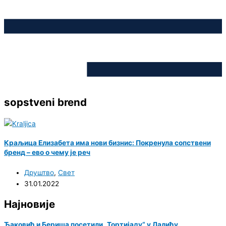
sopstveni brend
Краљица Елизабета има нови бизнис: Покренула сопствени
бренд – ево о чему је реч
Друштво
,
Свет
31.01.2022
Најновије
Ђаковић и Бериша посетили „Тортијаду“ у Лалићу