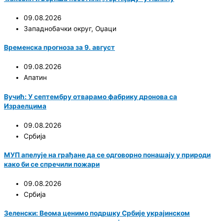
09.08.2026
Западнобачки округ
,
Оџаци
Временска прогноза за 9. август
09.08.2026
Апатин
Вучић: У септембру отварамо фабрику дронова са
Израелцима
09.08.2026
Србија
МУП апелује на грађане да се одговорно понашају у природи
како би се спречили пожари
09.08.2026
Србија
Зеленски: Веома ценимо подршку Србије украјинском