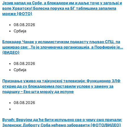
Језив напад на Србе, а блокадери им и даље трче у загрљај и
воле Хрватску! Болесна порука на БГ таблицама запалила
мреже (ФОТО)
08.08.2026
Србија
Блокадер Чанак у исламистичком подкасту пљувао СПЦ, па
шокирао све: „То је злочиначка организација, а Порфирије је…
(ВИДЕО)
08.08.2026
Србија
Признање уживо на тајкунској телевизији: Функционер ЗЛФ
открио да су блокадерима поставили услове у замену за
подршку – Ево шта морају да испуне
08.08.2026
Вучић: Верујем да ће бити испуњено све о чему смо причали;
Зеленски: Доброту Срба нећемо заборавити (ФОТО/ВИДЕО)