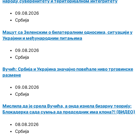
народу,суверенитету и територијалном интегритету
09.08.2026
Србија
Мацут са Зеленским о билатералним односима, ситуацији у
Украјини и међународним питањима
09.08.2026
Србија
Вучић: Србија и Украјина значајно повећале ниво трговинске
размене
09.08.2026
Србија
Мислила да је срела Вучића, а онда изнела бизарну теорију:
Блокадерка сада сумња да председник има клона?! (ВИДЕО)
08.08.2026
Србија