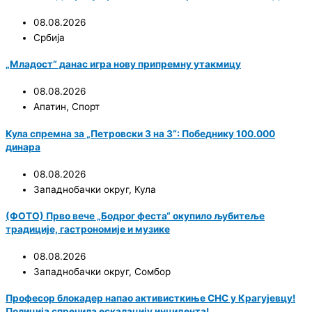
08.08.2026
Србија
„Младост“ данас игра нову припремну утакмицу
08.08.2026
Апатин
,
Спорт
Кула спремна за „Петровски 3 на 3“: Победнику 100.000
динара
08.08.2026
Западнобачки округ
,
Кула
(ФОТО) Прво вече „Бодрог феста“ окупило љубитеље
традиције, гастрономије и музике
08.08.2026
Западнобачки округ
,
Сомбор
Професор блокадер напао активисткиње СНС у Крагујевцу!
Полиција спречила ескалацију инцидента!