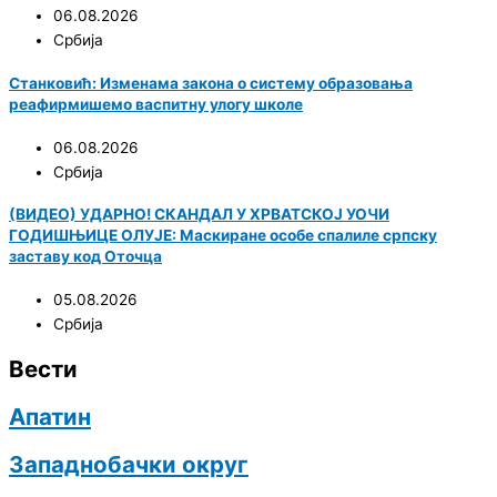
06.08.2026
Србија
Станковић: Изменама закона о систему образовања
реафирмишемо васпитну улогу школе
06.08.2026
Србија
(ВИДЕО) УДАРНО! СКАНДАЛ У ХРВАТСКОЈ УОЧИ
ГОДИШЊИЦЕ ОЛУЈЕ: Маскиране особе спалиле српску
заставу код Оточца
05.08.2026
Србија
Вести
Апатин
Западнобачки округ