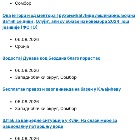
Сомбор
Ова је гора и од ментора Грухоњића! Лице лешинарке: Бојана
Ватић се диви „Олуји“, али су објаве из новембра 2024. још
језивије (ФОТО)
06.08.2026
Србија
Водостај Дунава код Бездана благо порастао
06.08.2026
Западнобачки округ
,
Сомбор
Бесплатан превоз и овог викенда на базен у Кљајићеву
06.08.2026
Западнобачки округ
,
Сомбор
Штаб за ванредне ситуације у Кули: На снази мере за
рационалну потрошњу воде
06.08.2026