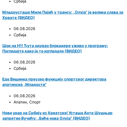
Србија
Младоусташе Миле Пајић у трансу: „Олуја“ је велика слава за
Хрвате (ВИДЕО)
06.08.2026
Србија
Шок на Н1! Ћута одувао блокадере уживо у програму:
Погледајте како је то изгледало (ВИДЕО)
06.08.2026
Србија
Еде Вишинка преузео функцију спортског директора
апатинске „Младости“
06.08.2026
Апатин
,
Спорт
Нови удар на Србију из Хрватске! Усташа Анте Шушњар
запретио Вучићу: „Биће нова Олуја“ (ВИДЕО)