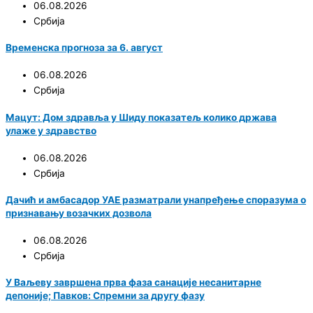
06.08.2026
Србија
Временска прогноза за 6. август
06.08.2026
Србија
Мацут: Дом здравља у Шиду показатељ колико држава
улаже у здравство
06.08.2026
Србија
Дачић и амбасадор УАЕ разматрали унапређење споразума о
признавању возачких дозвола
06.08.2026
Србија
У Ваљеву завршена прва фаза санације несанитарне
депоније; Павков: Спремни за другу фазу