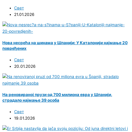
Свет
21.01.2026
Нова несрећа на шинама у Шпанији: У Каталонији најмање 20
повређених
Свет
20.01.2026
На реновираној прузи од 700 милиона евра у Шпанији,
страдало најмање 39 особа
Свет
19.01.2026