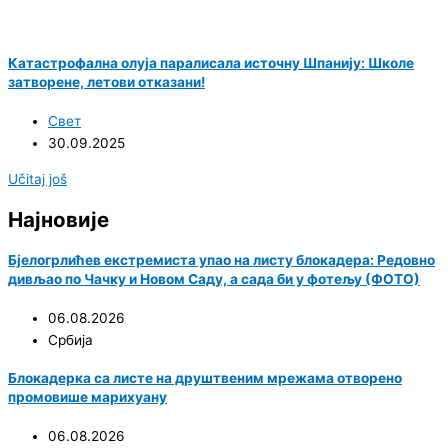
Катастрофална олуја паралисала источну Шпанију: Школе
затворене, летови отказани!
Свет
30.09.2025
Učitaj još
Најновије
Бјелогрлићев екстремиста упао на листу блокадера: Редовно
дивљао по Чачку и Новом Саду, а сада би у фотељу (ФОТО)
06.08.2026
Србија
Блокадерка са листе на друштвеним мрежама отворено
промовише марихуану
06.08.2026