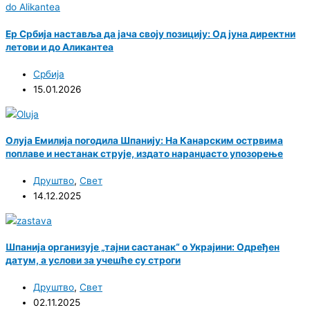
Ер Србија наставља да јача своју позицију: Од јуна директни
летови и до Аликантеа
Србија
15.01.2026
Олуја Емилија погодила Шпанију: На Канарским острвима
поплаве и нестанак струје, издато наранџасто упозорење
Друштво
,
Свет
14.12.2025
Шпанија организује „тајни састанак“ о Украјини: Одређен
датум, а услови за учешће су строги
Друштво
,
Свет
02.11.2025