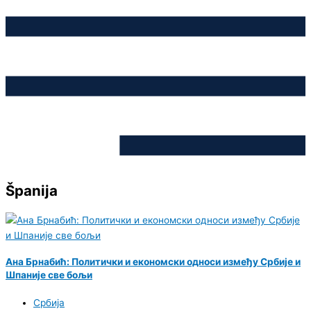
Španija
Ана Брнабић: Политички и економски односи између Србије и
Шпаније све бољи
Србија