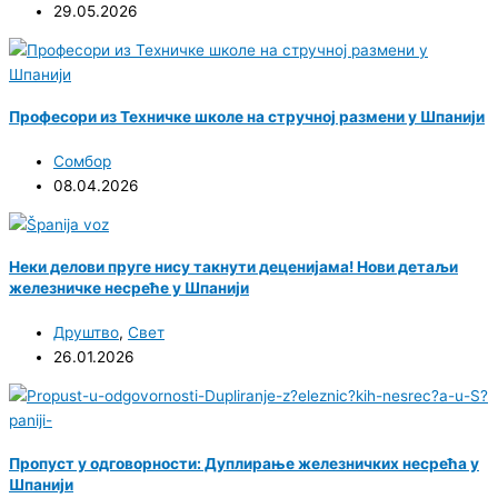
29.05.2026
Професори из Техничке школе на стручној размени у Шпанији
Сомбор
08.04.2026
Неки делови пруге нису такнути деценијама! Нови детаљи
железничке несреће у Шпанији
Друштво
,
Свет
26.01.2026
Пропуст у одговорности: Дуплирање железничких несрећа у
Шпанији