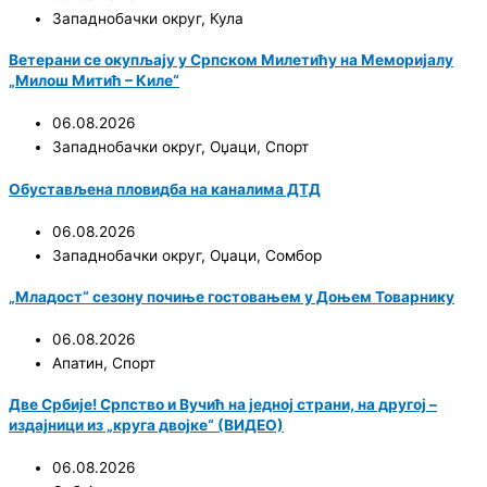
Западнобачки округ
,
Кула
Ветерани се окупљају у Српском Милетићу на Меморијалу
„Милош Митић – Киле“
06.08.2026
Западнобачки округ
,
Оџаци
,
Спорт
Обустављена пловидба на каналима ДТД
06.08.2026
Западнобачки округ
,
Оџаци
,
Сомбор
„Младост“ сезону почиње гостовањем у Доњем Товарнику
06.08.2026
Апатин
,
Спорт
Две Србије! Српство и Вучић на једној страни, на другој –
издајници из „круга двојке“ (ВИДЕО)
06.08.2026