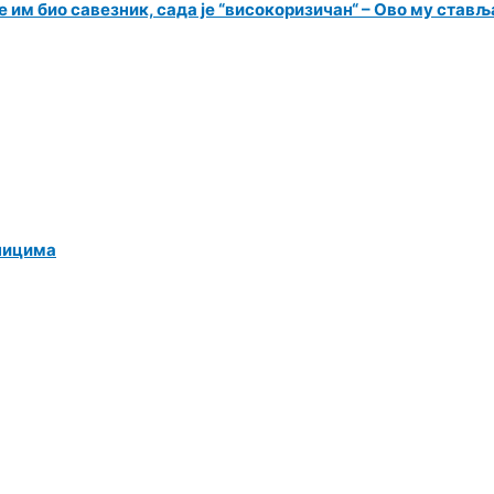
 им био савезник, сада је “високоризичан“ – Ово му ставља
ницима