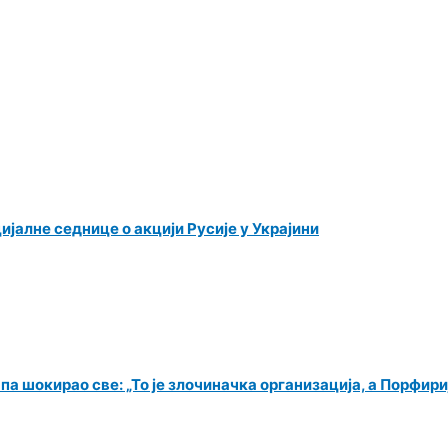
јалне седнице о акцији Русије у Украјини
 шокирао све: „То је злочиначка организација, а Порфири