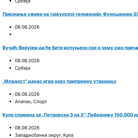
Србија
Признање уживо на тајкунској телевизији: Функционер ЗЛ
08.08.2026
Вучић: Верујем да ће бити испуњено све о чему смо при
08.08.2026
Србија
„Младост“ данас игра нову припремну утакмицу
08.08.2026
Апатин
,
Спорт
Кула спремна за „Петровски 3 на 3“: Победнику 100.000 
08.08.2026
Западнобачки округ
,
Кула