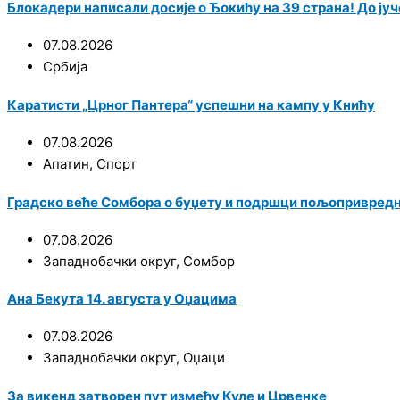
Блокадери написали досије о Ђокићу на 39 страна! До јуче
07.08.2026
Србија
Каратисти „Црног Пантера“ успешни на кампу у Книћу
07.08.2026
Апатин
,
Спорт
Градско веће Сомбора о буџету и подршци пољопривред
07.08.2026
Западнобачки округ
,
Сомбор
Ана Бекута 14. августа у Оџацима
07.08.2026
Западнобачки округ
,
Оџаци
За викенд затворен пут између Куле и Црвенке