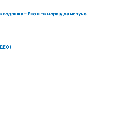
 подршку – Ево шта морају да испуне
ИДЕО)