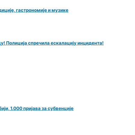
иције, гастрономије и музике
у! Полиција спречила ескалацију инцидента!
ји, 1.000 пријава за субвенције