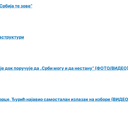
рбија те зове“
раструктури
еје док поручује да „Срби могу и да нестану“ (ФОТО/ВИДЕО
орце, Ђурић најавио самосталан излазак на изборе (ВИДЕО