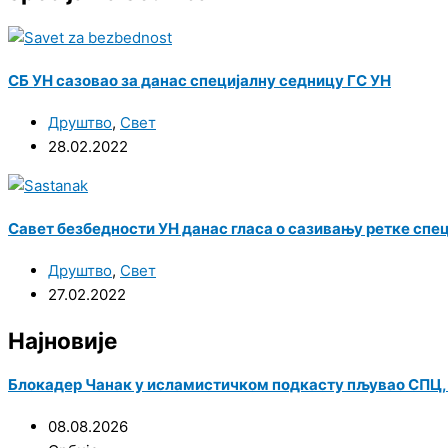
СБ УН сазовао за данас специјалну седницу ГС УН
Друштво
,
Свет
28.02.2022
Савет безбедности УН данас гласа о сазивању ретке специ
Друштво
,
Свет
27.02.2022
Најновије
Блокадер Чанак у исламистичком подкасту пљувао СПЦ, па
08.08.2026