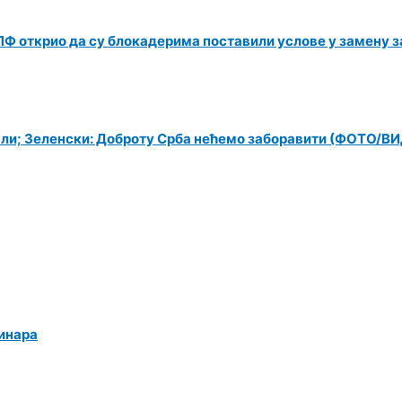
Ф открио да су блокадерима поставили услове у замену за
чали; Зеленски: Доброту Срба нећемо заборавити (ФОТО/В
динара