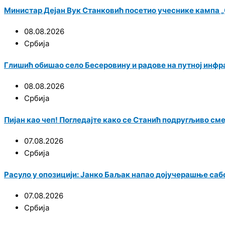
Министар Дејан Вук Станковић посетио учеснике кампа „С
08.08.2026
Србија
Глишић обишао село Бесеровину и радове на путној инф
08.08.2026
Србија
Пијан као чеп! Погледајте како се Станић подругљиво см
07.08.2026
Србија
Расуло у опозицији: Јанко Баљак напао дојучерашње саб
07.08.2026
Србија