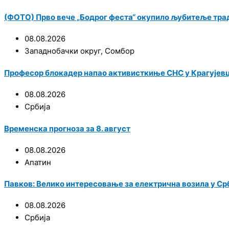
(ФОТО) Прво вече „Бодрог феста“ окупило љубитеље трад
08.08.2026
Западнобачки округ
,
Сомбор
Професор блокадер напао активисткиње СНС у Крагујевц
08.08.2026
Србија
Временска прогноза за 8. август
08.08.2026
Апатин
Павков: Велико интересовање за електрична возила у Срби
08.08.2026
Србија