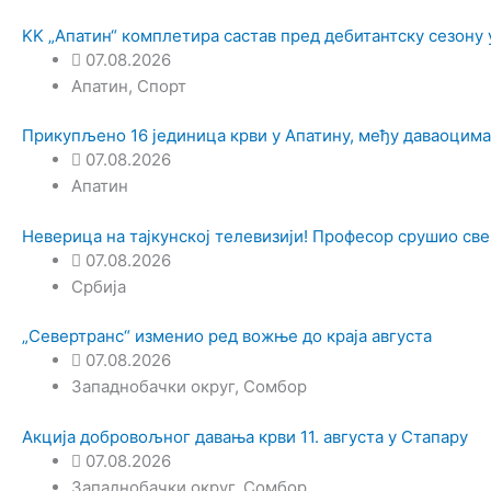
KK „Апатин“ комплетира састав пред дебитантску сезону 
07.08.2026
Апатин
,
Спорт
Прикупљено 16 јединица крви у Апатину, међу даваоцим
07.08.2026
Апатин
Неверица на тајкунској телевизији! Професор срушио све
07.08.2026
Србија
„Севертранс“ изменио ред вожње до краја августа
07.08.2026
Западнобачки округ
,
Сомбор
Акција добровољног давања крви 11. августа у Стапару
07.08.2026
Западнобачки округ
,
Сомбор