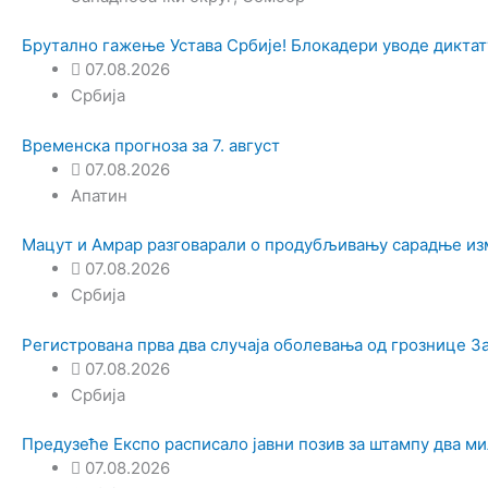
Брутално гажење Устава Србије! Блокадери уводе диктат
07.08.2026
Србија
Временска прогноза за 7. август
07.08.2026
Апатин
Мацут и Амрар разговарали о продубљивању сарадње из
07.08.2026
Србија
Регистрована прва два случаја оболевања од грознице З
07.08.2026
Србија
Предузеће Експо расписало јавни позив за штампу два м
07.08.2026