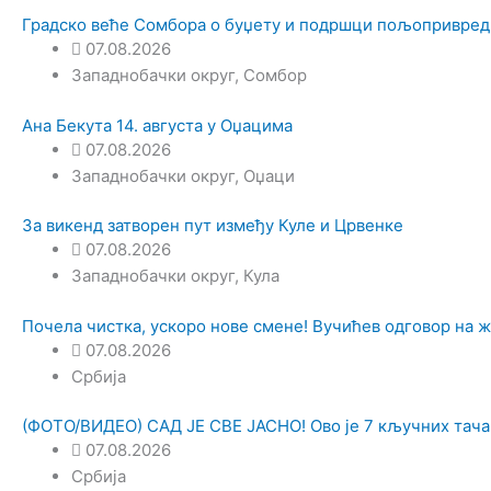
Градско веће Сомбора о буџету и подршци пољопривре
07.08.2026
Западнобачки округ
,
Сомбор
Ана Бекута 14. августа у Оџацима
07.08.2026
Западнобачки округ
,
Оџаци
За викенд затворен пут између Куле и Црвенке
07.08.2026
Западнобачки округ
,
Кула
Почела чистка, ускоро нове смене! Вучићев одговор на ж
07.08.2026
Србија
(ФОТО/ВИДЕО) САД ЈЕ СВЕ ЈАСНО! Ово је 7 кључних тача
07.08.2026
Србија