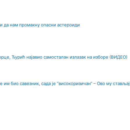
би да нам промакну опасни астероиди
орце, Ђурић најавио самосталан излазак на изборе (ВИДЕО)
е им био савезник, сада је “високоризичан“ – Ово му стављај