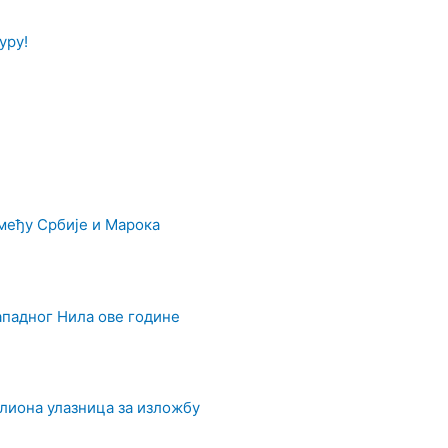
уру!
међу Србије и Марока
ападног Нила ове године
илиона улазница за изложбу