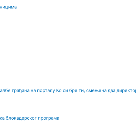
дницима
албе грађана на порталу Ко си бре ти, смењена два директо
ка блокадерског програма