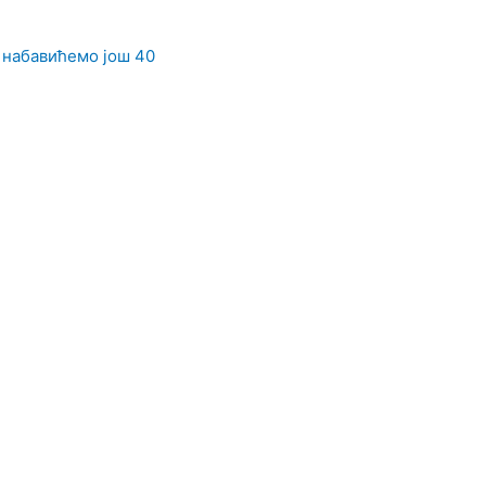
 набавићемо још 40