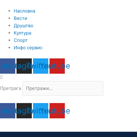
Пређи
на
Насловна
садржај
Вести
Друштво
Култура
Спорт
Инфо сервис
cebook
Instagram
Twitter
Youtube
Претрага
cebook
Instagram
Twitter
Youtube