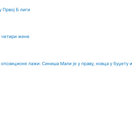
у Првој Б лиги
а четири жене
 опозиционе лажи: Синиша Мали је у праву, новца у буџету