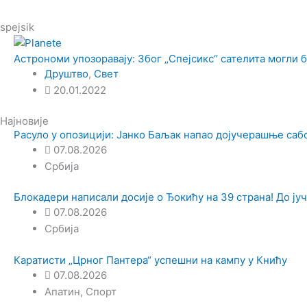
spejsik
Астрономи упозоравају: Због „Спејсикс“ сателита могли 
Друштво
,
Свет
20.01.2022
Најновије
Расуло у опозицији: Јанко Баљак напао дојучерашње саб
07.08.2026
Србија
Блокадери написали досије о Ђокићу на 39 страна! До јуч
07.08.2026
Србија
Каратисти „Црног Пантера“ успешни на кампу у Книћу
07.08.2026
Апатин
,
Спорт